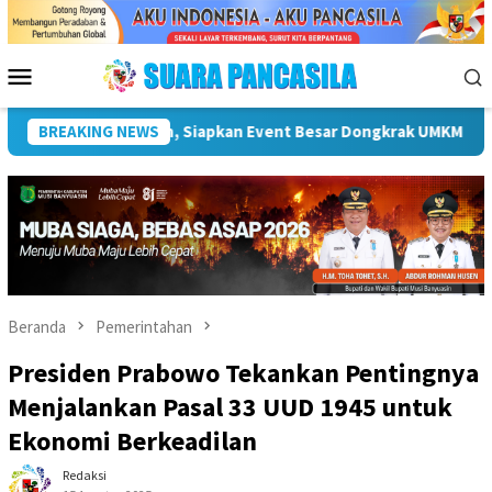
Loncat
ke
konten
Menu
Mobile
BREAKING NEWS
Plt Bupati Hendri Dukung Percepatan Penyaluran DAK Fi
Beranda
Pemerintahan
Presiden Prabowo Tekankan Pentingnya
Menjalankan Pasal 33 UUD 1945 untuk
Ekonomi Berkeadilan
Redaksi