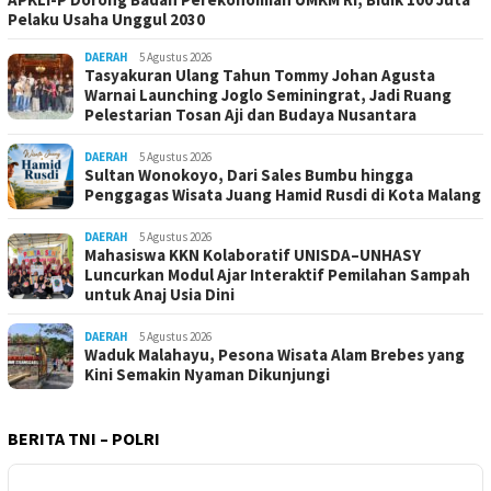
Pelaku Usaha Unggul 2030
DAERAH
5 Agustus 2026
Tasyakuran Ulang Tahun Tommy Johan Agusta
Warnai Launching Joglo Seminingrat, Jadi Ruang
Pelestarian Tosan Aji dan Budaya Nusantara
DAERAH
5 Agustus 2026
Sultan Wonokoyo, Dari Sales Bumbu hingga
Penggagas Wisata Juang Hamid Rusdi di Kota Malang
DAERAH
5 Agustus 2026
Mahasiswa KKN Kolaboratif UNISDA–UNHASY
Luncurkan Modul Ajar Interaktif Pemilahan Sampah
untuk Anaj Usia Dini
DAERAH
5 Agustus 2026
Waduk Malahayu, Pesona Wisata Alam Brebes yang
Kini Semakin Nyaman Dikunjungi
BERITA TNI – POLRI