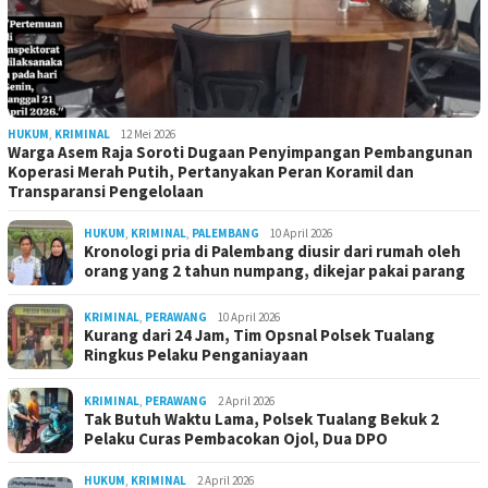
HUKUM
,
KRIMINAL
12 Mei 2026
Warga Asem Raja Soroti Dugaan Penyimpangan Pembangunan
Koperasi Merah Putih, Pertanyakan Peran Koramil dan
Transparansi Pengelolaan
HUKUM
,
KRIMINAL
,
PALEMBANG
10 April 2026
Kronologi pria di Palembang diusir dari rumah oleh
orang yang 2 tahun numpang, dikejar pakai parang
KRIMINAL
,
PERAWANG
10 April 2026
Kurang dari 24 Jam, Tim Opsnal Polsek Tualang
Ringkus Pelaku Penganiayaan
KRIMINAL
,
PERAWANG
2 April 2026
Tak Butuh Waktu Lama, Polsek Tualang Bekuk 2
Pelaku Curas Pembacokan Ojol, Dua DPO
HUKUM
,
KRIMINAL
2 April 2026