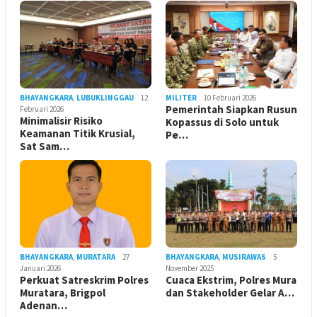
BHAYANGKARA
,
LUBUKLINGGAU
12
MILITER
10 Februari 2026
Pemerintah Siapkan Rusun
Februari 2026
Minimalisir Risiko
Kopassus di Solo untuk
Keamanan Titik Krusial,
Pe…
Sat Sam…
BHAYANGKARA
,
MURATARA
27
BHAYANGKARA
,
MUSIRAWAS
5
Januari 2026
November 2025
Perkuat Satreskrim Polres
Cuaca Ekstrim, Polres Mura
Muratara, Brigpol
dan Stakeholder Gelar A…
Adenan…