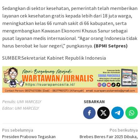
Sedangkan di sektor kesehatan, pemerintah telah memberikan
layanan cek kesehatan gratis kepada lebih dari 18 juta warga,
meningkatkan kelas 66 rumah sakit di 66 kabupaten, serta
mengembangkan Kawasan Ekonomi Khusus Sanur sebagai
pusat layanan medis internasional. “Agar orang Indonesia tidak
harus berobat ke luar negeri,” pungkasnya.
(BPMI Setpres)
SUMBER:Sekretariat Kabinet Republik Indonesia
Penulis: UMI MARCELY
SEBARKAN
Editor: UMI MARCELY
Navigasi
Pos sebelumnya
Pos berikutnya
Presiden Prabowo Tegaskan
Brebes Beres Fair 2025 Dibuka,
pos