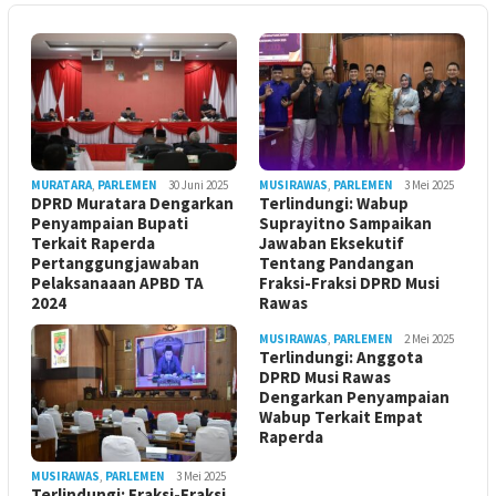
MURATARA
,
PARLEMEN
30 Juni 2025
MUSIRAWAS
,
PARLEMEN
3 Mei 2025
DPRD Muratara Dengarkan
Terlindungi: Wabup
Penyampaian Bupati
Suprayitno Sampaikan
Terkait Raperda
Jawaban Eksekutif
Pertanggungjawaban
Tentang Pandangan
Pelaksanaaan APBD TA
Fraksi-Fraksi DPRD Musi
2024
Rawas
MUSIRAWAS
,
PARLEMEN
2 Mei 2025
Terlindungi: Anggota
DPRD Musi Rawas
Dengarkan Penyampaian
Wabup Terkait Empat
Raperda
MUSIRAWAS
,
PARLEMEN
3 Mei 2025
Terlindungi: Fraksi-Fraksi