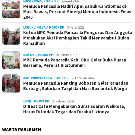
MUSIRAWAS
,
POJOK PP
29 April 2026
Pemuda Pancasila Hadiri Apel Sabuk Kamtibmas di
Musi Rawas, Perkuat Sinergi Menuju Indonesia Emas
2045
LUBUKLINGGAU
,
POJOK PP
5 Maret 2026
Ketua MPC Pemuda Pancasila Pengurus Dan Anggota
Melakukan Aksi Pembagian Takjil Menyambut Bulan
Ramadhan
KAB OKU
,
POJOK PP
28 Februari 2026
MPC Pemuda Pancasila Kab. OKU Gelar Buka Puasa
Bersama, Pererat Silaturahmi
KAB. PURWAKARTA
,
POJOK PP
28 Februari 2026
Pemuda Pancasila Ranting Bobosan Gelar Ramadan
Berbagi, Salurkan Takjil dan Nasi Box untuk Warga
OPINI
,
POJOK PP
23 Februari 2026
D’Best Cafe Mengabaikan Surat Edaran Walikota,
Harus Ditindak Tegas dan Dicabut Izinnya
WARTA PARLEMEN