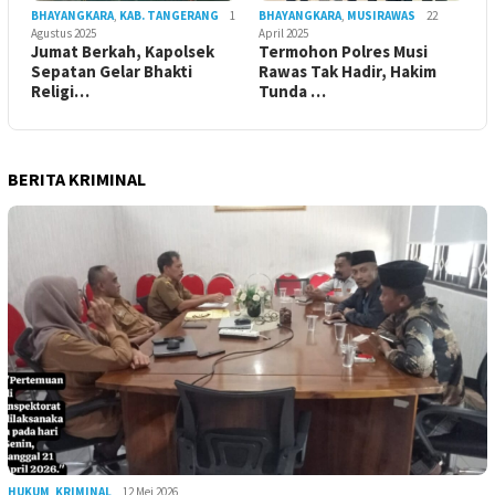
BHAYANGKARA
,
KAB. TANGERANG
1
BHAYANGKARA
,
MUSIRAWAS
22
Agustus 2025
April 2025
Jumat Berkah, Kapolsek
Termohon Polres Musi
Sepatan Gelar Bhakti
Rawas Tak Hadir, Hakim
Religi…
Tunda …
BERITA KRIMINAL
HUKUM
,
KRIMINAL
12 Mei 2026