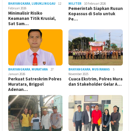
BHAYANGKARA
,
LUBUKLINGGAU
12
MILITER
10 Februari 2026
Pemerintah Siapkan Rusun
Februari 2026
Minimalisir Risiko
Kopassus di Solo untuk
Keamanan Titik Krusial,
Pe…
Sat Sam…
BHAYANGKARA
,
MURATARA
27
BHAYANGKARA
,
MUSIRAWAS
5
Januari 2026
November 2025
Perkuat Satreskrim Polres
Cuaca Ekstrim, Polres Mura
Muratara, Brigpol
dan Stakeholder Gelar A…
Adenan…