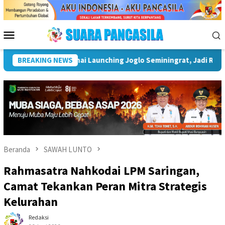
Loncat
ke
konten
Menu
Mobile
estarian Tosan Aji dan Budaya Nusantara
BREAKING NEWS
Wakil Wali Kot
Beranda
SAWAH LUNTO
Rahmasatra Nahkodai LPM Saringan,
Camat Tekankan Peran Mitra Strategis
Kelurahan
Redaksi