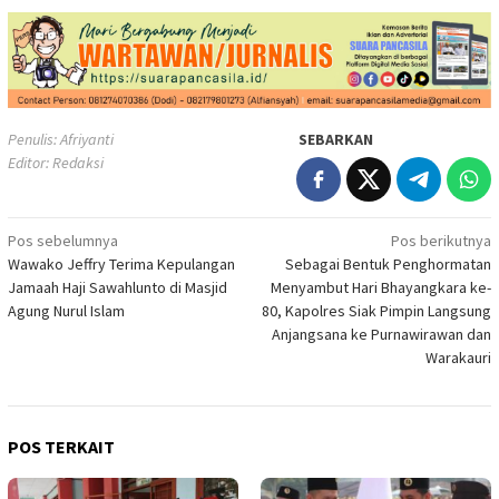
Penulis: Afriyanti
SEBARKAN
Editor: Redaksi
Navigasi
Pos sebelumnya
Pos berikutnya
Wawako Jeffry Terima Kepulangan
Sebagai Bentuk Penghormatan
pos
Jamaah Haji Sawahlunto di Masjid
Menyambut Hari Bhayangkara ke-
Agung Nurul Islam
80, Kapolres Siak Pimpin Langsung
Anjangsana ke Purnawirawan dan
Warakauri
POS TERKAIT