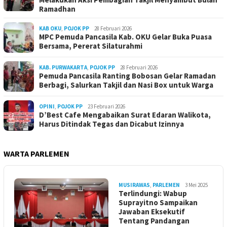
Ramadhan
KAB OKU
,
POJOK PP
28 Februari 2026
MPC Pemuda Pancasila Kab. OKU Gelar Buka Puasa
Bersama, Pererat Silaturahmi
KAB. PURWAKARTA
,
POJOK PP
28 Februari 2026
Pemuda Pancasila Ranting Bobosan Gelar Ramadan
Berbagi, Salurkan Takjil dan Nasi Box untuk Warga
OPINI
,
POJOK PP
23 Februari 2026
D’Best Cafe Mengabaikan Surat Edaran Walikota,
Harus Ditindak Tegas dan Dicabut Izinnya
WARTA PARLEMEN
MUSIRAWAS
,
PARLEMEN
3 Mei 2025
Terlindungi: Wabup
Suprayitno Sampaikan
Jawaban Eksekutif
Tentang Pandangan