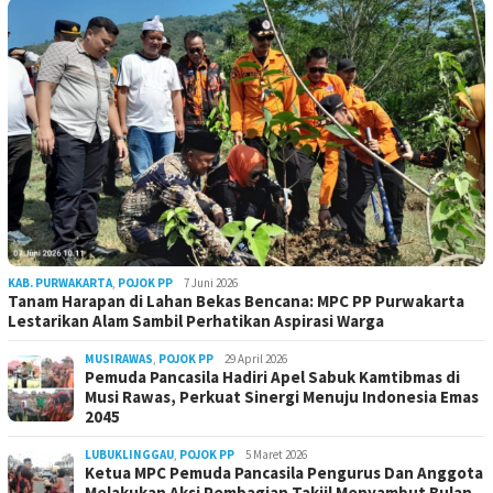
KAB. PURWAKARTA
,
POJOK PP
7 Juni 2026
Tanam Harapan di Lahan Bekas Bencana: MPC PP Purwakarta
Lestarikan Alam Sambil Perhatikan Aspirasi Warga
MUSIRAWAS
,
POJOK PP
29 April 2026
Pemuda Pancasila Hadiri Apel Sabuk Kamtibmas di
Musi Rawas, Perkuat Sinergi Menuju Indonesia Emas
2045
LUBUKLINGGAU
,
POJOK PP
5 Maret 2026
Ketua MPC Pemuda Pancasila Pengurus Dan Anggota
Melakukan Aksi Pembagian Takjil Menyambut Bulan