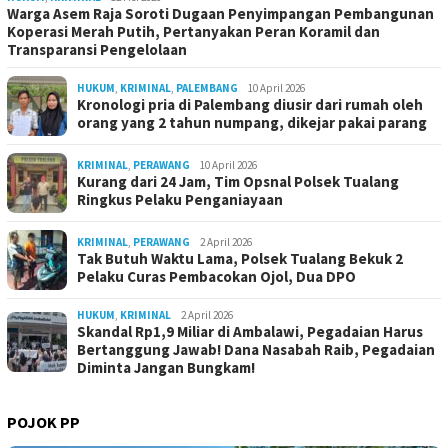
Warga Asem Raja Soroti Dugaan Penyimpangan Pembangunan
Koperasi Merah Putih, Pertanyakan Peran Koramil dan
Transparansi Pengelolaan
HUKUM
,
KRIMINAL
,
PALEMBANG
10 April 2026
Kronologi pria di Palembang diusir dari rumah oleh
orang yang 2 tahun numpang, dikejar pakai parang
KRIMINAL
,
PERAWANG
10 April 2026
Kurang dari 24 Jam, Tim Opsnal Polsek Tualang
Ringkus Pelaku Penganiayaan
KRIMINAL
,
PERAWANG
2 April 2026
Tak Butuh Waktu Lama, Polsek Tualang Bekuk 2
Pelaku Curas Pembacokan Ojol, Dua DPO
HUKUM
,
KRIMINAL
2 April 2026
Skandal Rp1,9 Miliar di Ambalawi, Pegadaian Harus
Bertanggung Jawab! Dana Nasabah Raib, Pegadaian
Diminta Jangan Bungkam!
POJOK PP