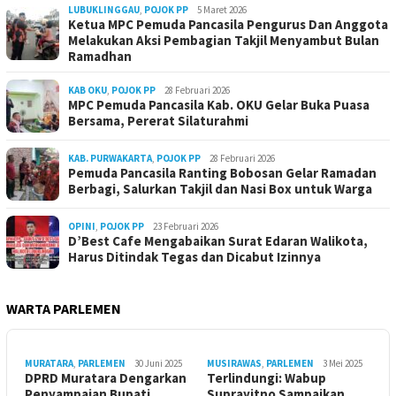
LUBUKLINGGAU
,
POJOK PP
5 Maret 2026
Ketua MPC Pemuda Pancasila Pengurus Dan Anggota
Melakukan Aksi Pembagian Takjil Menyambut Bulan
Ramadhan
KAB OKU
,
POJOK PP
28 Februari 2026
MPC Pemuda Pancasila Kab. OKU Gelar Buka Puasa
Bersama, Pererat Silaturahmi
KAB. PURWAKARTA
,
POJOK PP
28 Februari 2026
Pemuda Pancasila Ranting Bobosan Gelar Ramadan
Berbagi, Salurkan Takjil dan Nasi Box untuk Warga
OPINI
,
POJOK PP
23 Februari 2026
D’Best Cafe Mengabaikan Surat Edaran Walikota,
Harus Ditindak Tegas dan Dicabut Izinnya
WARTA PARLEMEN
MURATARA
,
PARLEMEN
30 Juni 2025
MUSIRAWAS
,
PARLEMEN
3 Mei 2025
DPRD Muratara Dengarkan
Terlindungi: Wabup
Penyampaian Bupati
Suprayitno Sampaikan