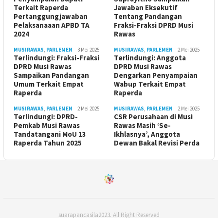
Terkait Raperda
Jawaban Eksekutif
Pertanggungjawaban
Tentang Pandangan
Pelaksanaaan APBD TA
Fraksi-Fraksi DPRD Musi
2024
Rawas
MUSIRAWAS
,
PARLEMEN
3 Mei 2025
MUSIRAWAS
,
PARLEMEN
2 Mei 2025
Terlindungi: Fraksi-Fraksi
Terlindungi: Anggota
DPRD Musi Rawas
DPRD Musi Rawas
Sampaikan Pandangan
Dengarkan Penyampaian
Umum Terkait Empat
Wabup Terkait Empat
Raperda
Raperda
MUSIRAWAS
,
PARLEMEN
2 Mei 2025
MUSIRAWAS
,
PARLEMEN
2 Mei 2025
Terlindungi: DPRD-
CSR Perusahaan di Musi
Pemkab Musi Rawas
Rawas Masih ‘Se-
Tandatangani MoU 13
Ikhlasnya’, Anggota
Raperda Tahun 2025
Dewan Bakal Revisi Perda ‎
suarapancasila2023. All Right Reserved