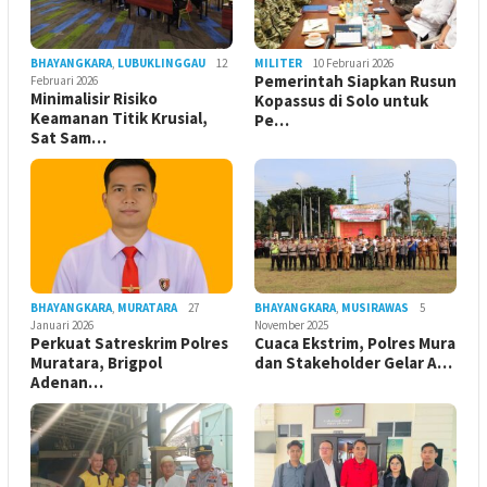
BHAYANGKARA
,
LUBUKLINGGAU
12
MILITER
10 Februari 2026
Pemerintah Siapkan Rusun
Februari 2026
Minimalisir Risiko
Kopassus di Solo untuk
Keamanan Titik Krusial,
Pe…
Sat Sam…
BHAYANGKARA
,
MURATARA
27
BHAYANGKARA
,
MUSIRAWAS
5
Januari 2026
November 2025
Perkuat Satreskrim Polres
Cuaca Ekstrim, Polres Mura
Muratara, Brigpol
dan Stakeholder Gelar A…
Adenan…