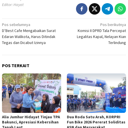
Editor: Hayat
Navigasi
Pos sebelumnya
Pos berikutnya
D’Best Cafe Mengabaikan Surat
Komisi II DPRD Tala Percepat
pos
Edaran Walikota, Harus Ditindak
Legalitas Kapal, Nelayan Kian
Tegas dan Dicabut Izinnya
Terlindung
POS TERKAIT
Alia Jumhur Hidayat Tinjau TPA
Dua Roda Satu Arah, KORPRI
Bakunci, Apresiasi Kebersihan
Fun Bike 2026 Pererat Soliditas
Tanah Laut
ASN dan Masyarakat