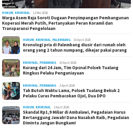
HUKUM
,
KRIMINAL
12 Mei 2026
Warga Asem Raja Soroti Dugaan Penyimpangan Pembangunan
Koperasi Merah Putih, Pertanyakan Peran Koramil dan
Transparansi Pengelolaan
HUKUM
,
KRIMINAL
,
PALEMBANG
10 April 2026
Kronologi pria di Palembang diusir dari rumah oleh
orang yang 2 tahun numpang, dikejar pakai parang
KRIMINAL
,
PERAWANG
10 April 2026
Kurang dari 24 Jam, Tim Opsnal Polsek Tualang
Ringkus Pelaku Penganiayaan
KRIMINAL
,
PERAWANG
2 April 2026
Tak Butuh Waktu Lama, Polsek Tualang Bekuk 2
Pelaku Curas Pembacokan Ojol, Dua DPO
HUKUM
,
KRIMINAL
2 April 2026
Skandal Rp1,9 Miliar di Ambalawi, Pegadaian Harus
Bertanggung Jawab! Dana Nasabah Raib, Pegadaian
Diminta Jangan Bungkam!