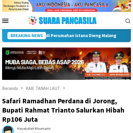
Loncat
ke
konten
Menu
Mobile
ta Lubuk Linggau Kukuhkan Pramuka Garuda dan Lepas Peserta J
BREAKING NEWS
Beranda
KAB. TANAH LAUT
Safari Ramadhan Perdana di Jorong,
Bupati Rahmat Trianto Salurkan Hibah
Rp106 Juta
Hayatullah Khumaini