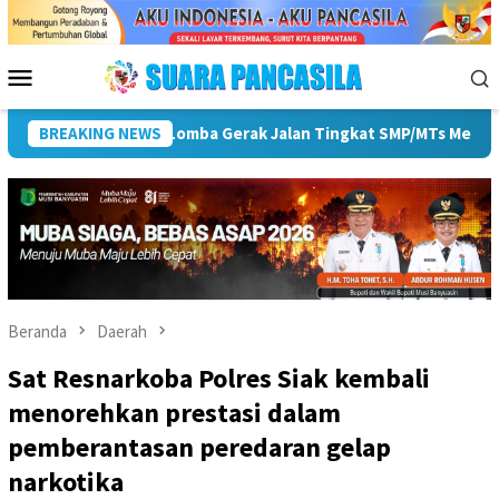
Loncat
ke
konten
Menu
Mobile
n HUT ke-81 RI
BREAKING NEWS
Pemkot Lubuk Linggau Sosialisasikan Tan
Beranda
Daerah
Sat Resnarkoba Polres Siak kembali
menorehkan prestasi dalam
pemberantasan peredaran gelap
narkotika