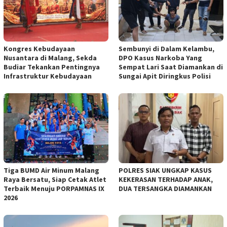
Kongres Kebudayaan
Sembunyi di Dalam Kelambu,
Nusantara di Malang, Sekda
DPO Kasus Narkoba Yang
Budiar Tekankan Pentingnya
Sempat Lari Saat Diamankan di
Infrastruktur Kebudayaan
Sungai Apit Diringkus Polisi
Tiga BUMD Air Minum Malang
POLRES SIAK UNGKAP KASUS
Raya Bersatu, Siap Cetak Atlet
KEKERASAN TERHADAP ANAK,
Terbaik Menuju PORPAMNAS IX
DUA TERSANGKA DIAMANKAN
2026