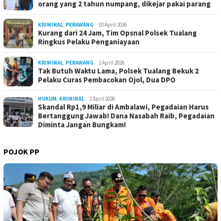
orang yang 2 tahun numpang, dikejar pakai parang
KRIMINAL
,
PERAWANG
10 April 2026
Kurang dari 24 Jam, Tim Opsnal Polsek Tualang
Ringkus Pelaku Penganiayaan
KRIMINAL
,
PERAWANG
2 April 2026
Tak Butuh Waktu Lama, Polsek Tualang Bekuk 2
Pelaku Curas Pembacokan Ojol, Dua DPO
HUKUM
,
KRIMINAL
2 April 2026
Skandal Rp1,9 Miliar di Ambalawi, Pegadaian Harus
Bertanggung Jawab! Dana Nasabah Raib, Pegadaian
Diminta Jangan Bungkam!
POJOK PP