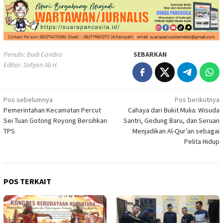
Penulis: Budi Candra
SEBARKAN
Editor: Sofyan Ali H
Navigasi
Pos sebelumnya
Pos berikutnya
Pemerintahan Kecamatan Percut
Cahaya dari Bukit Mulia: Wisuda
pos
Sei Tuan Gotong Royong Bersihkan
Santri, Gedung Baru, dan Seruan
TPS
Menjadikan Al-Qur’an sebagai
Pelita Hidup
POS TERKAIT