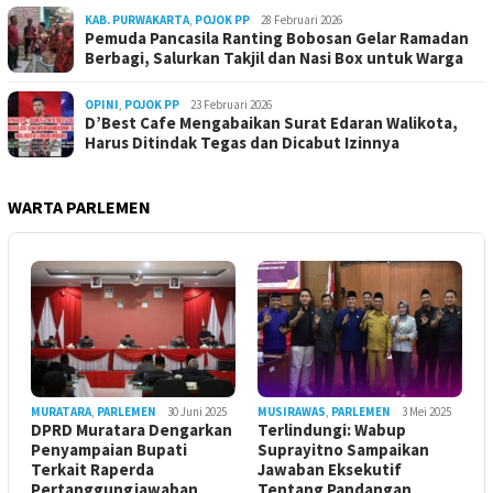
KAB. PURWAKARTA
,
POJOK PP
28 Februari 2026
Pemuda Pancasila Ranting Bobosan Gelar Ramadan
Berbagi, Salurkan Takjil dan Nasi Box untuk Warga
OPINI
,
POJOK PP
23 Februari 2026
D’Best Cafe Mengabaikan Surat Edaran Walikota,
Harus Ditindak Tegas dan Dicabut Izinnya
WARTA PARLEMEN
MURATARA
,
PARLEMEN
30 Juni 2025
MUSIRAWAS
,
PARLEMEN
3 Mei 2025
DPRD Muratara Dengarkan
Terlindungi: Wabup
Penyampaian Bupati
Suprayitno Sampaikan
Terkait Raperda
Jawaban Eksekutif
Pertanggungjawaban
Tentang Pandangan