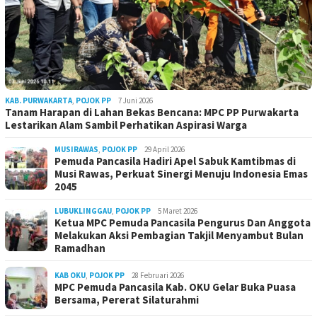
KAB. PURWAKARTA
,
POJOK PP
7 Juni 2026
Tanam Harapan di Lahan Bekas Bencana: MPC PP Purwakarta
Lestarikan Alam Sambil Perhatikan Aspirasi Warga
MUSIRAWAS
,
POJOK PP
29 April 2026
Pemuda Pancasila Hadiri Apel Sabuk Kamtibmas di
Musi Rawas, Perkuat Sinergi Menuju Indonesia Emas
2045
LUBUKLINGGAU
,
POJOK PP
5 Maret 2026
Ketua MPC Pemuda Pancasila Pengurus Dan Anggota
Melakukan Aksi Pembagian Takjil Menyambut Bulan
Ramadhan
KAB OKU
,
POJOK PP
28 Februari 2026
MPC Pemuda Pancasila Kab. OKU Gelar Buka Puasa
Bersama, Pererat Silaturahmi