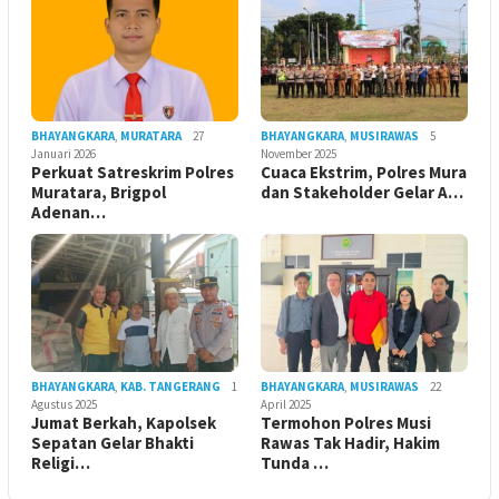
BHAYANGKARA
,
MURATARA
27
BHAYANGKARA
,
MUSIRAWAS
5
Januari 2026
November 2025
Perkuat Satreskrim Polres
Cuaca Ekstrim, Polres Mura
Muratara, Brigpol
dan Stakeholder Gelar A…
Adenan…
BHAYANGKARA
,
KAB. TANGERANG
1
BHAYANGKARA
,
MUSIRAWAS
22
Agustus 2025
April 2025
Jumat Berkah, Kapolsek
Termohon Polres Musi
Sepatan Gelar Bhakti
Rawas Tak Hadir, Hakim
Religi…
Tunda …