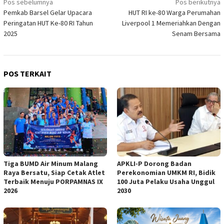
Navigasi
Pos sebelumnya
Pos berikutnya
Pemkab Barsel Gelar Upacara
HUT RI ke-80 Warga Perumahan
pos
Peringatan HUT Ke-80 RI Tahun
Liverpool 1 Memeriahkan Dengan
2025
Senam Bersama
POS TERKAIT
Tiga BUMD Air Minum Malang
APKLI-P Dorong Badan
Raya Bersatu, Siap Cetak Atlet
Perekonomian UMKM RI, Bidik
Terbaik Menuju PORPAMNAS IX
100 Juta Pelaku Usaha Unggul
2026
2030