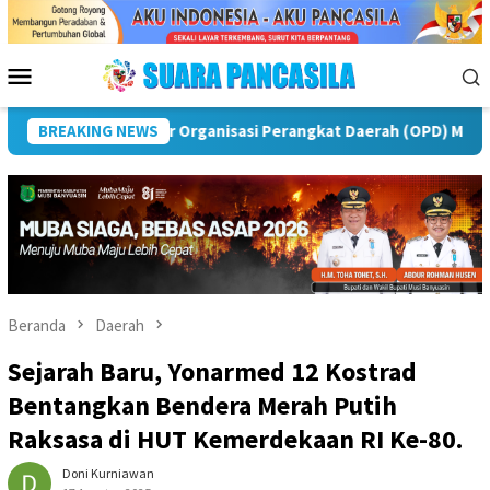
Loncat
ke
konten
Menu
Mobile
 Rawas
BREAKING NEWS
Puncak Peringatan IPeKB Ke-19, Plt Bupati Reja
Beranda
Daerah
Sejarah Baru, Yonarmed 12 Kostrad
Bentangkan Bendera Merah Putih
Raksasa di HUT Kemerdekaan RI Ke-80.
Doni Kurniawan