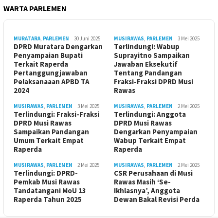
WARTA PARLEMEN
MURATARA
,
PARLEMEN
30 Juni 2025
MUSIRAWAS
,
PARLEMEN
3 Mei 2025
DPRD Muratara Dengarkan
Terlindungi: Wabup
Penyampaian Bupati
Suprayitno Sampaikan
Terkait Raperda
Jawaban Eksekutif
Pertanggungjawaban
Tentang Pandangan
Pelaksanaaan APBD TA
Fraksi-Fraksi DPRD Musi
2024
Rawas
MUSIRAWAS
,
PARLEMEN
3 Mei 2025
MUSIRAWAS
,
PARLEMEN
2 Mei 2025
Terlindungi: Fraksi-Fraksi
Terlindungi: Anggota
DPRD Musi Rawas
DPRD Musi Rawas
Sampaikan Pandangan
Dengarkan Penyampaian
Umum Terkait Empat
Wabup Terkait Empat
Raperda
Raperda
MUSIRAWAS
,
PARLEMEN
2 Mei 2025
MUSIRAWAS
,
PARLEMEN
2 Mei 2025
Terlindungi: DPRD-
CSR Perusahaan di Musi
Pemkab Musi Rawas
Rawas Masih ‘Se-
Tandatangani MoU 13
Ikhlasnya’, Anggota
Raperda Tahun 2025
Dewan Bakal Revisi Perda ‎