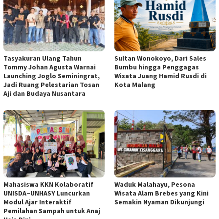
Tasyakuran Ulang Tahun
Sultan Wonokoyo, Dari Sales
Tommy Johan Agusta Warnai
Bumbu hingga Penggagas
Launching Joglo Seminingrat,
Wisata Juang Hamid Rusdi di
Jadi Ruang Pelestarian Tosan
Kota Malang
Aji dan Budaya Nusantara
Mahasiswa KKN Kolaboratif
Waduk Malahayu, Pesona
UNISDA–UNHASY Luncurkan
Wisata Alam Brebes yang Kini
Modul Ajar Interaktif
Semakin Nyaman Dikunjungi
Pemilahan Sampah untuk Anaj