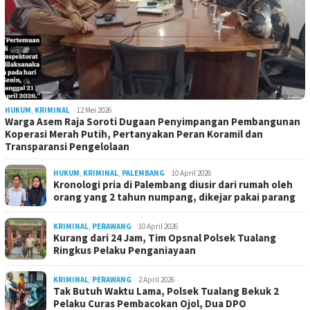
HUKUM
,
KRIMINAL
12 Mei 2026
Warga Asem Raja Soroti Dugaan Penyimpangan Pembangunan
Koperasi Merah Putih, Pertanyakan Peran Koramil dan
Transparansi Pengelolaan
HUKUM
,
KRIMINAL
,
PALEMBANG
10 April 2026
Kronologi pria di Palembang diusir dari rumah oleh
orang yang 2 tahun numpang, dikejar pakai parang
KRIMINAL
,
PERAWANG
10 April 2026
Kurang dari 24 Jam, Tim Opsnal Polsek Tualang
Ringkus Pelaku Penganiayaan
KRIMINAL
,
PERAWANG
2 April 2026
Tak Butuh Waktu Lama, Polsek Tualang Bekuk 2
Pelaku Curas Pembacokan Ojol, Dua DPO