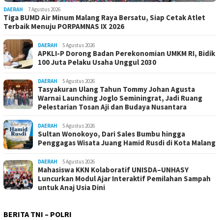
DAERAH
7 Agustus 2026
Tiga BUMD Air Minum Malang Raya Bersatu, Siap Cetak Atlet
Terbaik Menuju PORPAMNAS IX 2026
DAERAH
5 Agustus 2026
APKLI-P Dorong Badan Perekonomian UMKM RI, Bidik
100 Juta Pelaku Usaha Unggul 2030
DAERAH
5 Agustus 2026
Tasyakuran Ulang Tahun Tommy Johan Agusta
Warnai Launching Joglo Seminingrat, Jadi Ruang
Pelestarian Tosan Aji dan Budaya Nusantara
DAERAH
5 Agustus 2026
Sultan Wonokoyo, Dari Sales Bumbu hingga
Penggagas Wisata Juang Hamid Rusdi di Kota Malang
DAERAH
5 Agustus 2026
Mahasiswa KKN Kolaboratif UNISDA–UNHASY
Luncurkan Modul Ajar Interaktif Pemilahan Sampah
untuk Anaj Usia Dini
BERITA TNI – POLRI