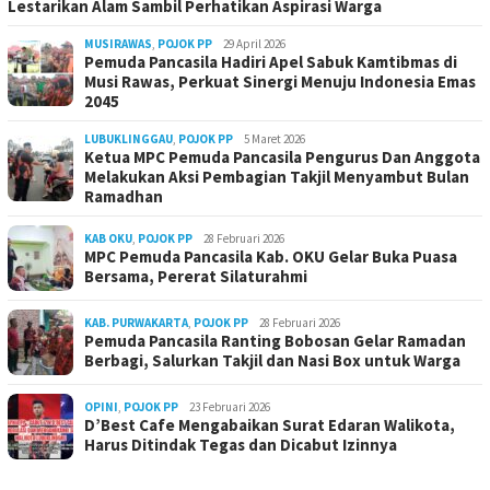
Lestarikan Alam Sambil Perhatikan Aspirasi Warga
MUSIRAWAS
,
POJOK PP
29 April 2026
Pemuda Pancasila Hadiri Apel Sabuk Kamtibmas di
Musi Rawas, Perkuat Sinergi Menuju Indonesia Emas
2045
LUBUKLINGGAU
,
POJOK PP
5 Maret 2026
Ketua MPC Pemuda Pancasila Pengurus Dan Anggota
Melakukan Aksi Pembagian Takjil Menyambut Bulan
Ramadhan
KAB OKU
,
POJOK PP
28 Februari 2026
MPC Pemuda Pancasila Kab. OKU Gelar Buka Puasa
Bersama, Pererat Silaturahmi
KAB. PURWAKARTA
,
POJOK PP
28 Februari 2026
Pemuda Pancasila Ranting Bobosan Gelar Ramadan
Berbagi, Salurkan Takjil dan Nasi Box untuk Warga
OPINI
,
POJOK PP
23 Februari 2026
D’Best Cafe Mengabaikan Surat Edaran Walikota,
Harus Ditindak Tegas dan Dicabut Izinnya