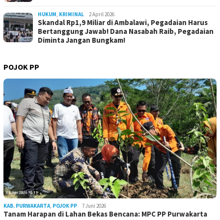
HUKUM
,
KRIMINAL
2 April 2026
Skandal Rp1,9 Miliar di Ambalawi, Pegadaian Harus
Bertanggung Jawab! Dana Nasabah Raib, Pegadaian
Diminta Jangan Bungkam!
POJOK PP
KAB. PURWAKARTA
,
POJOK PP
7 Juni 2026
Tanam Harapan di Lahan Bekas Bencana: MPC PP Purwakarta