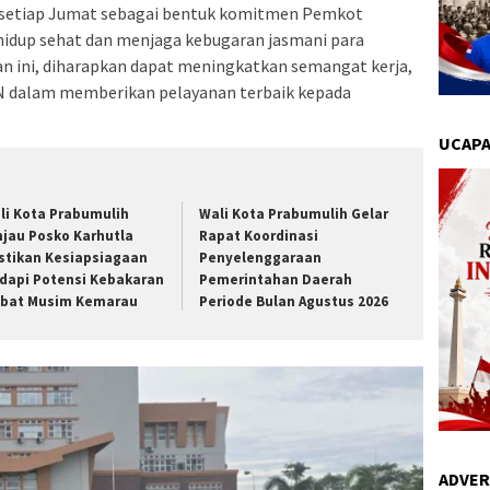
n setiap Jumat sebagai bentuk komitmen Pemkot
idup sehat dan menjaga kebugaran jasmani para
an ini, diharapkan dapat meningkatkan semangat kerja,
SN dalam memberikan pelayanan terbaik kepada
UCAPA
li Kota Prabumulih
Wali Kota Prabumulih Gelar
njau Posko Karhutla
Rapat Koordinasi
stikan Kesiapsiagaan
Penyelenggaraan
dapi Potensi Kebakaran
Pemerintahan Daerah
ibat Musim Kemarau
Periode Bulan Agustus 2026
ADVER