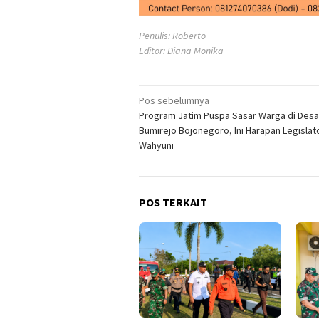
Penulis: Roberto
Editor: Diana Monika
Navigasi
Pos sebelumnya
Program Jatim Puspa Sasar Warga di Desa
pos
Bumirejo Bojonegoro, Ini Harapan Legislato
Wahyuni
POS TERKAIT