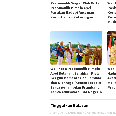
Prabumulih Siaga ! Wali Kota
Wali
Prabumulih Pimpin Apel
Posk
Pasukan Hadapi Ancaman
Kesi
Karhutla dan Kekeringan
Pote
Musi
Wali Kota Prabumulih Pimpin
Waki
Apel Bulanan, Serahkan Piala
Hadi
Bergilir Kementerian Pemuda
Akad
dan Olahraga (Kemenpora) RI
Mali
Serta penampilan Drumband
Prab
Canka Adhiswara SMA Negeri 6
Tinggalkan Balasan
Alamat email Anda tidak akan dipublikasikan.
Ru