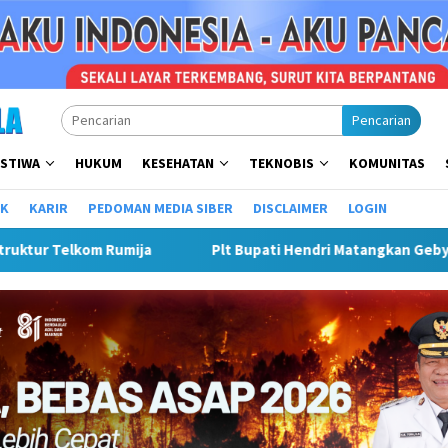
Pencarian
ISTIWA
HUKUM
KESEHATAN
TEKNOBIS
KOMUNITAS
IK
KARIR
PEDOMAN MEDIA SIBER
DISCLAIMER
LOGIN
ar Semarak Merah Putih, Siapkan Event Besar Dongkrak UMKM Dan