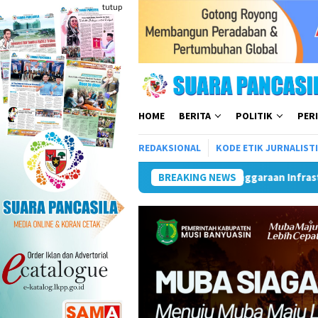
Loncat
tutup
ke
konten
HOME
BERITA
POLITIK
PER
REDAKSIONAL
KODE ETIK JURNALIST
ruktur Telkom Rumija
Plt Bupati Hendri Matangkan Geby
BREAKING NEWS