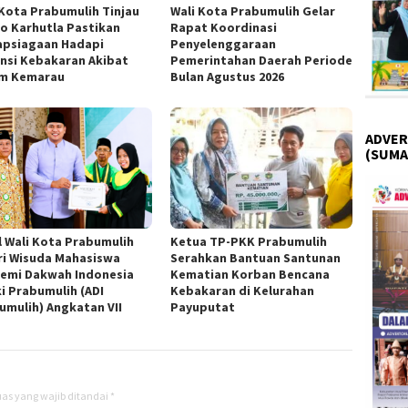
 Kota Prabumulih Tinjau
Wali Kota Prabumulih Gelar
o Karhutla Pastikan
Rapat Koordinasi
apsiagaan Hadapi
Penyelenggaraan
nsi Kebakaran Akibat
Pemerintahan Daerah Periode
m Kemarau
Bulan Agustus 2026
ADVER
(SUMA
l Wali Kota Prabumulih
Ketua TP-PKK Prabumulih
ri Wisuda Mahasiswa
Serahkan Bantuan Santunan
emi Dakwah Indonesia
Kematian Korban Bencana
ki Prabumulih (ADI
Kebakaran di Kelurahan
umulih) Angkatan VII
Payuputat
as yang wajib ditandai
*