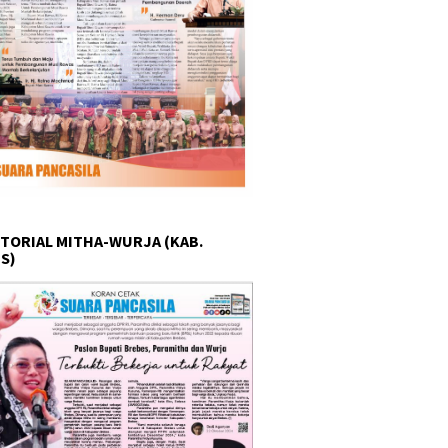
TORIAL MITHA-WURJA (KAB.
S)