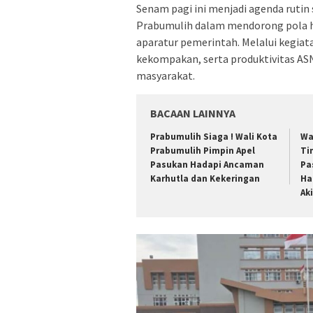
Senam pagi ini menjadi agenda ruti
Prabumulih dalam mendorong pola h
aparatur pemerintah. Melalui kegiat
kekompakan, serta produktivitas A
masyarakat.
BACAAN LAINNYA
Prabumulih Siaga ! Wali Kota
Wa
Prabumulih Pimpin Apel
Ti
Pasukan Hadapi Ancaman
Pa
Karhutla dan Kekeringan
Ha
Ak