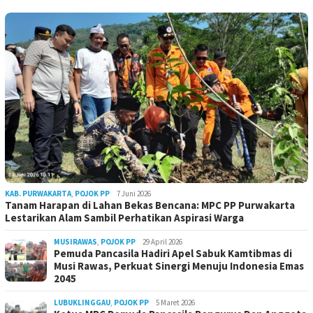
KAB. PURWAKARTA
,
POJOK PP
7 Juni 2026
Tanam Harapan di Lahan Bekas Bencana: MPC PP Purwakarta
Lestarikan Alam Sambil Perhatikan Aspirasi Warga
MUSIRAWAS
,
POJOK PP
29 April 2026
Pemuda Pancasila Hadiri Apel Sabuk Kamtibmas di
Musi Rawas, Perkuat Sinergi Menuju Indonesia Emas
2045
LUBUKLINGGAU
,
POJOK PP
5 Maret 2026