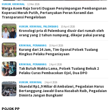
HUKUM
,
KRIMINAL
12 Mei 2026
Warga Asem Raja Soroti Dugaan Penyimpangan Pembangunan
Koperasi Merah Putih, Pertanyakan Peran Koramil dan
Transparansi Pengelolaan
HUKUM
,
KRIMINAL
,
PALEMBANG
10 April 2026
Kronologi pria di Palembang diusir dari rumah oleh
orang yang 2 tahun numpang, dikejar pakai parang
KRIMINAL
,
PERAWANG
10 April 2026
Kurang dari 24 Jam, Tim Opsnal Polsek Tualang
Ringkus Pelaku Penganiayaan
KRIMINAL
,
PERAWANG
2 April 2026
Tak Butuh Waktu Lama, Polsek Tualang Bekuk 2
Pelaku Curas Pembacokan Ojol, Dua DPO
HUKUM
,
KRIMINAL
2 April 2026
Skandal Rp1,9 Miliar di Ambalawi, Pegadaian Harus
Bertanggung Jawab! Dana Nasabah Raib, Pegadaian
Diminta Jangan Bungkam!
POJOK PP