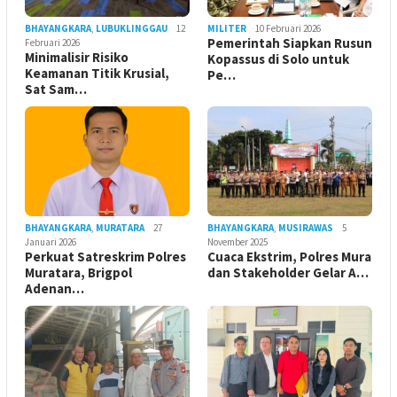
BHAYANGKARA
,
LUBUKLINGGAU
12
MILITER
10 Februari 2026
Pemerintah Siapkan Rusun
Februari 2026
Minimalisir Risiko
Kopassus di Solo untuk
Keamanan Titik Krusial,
Pe…
Sat Sam…
BHAYANGKARA
,
MURATARA
27
BHAYANGKARA
,
MUSIRAWAS
5
Januari 2026
November 2025
Perkuat Satreskrim Polres
Cuaca Ekstrim, Polres Mura
Muratara, Brigpol
dan Stakeholder Gelar A…
Adenan…