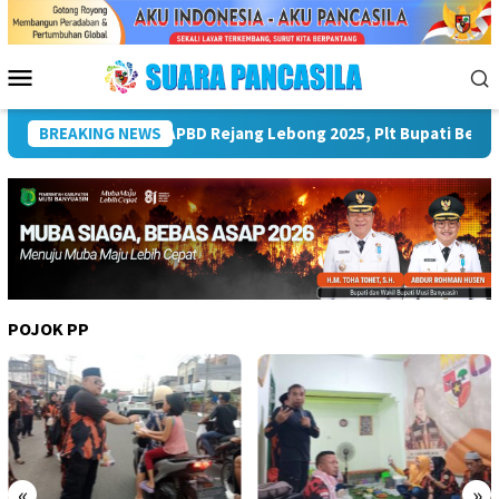
Loncat
ke
konten
Menu
Mobile
 Keuangan Makin Baik
BREAKING NEWS
Sekda Lahat Pimpin Jajaran BPKAD
POJOK PP
«
»