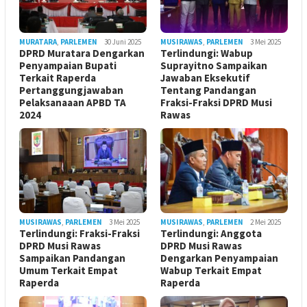
MURATARA
,
PARLEMEN
30 Juni 2025
MUSIRAWAS
,
PARLEMEN
3 Mei 2025
DPRD Muratara Dengarkan
Terlindungi: Wabup
Penyampaian Bupati
Suprayitno Sampaikan
Terkait Raperda
Jawaban Eksekutif
Pertanggungjawaban
Tentang Pandangan
Pelaksanaaan APBD TA
Fraksi-Fraksi DPRD Musi
2024
Rawas
MUSIRAWAS
,
PARLEMEN
3 Mei 2025
MUSIRAWAS
,
PARLEMEN
2 Mei 2025
Terlindungi: Fraksi-Fraksi
Terlindungi: Anggota
DPRD Musi Rawas
DPRD Musi Rawas
Sampaikan Pandangan
Dengarkan Penyampaian
Umum Terkait Empat
Wabup Terkait Empat
Raperda
Raperda