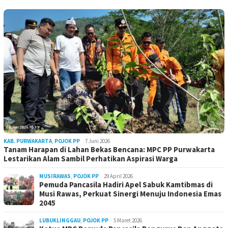
KAB. PURWAKARTA
,
POJOK PP
7 Juni 2026
Tanam Harapan di Lahan Bekas Bencana: MPC PP Purwakarta
Lestarikan Alam Sambil Perhatikan Aspirasi Warga
MUSIRAWAS
,
POJOK PP
29 April 2026
Pemuda Pancasila Hadiri Apel Sabuk Kamtibmas di
Musi Rawas, Perkuat Sinergi Menuju Indonesia Emas
2045
LUBUKLINGGAU
,
POJOK PP
5 Maret 2026