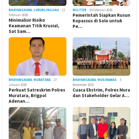
BHAYANGKARA
,
LUBUKLINGGAU
12
MILITER
10 Februari 2026
Pemerintah Siapkan Rusun
Februari 2026
Minimalisir Risiko
Kopassus di Solo untuk
Keamanan Titik Krusial,
Pe…
Sat Sam…
BHAYANGKARA
,
MURATARA
27
BHAYANGKARA
,
MUSIRAWAS
5
Januari 2026
November 2025
Perkuat Satreskrim Polres
Cuaca Ekstrim, Polres Mura
Muratara, Brigpol
dan Stakeholder Gelar A…
Adenan…