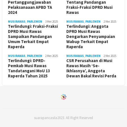
Pertanggungjawaban
Tentang Pandangan
Pelaksanaaan APBD TA
Fraksi-Fraksi DPRD Musi
2024
Rawas
MUSIRAWAS
,
PARLEMEN
3 Mei 2025
MUSIRAWAS
,
PARLEMEN
2 Mei 2025
Terlindungi: Fraksi-Fraksi
Terlindungi: Anggota
DPRD Musi Rawas
DPRD Musi Rawas
Sampaikan Pandangan
Dengarkan Penyampaian
Umum Terkait Empat
Wabup Terkait Empat
Raperda
Raperda
MUSIRAWAS
,
PARLEMEN
2 Mei 2025
MUSIRAWAS
,
PARLEMEN
2 Mei 2025
Terlindungi: DPRD-
CSR Perusahaan di Musi
Pemkab Musi Rawas
Rawas Masih ‘Se-
Tandatangani MoU 13
Ikhlasnya’, Anggota
Raperda Tahun 2025
Dewan Bakal Revisi Perda ‎
suarapancasila2023. All Right Reserved