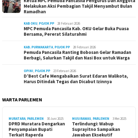
Ketua MPC Pemuda Pancasila Pengurus Dan Anggota
Melakukan Aksi Pembagian Takjil Menyambut Bulan
Ramadhan
KAB OKU
,
POJOK PP
28 Februari 2026
MPC Pemuda Pancasila Kab. OKU Gelar Buka Puasa
Bersama, Pererat Silaturahmi
KAB. PURWAKARTA
,
POJOK PP
28 Februari 2026
Pemuda Pancasila Ranting Bobosan Gelar Ramadan
Berbagi, Salurkan Takjil dan Nasi Box untuk Warga
OPINI
,
POJOK PP
23 Februari 2026
D’Best Cafe Mengabaikan Surat Edaran Walikota,
Harus Ditindak Tegas dan Dicabut Izinnya
WARTA PARLEMEN
MURATARA
,
PARLEMEN
30 Juni 2025
MUSIRAWAS
,
PARLEMEN
3 Mei 2025
DPRD Muratara Dengarkan
Terlindungi: Wabup
Penyampaian Bupati
Suprayitno Sampaikan
Terkait Raperda
Jawaban Eksekutif