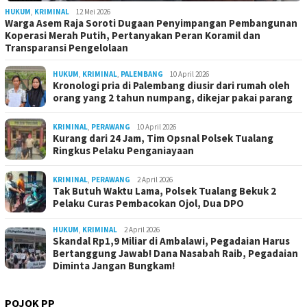
HUKUM
,
KRIMINAL
12 Mei 2026
Warga Asem Raja Soroti Dugaan Penyimpangan Pembangunan
Koperasi Merah Putih, Pertanyakan Peran Koramil dan
Transparansi Pengelolaan
HUKUM
,
KRIMINAL
,
PALEMBANG
10 April 2026
Kronologi pria di Palembang diusir dari rumah oleh
orang yang 2 tahun numpang, dikejar pakai parang
KRIMINAL
,
PERAWANG
10 April 2026
Kurang dari 24 Jam, Tim Opsnal Polsek Tualang
Ringkus Pelaku Penganiayaan
KRIMINAL
,
PERAWANG
2 April 2026
Tak Butuh Waktu Lama, Polsek Tualang Bekuk 2
Pelaku Curas Pembacokan Ojol, Dua DPO
HUKUM
,
KRIMINAL
2 April 2026
Skandal Rp1,9 Miliar di Ambalawi, Pegadaian Harus
Bertanggung Jawab! Dana Nasabah Raib, Pegadaian
Diminta Jangan Bungkam!
POJOK PP