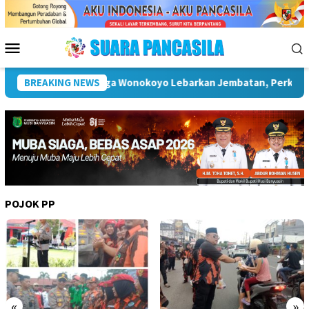
Loncat
ke
konten
Menu
Mobile
ses Pertanian dan Dukung Wisata Juang Jelang HUT RI ke-81
BREAKING NEWS
POJOK PP
«
»