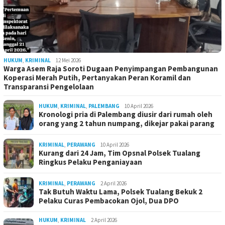
HUKUM
,
KRIMINAL
12 Mei 2026
Warga Asem Raja Soroti Dugaan Penyimpangan Pembangunan
Koperasi Merah Putih, Pertanyakan Peran Koramil dan
Transparansi Pengelolaan
HUKUM
,
KRIMINAL
,
PALEMBANG
10 April 2026
Kronologi pria di Palembang diusir dari rumah oleh
orang yang 2 tahun numpang, dikejar pakai parang
KRIMINAL
,
PERAWANG
10 April 2026
Kurang dari 24 Jam, Tim Opsnal Polsek Tualang
Ringkus Pelaku Penganiayaan
KRIMINAL
,
PERAWANG
2 April 2026
Tak Butuh Waktu Lama, Polsek Tualang Bekuk 2
Pelaku Curas Pembacokan Ojol, Dua DPO
HUKUM
,
KRIMINAL
2 April 2026