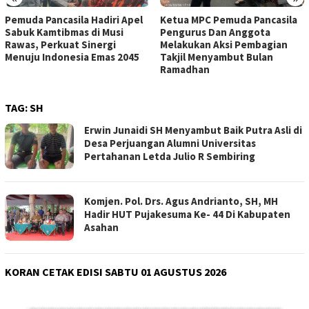
Ketua MPC Pemuda Pancasila
MPC Pemuda Pancasila Kab.
Pengurus Dan Anggota
OKU Gelar Buka Puasa
Melakukan Aksi Pembagian
Bersama, Pererat Silaturahmi
Takjil Menyambut Bulan
Ramadhan
TAG:
SH
Erwin Junaidi SH Menyambut Baik Putra Asli di
Desa Perjuangan Alumni Universitas
Pertahanan Letda Julio R Sembiring
Komjen. Pol. Drs. Agus Andrianto, SH, MH
Hadir HUT Pujakesuma Ke- 44 Di Kabupaten
Asahan
KORAN CETAK EDISI SABTU 01 AGUSTUS 2026