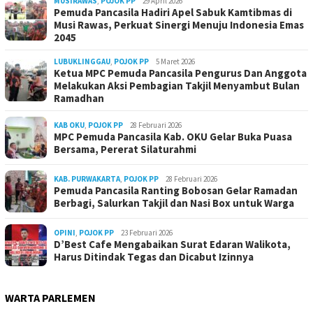
MUSIRAWAS
,
POJOK PP
29 April 2026
Pemuda Pancasila Hadiri Apel Sabuk Kamtibmas di
Musi Rawas, Perkuat Sinergi Menuju Indonesia Emas
2045
LUBUKLINGGAU
,
POJOK PP
5 Maret 2026
Ketua MPC Pemuda Pancasila Pengurus Dan Anggota
Melakukan Aksi Pembagian Takjil Menyambut Bulan
Ramadhan
KAB OKU
,
POJOK PP
28 Februari 2026
MPC Pemuda Pancasila Kab. OKU Gelar Buka Puasa
Bersama, Pererat Silaturahmi
KAB. PURWAKARTA
,
POJOK PP
28 Februari 2026
Pemuda Pancasila Ranting Bobosan Gelar Ramadan
Berbagi, Salurkan Takjil dan Nasi Box untuk Warga
OPINI
,
POJOK PP
23 Februari 2026
D’Best Cafe Mengabaikan Surat Edaran Walikota,
Harus Ditindak Tegas dan Dicabut Izinnya
WARTA PARLEMEN