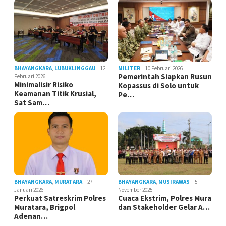
BHAYANGKARA
,
LUBUKLINGGAU
12
MILITER
10 Februari 2026
Pemerintah Siapkan Rusun
Februari 2026
Minimalisir Risiko
Kopassus di Solo untuk
Keamanan Titik Krusial,
Pe…
Sat Sam…
BHAYANGKARA
,
MURATARA
27
BHAYANGKARA
,
MUSIRAWAS
5
Januari 2026
November 2025
Perkuat Satreskrim Polres
Cuaca Ekstrim, Polres Mura
Muratara, Brigpol
dan Stakeholder Gelar A…
Adenan…