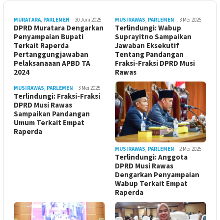
MURATARA
,
PARLEMEN
30 Juni 2025
MUSIRAWAS
,
PARLEMEN
3 Mei 2025
DPRD Muratara Dengarkan
Terlindungi: Wabup
Penyampaian Bupati
Suprayitno Sampaikan
Terkait Raperda
Jawaban Eksekutif
Pertanggungjawaban
Tentang Pandangan
Pelaksanaaan APBD TA
Fraksi-Fraksi DPRD Musi
2024
Rawas
MUSIRAWAS
,
PARLEMEN
3 Mei 2025
Terlindungi: Fraksi-Fraksi
DPRD Musi Rawas
Sampaikan Pandangan
Umum Terkait Empat
Raperda
MUSIRAWAS
,
PARLEMEN
2 Mei 2025
Terlindungi: Anggota
DPRD Musi Rawas
Dengarkan Penyampaian
Wabup Terkait Empat
Raperda