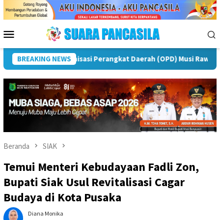
Loncat
ke
konten
Menu
Mobile
Puncak Peringatan IPeKB Ke-19, Plt Bupati Rejang Lebong: 
BREAKING NEWS
Beranda
SIAK
Temui Menteri Kebudayaan Fadli Zon,
Bupati Siak Usul Revitalisasi Cagar
Budaya di Kota Pusaka
Diana Monika