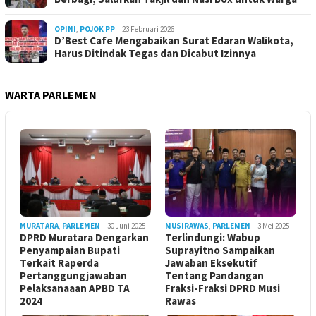
OPINI
,
POJOK PP
23 Februari 2026
D’Best Cafe Mengabaikan Surat Edaran Walikota,
Harus Ditindak Tegas dan Dicabut Izinnya
WARTA PARLEMEN
MURATARA
,
PARLEMEN
30 Juni 2025
MUSIRAWAS
,
PARLEMEN
3 Mei 2025
DPRD Muratara Dengarkan
Terlindungi: Wabup
Penyampaian Bupati
Suprayitno Sampaikan
Terkait Raperda
Jawaban Eksekutif
Pertanggungjawaban
Tentang Pandangan
Pelaksanaaan APBD TA
Fraksi-Fraksi DPRD Musi
2024
Rawas