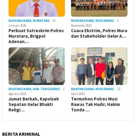
BHAYANGKARA
,
MURATARA
27
BHAYANGKARA
,
MUSIRAWAS
5
Januari 2026
November 2025
Perkuat Satreskrim Polres
Cuaca Ekstrim, Polres Mura
Muratara, Brigpol
dan Stakeholder Gelar A…
Adenan…
BHAYANGKARA
,
KAB. TANGERANG
1
BHAYANGKARA
,
MUSIRAWAS
22
Agustus 2025
April 2025
Jumat Berkah, Kapolsek
Termohon Polres Musi
Sepatan Gelar Bhakti
Rawas Tak Hadir, Hakim
Religi…
Tunda …
BERITA KRIMINAL