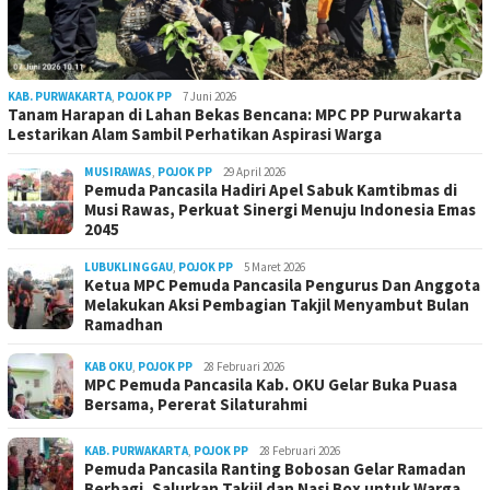
KAB. PURWAKARTA
,
POJOK PP
7 Juni 2026
Tanam Harapan di Lahan Bekas Bencana: MPC PP Purwakarta
Lestarikan Alam Sambil Perhatikan Aspirasi Warga
MUSIRAWAS
,
POJOK PP
29 April 2026
Pemuda Pancasila Hadiri Apel Sabuk Kamtibmas di
Musi Rawas, Perkuat Sinergi Menuju Indonesia Emas
2045
LUBUKLINGGAU
,
POJOK PP
5 Maret 2026
Ketua MPC Pemuda Pancasila Pengurus Dan Anggota
Melakukan Aksi Pembagian Takjil Menyambut Bulan
Ramadhan
KAB OKU
,
POJOK PP
28 Februari 2026
MPC Pemuda Pancasila Kab. OKU Gelar Buka Puasa
Bersama, Pererat Silaturahmi
KAB. PURWAKARTA
,
POJOK PP
28 Februari 2026
Pemuda Pancasila Ranting Bobosan Gelar Ramadan
Berbagi, Salurkan Takjil dan Nasi Box untuk Warga