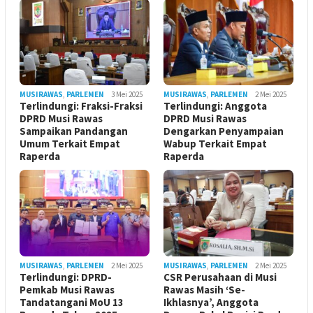
MUSIRAWAS
,
PARLEMEN
3 Mei 2025
MUSIRAWAS
,
PARLEMEN
2 Mei 2025
Terlindungi: Fraksi-Fraksi
Terlindungi: Anggota
DPRD Musi Rawas
DPRD Musi Rawas
Sampaikan Pandangan
Dengarkan Penyampaian
Umum Terkait Empat
Wabup Terkait Empat
Raperda
Raperda
MUSIRAWAS
,
PARLEMEN
2 Mei 2025
MUSIRAWAS
,
PARLEMEN
2 Mei 2025
Terlindungi: DPRD-
CSR Perusahaan di Musi
Pemkab Musi Rawas
Rawas Masih ‘Se-
Tandatangani MoU 13
Ikhlasnya’, Anggota