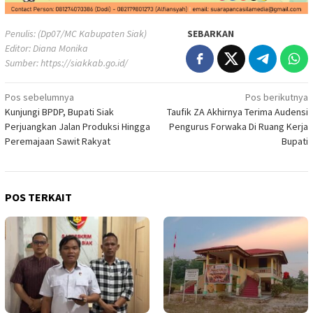
Penulis: (Dp07/MC Kabupaten Siak)
SEBARKAN
Editor: Diana Monika
Sumber:
https://siakkab.go.id/
Navigasi
Pos sebelumnya
Pos berikutnya
Kunjungi BPDP, Bupati Siak
Taufik ZA Akhirnya Terima Audensi
pos
Perjuangkan Jalan Produksi Hingga
Pengurus Forwaka Di Ruang Kerja
Peremajaan Sawit Rakyat
Bupati
POS TERKAIT