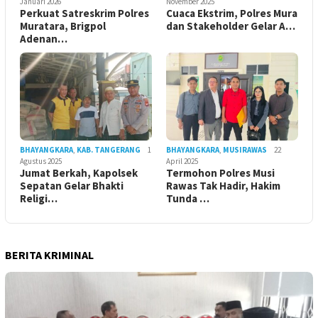
Januari 2026
November 2025
Perkuat Satreskrim Polres
Cuaca Ekstrim, Polres Mura
Muratara, Brigpol
dan Stakeholder Gelar A…
Adenan…
BHAYANGKARA
,
KAB. TANGERANG
1
BHAYANGKARA
,
MUSIRAWAS
22
Agustus 2025
April 2025
Jumat Berkah, Kapolsek
Termohon Polres Musi
Sepatan Gelar Bhakti
Rawas Tak Hadir, Hakim
Religi…
Tunda …
BERITA KRIMINAL