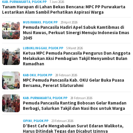
KAB. PURWAKARTA
,
POJOK PP
7 Juni 2026
Tanam Harapan di Lahan Bekas Bencana: MPC PP Purwakarta
Lestarikan Alam Sambil Perhatikan Aspirasi Warga
MUSIRAWAS
,
POJOK PP
29 April 2026
Pemuda Pancasila Hadiri Apel Sabuk Kamtibmas di
Musi Rawas, Perkuat Sinergi Menuju Indonesia Emas
2045
LUBUKLINGGAU
,
POJOK PP
5 Maret 2026
Ketua MPC Pemuda Pancasila Pengurus Dan Anggota
Melakukan Aksi Pembagian Takjil Menyambut Bulan
Ramadhan
KAB OKU
,
POJOK PP
28 Februari 2026
MPC Pemuda Pancasila Kab. OKU Gelar Buka Puasa
Bersama, Pererat Silaturahmi
KAB. PURWAKARTA
,
POJOK PP
28 Februari 2026
Pemuda Pancasila Ranting Bobosan Gelar Ramadan
Berbagi, Salurkan Takjil dan Nasi Box untuk Warga
OPINI
,
POJOK PP
23 Februari 2026
D’Best Cafe Mengabaikan Surat Edaran Walikota,
Harus Ditindak Tegas dan Dicabut Izinnya