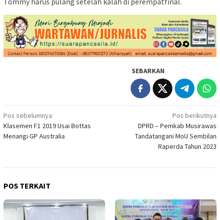
Tommy harus pulang setelah kalah di perempatfinal.
SEBARKAN
Navigasi
Pos sebelumnya
Pos berikutnya
Klasemen F1 2019 Usai Bottas
DPRD – Pemkab Musirawas
pos
Menangi GP Australia
Tandatangani MoU Sembilan
Raperda Tahun 2023
POS TERKAIT