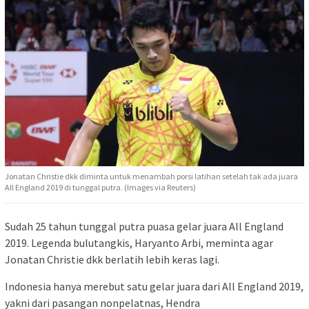
Jonatan Christie dkk diminta untuk menambah porsi latihan setelah tak ada juara
All England 2019 di tunggal putra. (Images via Reuters)
Sudah 25 tahun tunggal putra puasa gelar juara All England
2019. Legenda bulutangkis, Haryanto Arbi, meminta agar
Jonatan Christie dkk berlatih lebih keras lagi.
Indonesia hanya merebut satu gelar juara dari All England 2019,
yakni dari pasangan nonpelatnas, Hendra