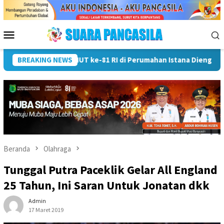
Loncat
ke
konten
Menu
Mobile
Wali Kota Lubuk Linggau Kukuhkan Pramuka Garuda dan Lepas
BREAKING NEWS
Beranda
Olahraga
Tunggal Putra Paceklik Gelar All England
25 Tahun, Ini Saran Untuk Jonatan dkk
Admin
17 Maret 2019