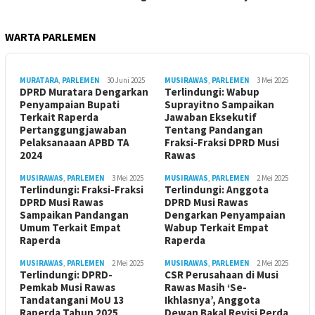
WARTA PARLEMEN
MURATARA
,
PARLEMEN
30 Juni 2025
MUSIRAWAS
,
PARLEMEN
3 Mei 2025
DPRD Muratara Dengarkan
Terlindungi: Wabup
Penyampaian Bupati
Suprayitno Sampaikan
Terkait Raperda
Jawaban Eksekutif
Pertanggungjawaban
Tentang Pandangan
Pelaksanaaan APBD TA
Fraksi-Fraksi DPRD Musi
2024
Rawas
MUSIRAWAS
,
PARLEMEN
3 Mei 2025
MUSIRAWAS
,
PARLEMEN
2 Mei 2025
Terlindungi: Fraksi-Fraksi
Terlindungi: Anggota
DPRD Musi Rawas
DPRD Musi Rawas
Sampaikan Pandangan
Dengarkan Penyampaian
Umum Terkait Empat
Wabup Terkait Empat
Raperda
Raperda
MUSIRAWAS
,
PARLEMEN
2 Mei 2025
MUSIRAWAS
,
PARLEMEN
2 Mei 2025
Terlindungi: DPRD-
CSR Perusahaan di Musi
Pemkab Musi Rawas
Rawas Masih ‘Se-
Tandatangani MoU 13
Ikhlasnya’, Anggota
Raperda Tahun 2025
Dewan Bakal Revisi Perda ‎