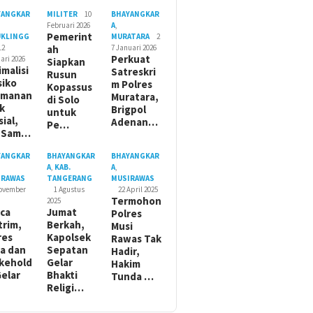
YANGKAR
MILITER
10
BHAYANGKAR
Februari 2026
A
,
Pemerint
UKLINGG
MURATARA
2
12
ah
7 Januari 2026
Perkuat
ari 2026
Siapkan
imalisi
Satreskri
Rusun
siko
m Polres
Kopassus
amanan
Muratara,
di Solo
ik
Brigpol
untuk
sial,
Adenan…
Pe…
t Sam…
YANGKAR
BHAYANGKAR
BHAYANGKAR
A
,
KAB.
A
,
IRAWAS
TANGERANG
MUSIRAWAS
November
1 Agustus
22 April 2025
Termohon
2025
ca
Jumat
Polres
trim,
Berkah,
Musi
res
Kapolsek
Rawas Tak
a dan
Sepatan
Hadir,
kehold
Gelar
Hakim
Gelar
Bhakti
Tunda …
Religi…