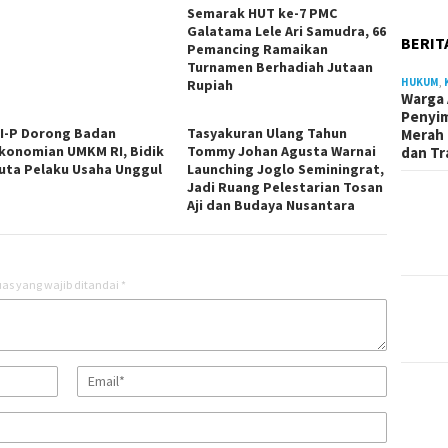
Semarak HUT ke-7 PMC
Galatama Lele Ari Samudra, 66
BERIT
Pemancing Ramaikan
Turnamen Berhadiah Jutaan
HUKUM
,
Rupiah
Warga 
Penyi
I-P Dorong Badan
Tasyakuran Ulang Tahun
Merah 
konomian UMKM RI, Bidik
Tommy Johan Agusta Warnai
dan Tr
Juta Pelaku Usaha Unggul
Launching Joglo Seminingrat,
Jadi Ruang Pelestarian Tosan
Aji dan Budaya Nusantara
as yang wajib ditandai
*