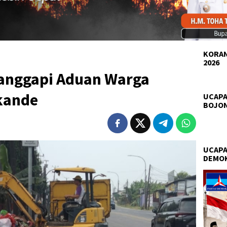
KORAN
2026
Tanggapi Aduan Warga
kande
UCAPA
BOJO
UCAPA
DEMO