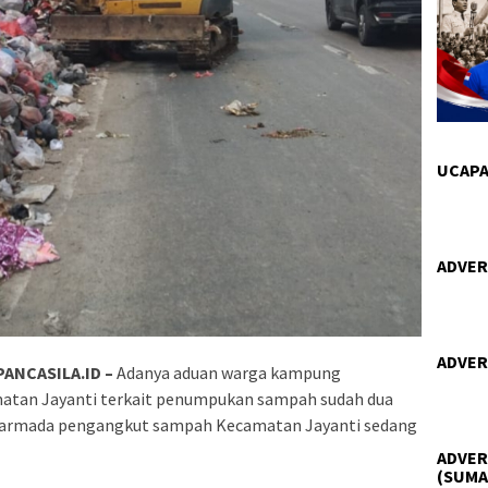
UCAPA
ADVER
ADVER
ANCASILA.ID –
Adanya aduan warga kampung
atan Jayanti terkait penumpukan sampah sudah dua
il armada pengangkut sampah Kecamatan Jayanti sedang
ADVER
(SUMA