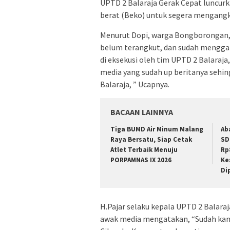
UPTD 2 Balaraja Gerak Cepat luncur
berat (Beko) untuk segera mengangk
Menurut Dopi, warga Bongborongan,
belum terangkut, dan sudah mengga
di eksekusi oleh tim UPTD 2 Balaraj
media yang sudah up beritanya sehing
Balaraja, ” Ucapnya.
BACAAN LAINNYA
Tiga BUMD Air Minum Malang
Ab
Raya Bersatu, Siap Cetak
SD
Atlet Terbaik Menuju
Rp
PORPAMNAS IX 2026
Ke
Di
H.Pajar selaku kepala UPTD 2 Balaraj
awak media mengatakan, “Sudah ka