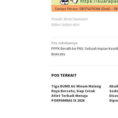
Penulis: Bonai Gunawan
Editor: Sofyan Ali H
Navigasi
Pos sebelumnya
PPPK Beralih ke PNS: Sebuah Impian Keadi
pos
Biokratis
POS TERKAIT
Tiga BUMD Air Minum Malang
Abai
Raya Bersatu, Siap Cetak
Sodo
Atlet Terbaik Menuju
Diso
PORPAMNAS IX 2026
Dipe