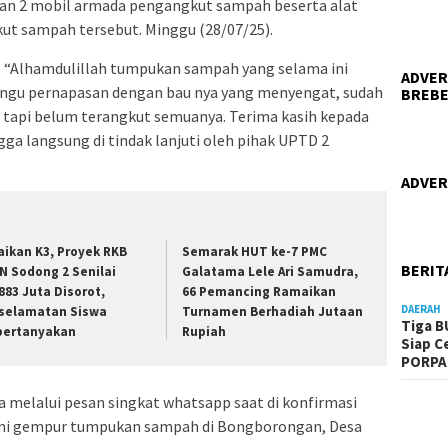
kan 2 mobil armada pengangkut sampah beserta alat
ut sampah tersebut. Minggu (28/07/25).
 “Alhamdulillah tumpukan sampah yang selama ini
ADVER
ngu pernapasan dengan bau nya yang menyengat, sudah
BREBE
a, tapi belum terangkut semuanya. Terima kasih kepada
ga langsung di tindak lanjuti oleh pihak UPTD 2
ADVER
aikan K3, Proyek RKB
Semarak HUT ke-7 PMC
BERIT
N Sodong 2 Senilai
Galatama Lele Ari Samudra,
883 Juta Disorot,
66 Pemancing Ramaikan
DAERAH
selamatan Siswa
Turnamen Berhadiah Jutaan
Tiga B
pertanyakan
Rupiah
Siap C
PORPA
a melalui pesan singkat whatsapp saat di konfirmasi
mi gempur tumpukan sampah di Bongborongan, Desa