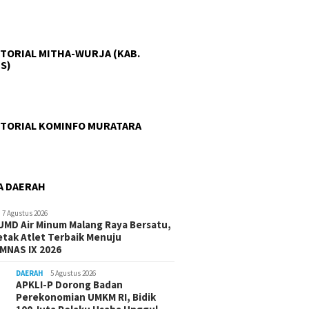
TORIAL MITHA-WURJA (KAB.
S)
TORIAL KOMINFO MURATARA
A DAERAH
7 Agustus 2026
UMD Air Minum Malang Raya Bersatu,
etak Atlet Terbaik Menuju
MNAS IX 2026
DAERAH
5 Agustus 2026
APKLI-P Dorong Badan
Perekonomian UMKM RI, Bidik