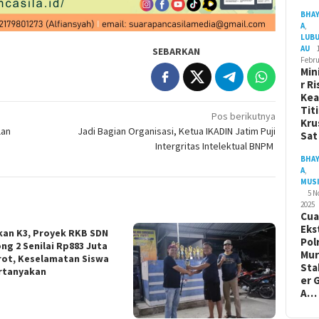
BHA
A
,
LUB
AU
SEBARKAN
Febru
Min
r Ri
Ke
Tit
Pos berikutnya
Kru
lan
Jadi Bagian Organisasi, Ketua IKADIN Jatim Puji
Sa
Intergritas Intelektual BNPM
BHA
A
,
MUS
5 
2025
Cua
Eks
kan K3, Proyek RKB SDN
Pol
ng 2 Senilai Rp883 Juta
Mur
rot, Keselamatan Siswa
Sta
rtanyakan
er 
A…