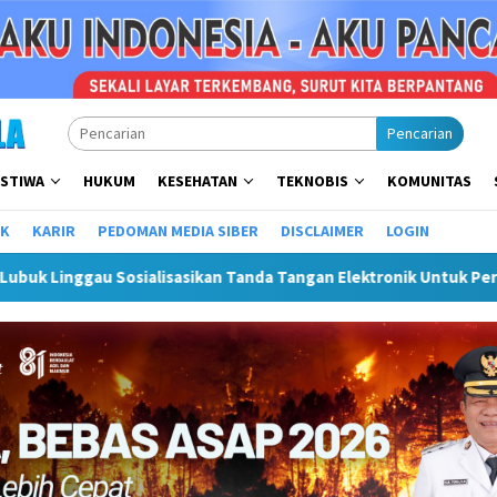
Pencarian
ISTIWA
HUKUM
KESEHATAN
TEKNOBIS
KOMUNITAS
IK
KARIR
PEDOMAN MEDIA SIBER
DISCLAIMER
LOGIN
asikan Tanda Tangan Elektronik Untuk Percepatan SPBE