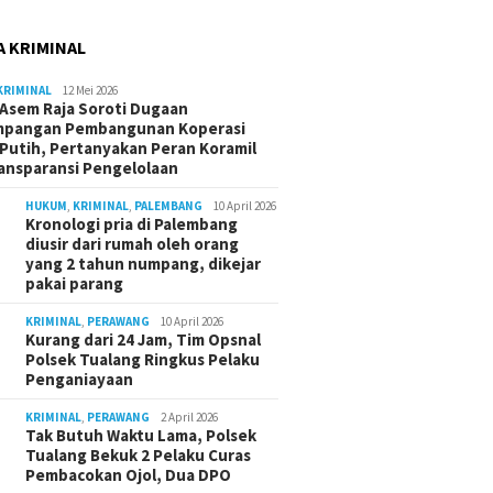
A KRIMINAL
KRIMINAL
12 Mei 2026
Asem Raja Soroti Dugaan
mpangan Pembangunan Koperasi
Putih, Pertanyakan Peran Koramil
ansparansi Pengelolaan
HUKUM
,
KRIMINAL
,
PALEMBANG
10 April 2026
Kronologi pria di Palembang
diusir dari rumah oleh orang
yang 2 tahun numpang, dikejar
pakai parang
KRIMINAL
,
PERAWANG
10 April 2026
Kurang dari 24 Jam, Tim Opsnal
Polsek Tualang Ringkus Pelaku
Penganiayaan
KRIMINAL
,
PERAWANG
2 April 2026
Tak Butuh Waktu Lama, Polsek
Tualang Bekuk 2 Pelaku Curas
Pembacokan Ojol, Dua DPO