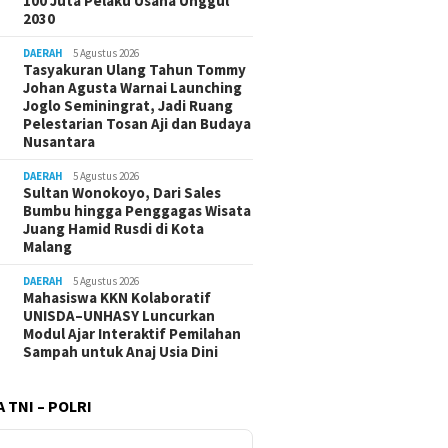
100 Juta Pelaku Usaha Unggul
2030
DAERAH
5 Agustus 2026
Tasyakuran Ulang Tahun Tommy
Johan Agusta Warnai Launching
Joglo Seminingrat, Jadi Ruang
Pelestarian Tosan Aji dan Budaya
Nusantara
DAERAH
5 Agustus 2026
Sultan Wonokoyo, Dari Sales
Bumbu hingga Penggagas Wisata
Juang Hamid Rusdi di Kota
Malang
DAERAH
5 Agustus 2026
Mahasiswa KKN Kolaboratif
UNISDA–UNHASY Luncurkan
Modul Ajar Interaktif Pemilahan
Sampah untuk Anaj Usia Dini
 TNI – POLRI