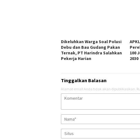
Dikeluhkan Warga Soal Polusi
APKL
Debu dan Bau Gudang Pakan
Pere
Ternak, PT Harindra Salahkan
100 
Pekerja Harian
2030
Tinggalkan Balasan
Alamat email Anda tidak akan dipublikasikan.
Ru