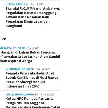
HUKUM
,
KRIMINAL
2 April 2026
Skandal Rp1,9 Miliar di Ambalawi,
Pegadaian Harus Bertanggung
Jawab! Dana Nasabah Raib,
Pegadaian Diminta Jangan
Bungkam!
 PP
RWAKARTA
,
POJOK PP
7 Juni 2026
Harapan di Lahan Bekas Bencana:
 Purwakarta Lestarikan Alam Sambil
ikan Aspirasi Warga
MUSIRAWAS
,
POJOK PP
29 April 2026
Pemuda Pancasila Hadiri Apel
Sabuk Kamtibmas di Musi Rawas,
Perkuat Sinergi Menuju
Indonesia Emas 2045
LUBUKLINGGAU
,
POJOK PP
5 Maret 2026
Ketua MPC Pemuda Pancasila
Pengurus Dan Anggota
Melakukan Aksi Pembagian Takjil