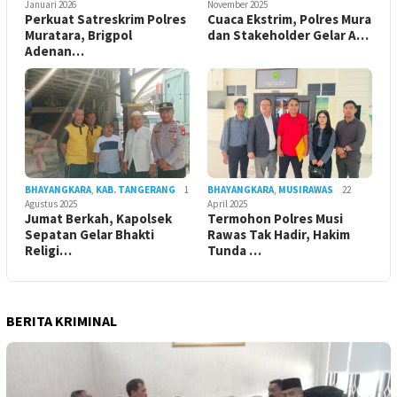
Januari 2026
November 2025
Perkuat Satreskrim Polres
Cuaca Ekstrim, Polres Mura
Muratara, Brigpol
dan Stakeholder Gelar A…
Adenan…
BHAYANGKARA
,
KAB. TANGERANG
1
BHAYANGKARA
,
MUSIRAWAS
22
Agustus 2025
April 2025
Jumat Berkah, Kapolsek
Termohon Polres Musi
Sepatan Gelar Bhakti
Rawas Tak Hadir, Hakim
Religi…
Tunda …
BERITA KRIMINAL