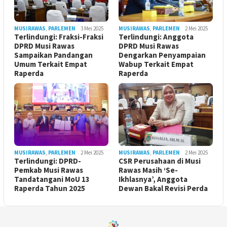
MUSIRAWAS
,
PARLEMEN
3 Mei 2025
MUSIRAWAS
,
PARLEMEN
2 Mei 2025
Terlindungi: Fraksi-Fraksi
Terlindungi: Anggota
DPRD Musi Rawas
DPRD Musi Rawas
Sampaikan Pandangan
Dengarkan Penyampaian
Umum Terkait Empat
Wabup Terkait Empat
Raperda
Raperda
MUSIRAWAS
,
PARLEMEN
2 Mei 2025
MUSIRAWAS
,
PARLEMEN
2 Mei 2025
Terlindungi: DPRD-
CSR Perusahaan di Musi
Pemkab Musi Rawas
Rawas Masih ‘Se-
Tandatangani MoU 13
Ikhlasnya’, Anggota
Raperda Tahun 2025
Dewan Bakal Revisi Perda ‎