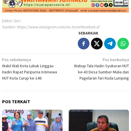
Editor: Sari
Sumber:
https://www.instagram.com/mc.tanahlautkab.id
SEBARKAN
Navigasi
Pos sebelumnya
Pos berikutnya
Wakil Wali Kota Lubuk Linggau
Wabup Tala Hadiri Syukuran HUT
pos
Hadiri Rapat Paripurna Istimewa
ke-43 Desa Sumber Mulia dan
HUT Kota Curup ke-146
Pagelaran Tari Kuda Lumping
POS TERKAIT