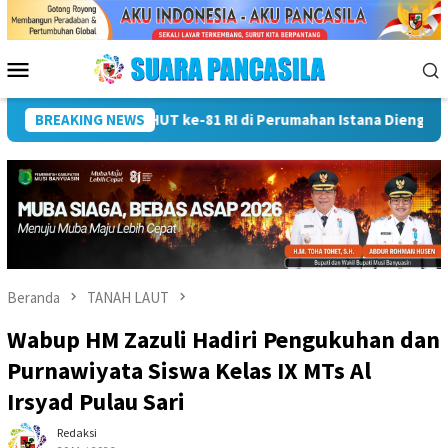
Loncat
ke
konten
Menu
Mobile
Wali Kota Lubuk Linggau Kukuhkan Pramuka Garuda dan Lepa
BREAKING NEWS
Beranda
TANAH LAUT
Wabup HM Zazuli Hadiri Pengukuhan dan
Purnawiyata Siswa Kelas IX MTs Al
Irsyad Pulau Sari
Redaksi