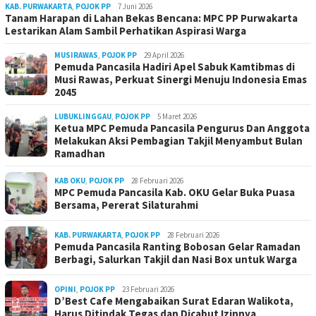
KAB. PURWAKARTA
,
POJOK PP
7 Juni 2026
Tanam Harapan di Lahan Bekas Bencana: MPC PP Purwakarta
Lestarikan Alam Sambil Perhatikan Aspirasi Warga
MUSIRAWAS
,
POJOK PP
29 April 2026
Pemuda Pancasila Hadiri Apel Sabuk Kamtibmas di
Musi Rawas, Perkuat Sinergi Menuju Indonesia Emas
2045
LUBUKLINGGAU
,
POJOK PP
5 Maret 2026
Ketua MPC Pemuda Pancasila Pengurus Dan Anggota
Melakukan Aksi Pembagian Takjil Menyambut Bulan
Ramadhan
KAB OKU
,
POJOK PP
28 Februari 2026
MPC Pemuda Pancasila Kab. OKU Gelar Buka Puasa
Bersama, Pererat Silaturahmi
KAB. PURWAKARTA
,
POJOK PP
28 Februari 2026
Pemuda Pancasila Ranting Bobosan Gelar Ramadan
Berbagi, Salurkan Takjil dan Nasi Box untuk Warga
OPINI
,
POJOK PP
23 Februari 2026
D’Best Cafe Mengabaikan Surat Edaran Walikota,
Harus Ditindak Tegas dan Dicabut Izinnya