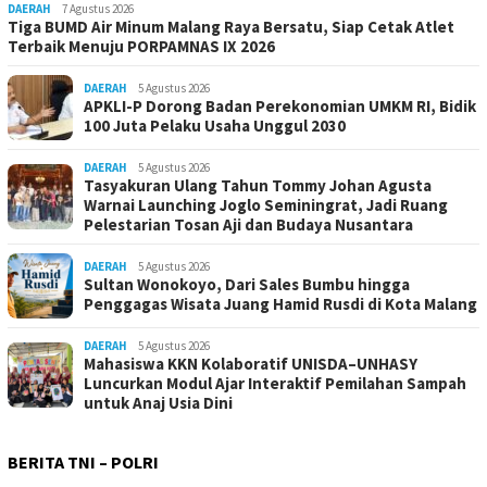
DAERAH
7 Agustus 2026
Tiga BUMD Air Minum Malang Raya Bersatu, Siap Cetak Atlet
Terbaik Menuju PORPAMNAS IX 2026
DAERAH
5 Agustus 2026
APKLI-P Dorong Badan Perekonomian UMKM RI, Bidik
100 Juta Pelaku Usaha Unggul 2030
DAERAH
5 Agustus 2026
Tasyakuran Ulang Tahun Tommy Johan Agusta
Warnai Launching Joglo Seminingrat, Jadi Ruang
Pelestarian Tosan Aji dan Budaya Nusantara
DAERAH
5 Agustus 2026
Sultan Wonokoyo, Dari Sales Bumbu hingga
Penggagas Wisata Juang Hamid Rusdi di Kota Malang
DAERAH
5 Agustus 2026
Mahasiswa KKN Kolaboratif UNISDA–UNHASY
Luncurkan Modul Ajar Interaktif Pemilahan Sampah
untuk Anaj Usia Dini
BERITA TNI – POLRI