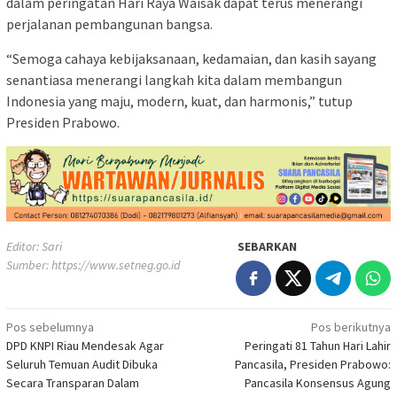
dalam peringatan Hari Raya Waisak dapat terus menerangi
perjalanan pembangunan bangsa.
“Semoga cahaya kebijaksanaan, kedamaian, dan kasih sayang
senantiasa menerangi langkah kita dalam membangun
Indonesia yang maju, modern, kuat, dan harmonis,” tutup
Presiden Prabowo.
Editor: Sari
SEBARKAN
Sumber:
https://www.setneg.go.id
Navigasi
Pos sebelumnya
Pos berikutnya
DPD KNPI Riau Mendesak Agar
Peringati 81 Tahun Hari Lahir
pos
Seluruh Temuan Audit Dibuka
Pancasila, Presiden Prabowo:
Secara Transparan Dalam
Pancasila Konsensus Agung