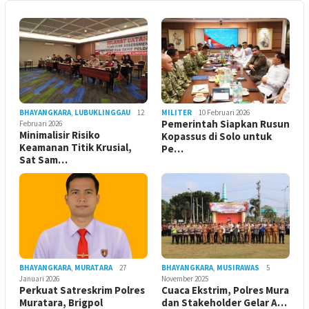
BHAYANGKARA
,
LUBUKLINGGAU
12
MILITER
10 Februari 2026
Pemerintah Siapkan Rusun
Februari 2026
Minimalisir Risiko
Kopassus di Solo untuk
Keamanan Titik Krusial,
Pe…
Sat Sam…
BHAYANGKARA
,
MURATARA
27
BHAYANGKARA
,
MUSIRAWAS
5
Januari 2026
November 2025
Perkuat Satreskrim Polres
Cuaca Ekstrim, Polres Mura
Muratara, Brigpol
dan Stakeholder Gelar A…