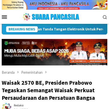
Loncat
ke
konten
Menu
Mobile
BREAKING NEWS
Dorong UMKM Naik Kelas, Ratu Dewa Tekankan Pentingnya A
Beranda
Pemerintahan
Waisak 2570 BE, Presiden Prabowo
Tegaskan Semangat Waisak Perkuat
Persaudaraan dan Persatuan Bangsa
Redaksi