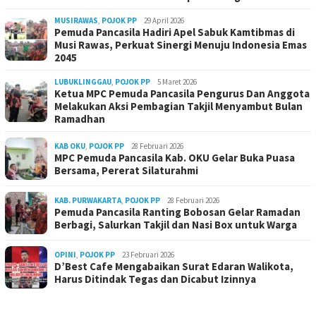
MUSIRAWAS
,
POJOK PP
29 April 2026
Pemuda Pancasila Hadiri Apel Sabuk Kamtibmas di
Musi Rawas, Perkuat Sinergi Menuju Indonesia Emas
2045
LUBUKLINGGAU
,
POJOK PP
5 Maret 2026
Ketua MPC Pemuda Pancasila Pengurus Dan Anggota
Melakukan Aksi Pembagian Takjil Menyambut Bulan
Ramadhan
KAB OKU
,
POJOK PP
28 Februari 2026
MPC Pemuda Pancasila Kab. OKU Gelar Buka Puasa
Bersama, Pererat Silaturahmi
KAB. PURWAKARTA
,
POJOK PP
28 Februari 2026
Pemuda Pancasila Ranting Bobosan Gelar Ramadan
Berbagi, Salurkan Takjil dan Nasi Box untuk Warga
OPINI
,
POJOK PP
23 Februari 2026
D’Best Cafe Mengabaikan Surat Edaran Walikota,
Harus Ditindak Tegas dan Dicabut Izinnya