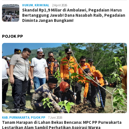
HUKUM
,
KRIMINAL
2 April 2026
Skandal Rp1,9 Miliar di Ambalawi, Pegadaian Harus
Bertanggung Jawab! Dana Nasabah Raib, Pegadaian
Diminta Jangan Bungkam!
POJOK PP
KAB. PURWAKARTA
,
POJOK PP
7 Juni 2026
Tanam Harapan di Lahan Bekas Bencana: MPC PP Purwakarta
Lestarikan Alam Sambil Perhatikan Aspirasi Warga