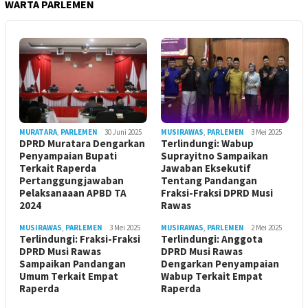
WARTA PARLEMEN
MURATARA
,
PARLEMEN
30 Juni 2025
MUSIRAWAS
,
PARLEMEN
3 Mei 2025
DPRD Muratara Dengarkan
Terlindungi: Wabup
Penyampaian Bupati
Suprayitno Sampaikan
Terkait Raperda
Jawaban Eksekutif
Pertanggungjawaban
Tentang Pandangan
Pelaksanaaan APBD TA
Fraksi-Fraksi DPRD Musi
2024
Rawas
MUSIRAWAS
,
PARLEMEN
3 Mei 2025
MUSIRAWAS
,
PARLEMEN
2 Mei 2025
Terlindungi: Fraksi-Fraksi
Terlindungi: Anggota
DPRD Musi Rawas
DPRD Musi Rawas
Sampaikan Pandangan
Dengarkan Penyampaian
Umum Terkait Empat
Wabup Terkait Empat
Raperda
Raperda