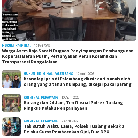
HUKUM
,
KRIMINAL
12 Mei 2026
Warga Asem Raja Soroti Dugaan Penyimpangan Pembangunan
Koperasi Merah Putih, Pertanyakan Peran Koramil dan
Transparansi Pengelolaan
HUKUM
,
KRIMINAL
,
PALEMBANG
10 April 2026
Kronologi pria di Palembang diusir dari rumah oleh
orang yang 2 tahun numpang, dikejar pakai parang
KRIMINAL
,
PERAWANG
10 April 2026
Kurang dari 24 Jam, Tim Opsnal Polsek Tualang
Ringkus Pelaku Penganiayaan
KRIMINAL
,
PERAWANG
2 April 2026
Tak Butuh Waktu Lama, Polsek Tualang Bekuk 2
Pelaku Curas Pembacokan Ojol, Dua DPO