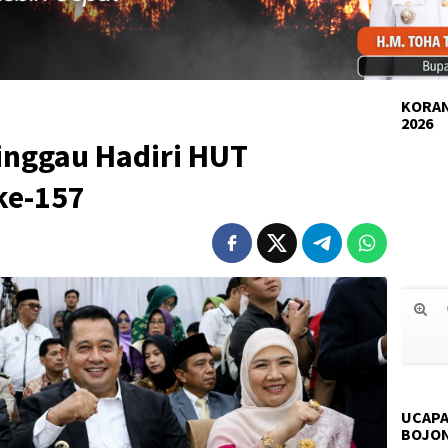
KORAN
2026
inggau Hadiri HUT
ke-157
UCAPA
BOJO