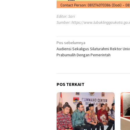
Editor: Sari
Sumber:
https://www.lubuklinggaukota.go.i
Navigasi
Pos sebelumnya
Audiensi Sekaligus Silaturahmi Rektor Univ
pos
Prabumulih Dengan Pemerintah
POS TERKAIT