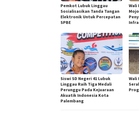
Pemkot Lubuk Linggau
Wali
Sosialisasikan Tanda Tangan
Mojo
Elektronik Untuk Percepatan
Peny
SPBE
Infr
Siswi SD Negeri 41 Lubuk
Wali
Linggau Raih Tiga Medali
Sera
Perunggu Pada Kejuaraan
Prog
Akuatik Indonesia Kota
Palembang