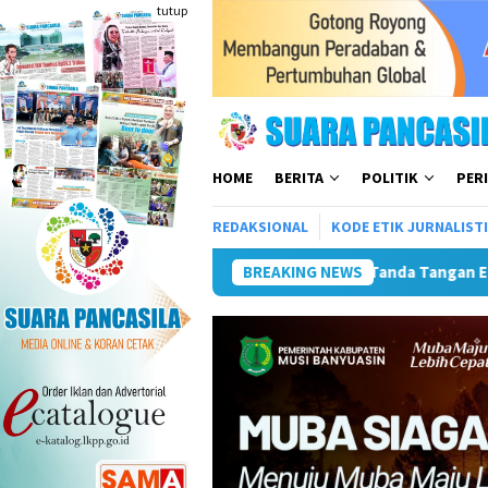
Loncat
tutup
ke
konten
HOME
BERITA
POLITIK
PER
REDAKSIONAL
KODE ETIK JURNALIST
tronik Untuk Percepatan SPBE
BREAKING NEWS
Dorong UMKM Naik Kelas, R