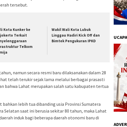
erah tersebut.
li Kota Kunker ke
Wakil Wali Kota Lubuk
jokerto Terkait
Linggau Hadiri Kick Off dan
UCAPA
nyelenggaraan
Bimtek Pengukuran IPKD
frastruktur Telkom
mija
tahun, namun secara resmi baru dilaksanakan dalam 28
hat telah terukir sejak lama melalui berbagai prasasti
an bahwa Lahat merupakan salah satu kabupaten tertua
 bahkan lebih tua dibanding usia Provinsi Sumatera
ra Selatan saat ini berusia sekitar 80 tahun, maka Lahat
 daerah induk bagi beberapa daerah otonomi baru di
ADVER