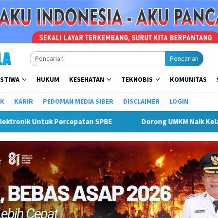
Pencarian
ISTIWA
HUKUM
KESEHATAN
TEKNOBIS
KOMUNITAS
IK
KARIR
PEDOMAN MEDIA SIBER
DISCLAIMER
LOGIN
atu Dewa Tekankan Pentingnya AI Di Era Digital
Pemkot 