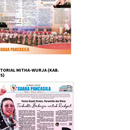
TORIAL MITHA-WURJA (KAB.
S)