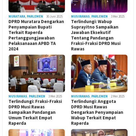
MURATARA
,
PARLEMEN
30 Juni 2025
MUSIRAWAS
,
PARLEMEN
3 Mei 2025
DPRD Muratara Dengarkan
Terlindungi: Wabup
Penyampaian Bupati
Suprayitno Sampaikan
Terkait Raperda
Jawaban Eksekutif
Pertanggungjawaban
Tentang Pandangan
Pelaksanaaan APBD TA
Fraksi-Fraksi DPRD Musi
2024
Rawas
MUSIRAWAS
,
PARLEMEN
3 Mei 2025
MUSIRAWAS
,
PARLEMEN
2 Mei 2025
Terlindungi: Fraksi-Fraksi
Terlindungi: Anggota
DPRD Musi Rawas
DPRD Musi Rawas
Sampaikan Pandangan
Dengarkan Penyampaian
Umum Terkait Empat
Wabup Terkait Empat
Raperda
Raperda