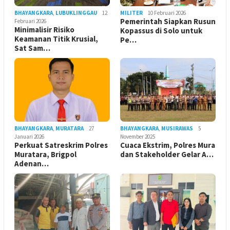
BHAYANGKARA
,
LUBUKLINGGAU
12
MILITER
10 Februari 2026
Pemerintah Siapkan Rusun
Februari 2026
Minimalisir Risiko
Kopassus di Solo untuk
Keamanan Titik Krusial,
Pe…
Sat Sam…
BHAYANGKARA
,
MURATARA
27
BHAYANGKARA
,
MUSIRAWAS
5
Januari 2026
November 2025
Perkuat Satreskrim Polres
Cuaca Ekstrim, Polres Mura
Muratara, Brigpol
dan Stakeholder Gelar A…
Adenan…