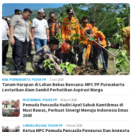
KAB. PURWAKARTA
,
POJOK PP
7 Juni 2026
Tanam Harapan di Lahan Bekas Bencana: MPC PP Purwakarta
Lestarikan Alam Sambil Perhatikan Aspirasi Warga
MUSIRAWAS
,
POJOK PP
29 April 2026
Pemuda Pancasila Hadiri Apel Sabuk Kamtibmas di
Musi Rawas, Perkuat Sinergi Menuju Indonesia Emas
2045
LUBUKLINGGAU
,
POJOK PP
5 Maret 2026
Ketua MPC Pemuda Pancasila Pengurus Dan Anggota