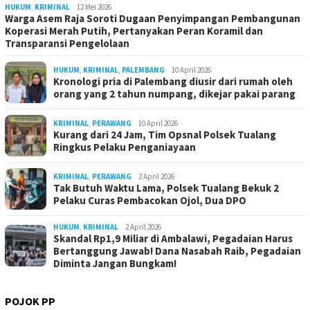
HUKUM
,
KRIMINAL
12 Mei 2026
Warga Asem Raja Soroti Dugaan Penyimpangan Pembangunan
Koperasi Merah Putih, Pertanyakan Peran Koramil dan
Transparansi Pengelolaan
HUKUM
,
KRIMINAL
,
PALEMBANG
10 April 2026
Kronologi pria di Palembang diusir dari rumah oleh
orang yang 2 tahun numpang, dikejar pakai parang
KRIMINAL
,
PERAWANG
10 April 2026
Kurang dari 24 Jam, Tim Opsnal Polsek Tualang
Ringkus Pelaku Penganiayaan
KRIMINAL
,
PERAWANG
2 April 2026
Tak Butuh Waktu Lama, Polsek Tualang Bekuk 2
Pelaku Curas Pembacokan Ojol, Dua DPO
HUKUM
,
KRIMINAL
2 April 2026
Skandal Rp1,9 Miliar di Ambalawi, Pegadaian Harus
Bertanggung Jawab! Dana Nasabah Raib, Pegadaian
Diminta Jangan Bungkam!
POJOK PP