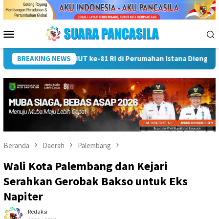
Loncat
ke
konten
Menu
Mobile
BREAKING NEWS
Wali Kota Lubuk Linggau Kukuhkan Pramuka Garuda dan 
Beranda
Daerah
Palembang
Wali Kota Palembang dan Kejari
Serahkan Gerobak Bakso untuk Eks
Napiter
Redaksi