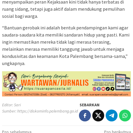
menyampaikan peran Kejaksaan kini tidak hanya terbatas di
ruang sidang, tetapi juga aktif dalam mendukung pemulihan
sosial bagi warga.
“Bantuan gerobak ini adalah bentuk pendampingan kami agar
saudara-saudara kita memiliki sandaran hidup yang pasti. Kami
ingin memastikan mereka tidak lagi merasa terasing,
melainkan merasa memiliki tanggung jawab untuk menjaga
kondusivitas dan keamanan Kota Palembang bersama-sama,”
ungkapnya.
Editor: Sari
SEBARKAN
Sumber:
https://diskominfo.palembang.go.id
Navigasi
Pos sebelumnya
Pos berikutnya