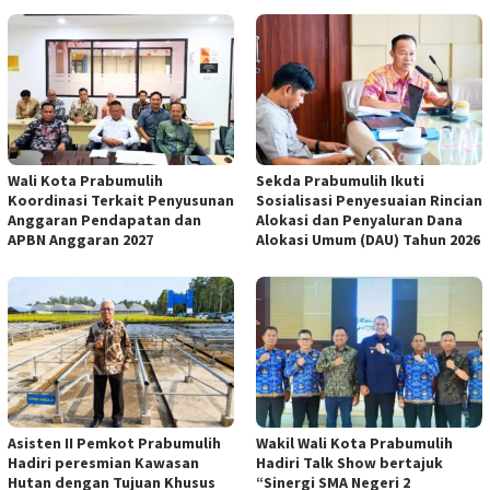
Wali Kota Prabumulih
Sekda Prabumulih Ikuti
Koordinasi Terkait Penyusunan
Sosialisasi Penyesuaian Rincian
Anggaran Pendapatan dan
Alokasi dan Penyaluran Dana
APBN Anggaran 2027
Alokasi Umum (DAU) Tahun 2026
Asisten II Pemkot Prabumulih
Wakil Wali Kota Prabumulih
Hadiri peresmian Kawasan
Hadiri Talk Show bertajuk
Hutan dengan Tujuan Khusus
“Sinergi SMA Negeri 2