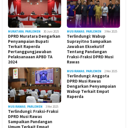
MURATARA
,
PARLEMEN
30 Juni 2025
MUSIRAWAS
,
PARLEMEN
3 Mei 2025
DPRD Muratara Dengarkan
Terlindungi: Wabup
Penyampaian Bupati
Suprayitno Sampaikan
Terkait Raperda
Jawaban Eksekutif
Pertanggungjawaban
Tentang Pandangan
Pelaksanaaan APBD TA
Fraksi-Fraksi DPRD Musi
2024
Rawas
MUSIRAWAS
,
PARLEMEN
2 Mei 2025
Terlindungi: Anggota
DPRD Musi Rawas
Dengarkan Penyampaian
Wabup Terkait Empat
Raperda
MUSIRAWAS
,
PARLEMEN
3 Mei 2025
Terlindungi: Fraksi-Fraksi
DPRD Musi Rawas
Sampaikan Pandangan
Umum Terkait Empat