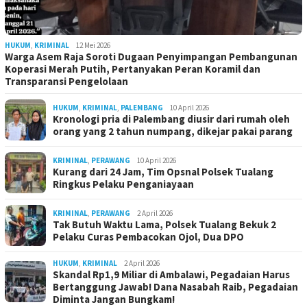
HUKUM
,
KRIMINAL
12 Mei 2026
Warga Asem Raja Soroti Dugaan Penyimpangan Pembangunan
Koperasi Merah Putih, Pertanyakan Peran Koramil dan
Transparansi Pengelolaan
HUKUM
,
KRIMINAL
,
PALEMBANG
10 April 2026
Kronologi pria di Palembang diusir dari rumah oleh
orang yang 2 tahun numpang, dikejar pakai parang
KRIMINAL
,
PERAWANG
10 April 2026
Kurang dari 24 Jam, Tim Opsnal Polsek Tualang
Ringkus Pelaku Penganiayaan
KRIMINAL
,
PERAWANG
2 April 2026
Tak Butuh Waktu Lama, Polsek Tualang Bekuk 2
Pelaku Curas Pembacokan Ojol, Dua DPO
HUKUM
,
KRIMINAL
2 April 2026
Skandal Rp1,9 Miliar di Ambalawi, Pegadaian Harus
Bertanggung Jawab! Dana Nasabah Raib, Pegadaian
Diminta Jangan Bungkam!