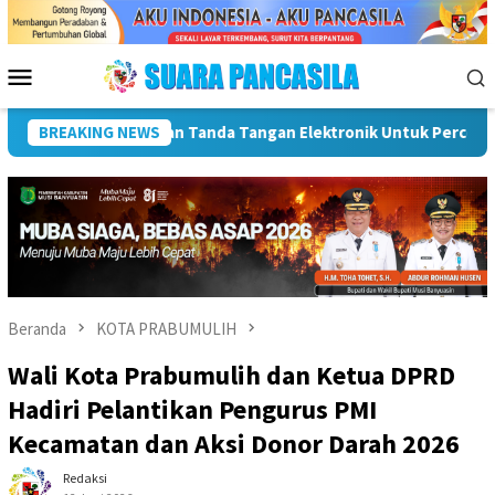
Loncat
ke
konten
Menu
Mobile
cepatan SPBE
BREAKING NEWS
Dorong UMKM Naik Kelas, Ratu Dewa Tekankan
Beranda
KOTA PRABUMULIH
Wali Kota Prabumulih dan Ketua DPRD
Hadiri Pelantikan Pengurus PMI
Kecamatan dan Aksi Donor Darah 2026
Redaksi