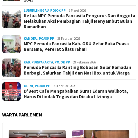
LUBUKLINGGAU
,
POJOK PP
5 Maret 2026
Ketua MPC Pemuda Pancasila Pengurus Dan Anggota
Melakukan Aksi Pembagian Takjil Menyambut Bulan
Ramadhan
KAB OKU
,
POJOK PP
28 Februari 2026
MPC Pemuda Pancasila Kab. OKU Gelar Buka Puasa
Bersama, Pererat Silaturahmi
KAB. PURWAKARTA
,
POJOK PP
28 Februari 2026
Pemuda Pancasila Ranting Bobosan Gelar Ramadan
Berbagi, Salurkan Takjil dan Nasi Box untuk Warga
OPINI
,
POJOK PP
23 Februari 2026
D’Best Cafe Mengabaikan Surat Edaran Walikota,
Harus Ditindak Tegas dan Dicabut Izinnya
WARTA PARLEMEN