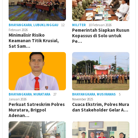
BHAYANGKARA
,
LUBUKLINGGAU
12
MILITER
10 Februari 2026
Pemerintah Siapkan Rusun
Februari 2026
Minimalisir Risiko
Kopassus di Solo untuk
Keamanan Titik Krusial,
Pe…
Sat Sam…
BHAYANGKARA
,
MURATARA
27
BHAYANGKARA
,
MUSIRAWAS
5
Januari 2026
November 2025
Perkuat Satreskrim Polres
Cuaca Ekstrim, Polres Mura
Muratara, Brigpol
dan Stakeholder Gelar A…
Adenan…