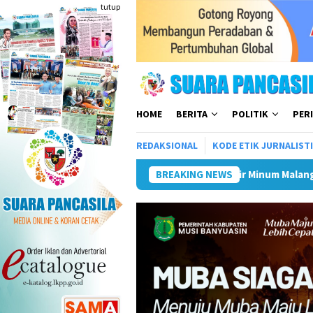
Loncat
tutup
ke
konten
HOME
BERITA
POLITIK
PER
REDAKSIONAL
KODE ETIK JURNALIST
Tiga BUMD Air Minum Malang Raya Bersatu, Siap Ceta
BREAKING NEWS