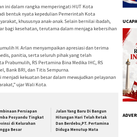
an ini dalam rangka memperingati HUT Kota
jadi bentuk nyata kepedulian Pemerintah Kota
rakat, khususnya anak-anak. Selain bernilai ibadah,
UCAPA
ar bagi kesehatan, terutama dalam menjaga kebersihan
mulih H. Arlan menyampaikan apresiasi dan terima
dis, panitia, serta seluruh pihak yang telah
ota Prabumulih, RS Pertamina Bina Medika IHC, RS
el, Bank BRI, dan Titis Sempurna.
i menjadi kekuatan besar dalam mewujudkan pelayanan
rakat,” ujar Wali Kota.
mbinaan Persiapan
Jalan Yang Baru Di Bangun
ADVER
mba Posyandu Tingkat
Hitungan Hari Telah Retak
ovinsi di Kelurahan
Dan Berdebu,PT. Pertamina
ngga Besar
Diduga Menutup Mata