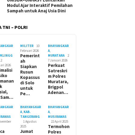
Modul Ajar Interaktif Pemilahan
Sampah untuk Anaj Usia Dini
 TNI – POLRI
YANGKAR
MILITER
10
BHAYANGKAR
Februari 2026
A
,
Pemerint
UKLINGG
MURATARA
2
12
ah
7 Januari 2026
Perkuat
ari 2026
Siapkan
imalisi
Satreskri
Rusun
siko
m Polres
Kopassus
amanan
Muratara,
di Solo
ik
Brigpol
untuk
sial,
Adenan…
Pe…
t Sam…
YANGKAR
BHAYANGKAR
BHAYANGKAR
A
,
KAB.
A
,
IRAWAS
TANGERANG
MUSIRAWAS
November
1 Agustus
22 April 2025
Termohon
2025
ca
Jumat
Polres