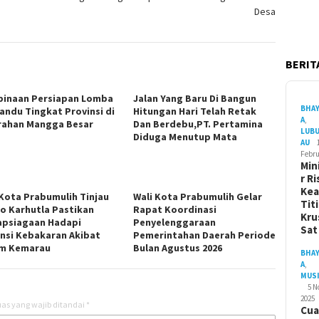
Desa
BERITA
inaan Persiapan Lomba
Jalan Yang Baru Di Bangun
BHA
andu Tingkat Provinsi di
Hitungan Hari Telah Retak
A
,
rahan Mangga Besar
Dan Berdebu,PT. Pertamina
LUB
Diduga Menutup Mata
AU
Febru
Min
r Ri
Ke
 Kota Prabumulih Tinjau
Wali Kota Prabumulih Gelar
Tit
o Karhutla Pastikan
Rapat Koordinasi
Kru
apsiagaan Hadapi
Penyelenggaraan
Sa
nsi Kebakaran Akibat
Pemerintahan Daerah Periode
m Kemarau
Bulan Agustus 2026
BHA
A
,
MUS
5 
2025
as yang wajib ditandai
*
Cua