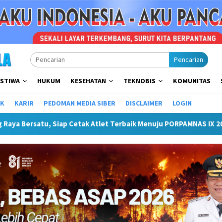
Pencarian
ISTIWA
HUKUM
KESEHATAN
TEKNOBIS
KOMUNITAS
IK
KARIR
PEDOMAN MEDIA SIBER
DISCLAIMER
LOGIN
k Atlet Terbaik Menuju PORPAMNAS IX 2026
Lomba Turname