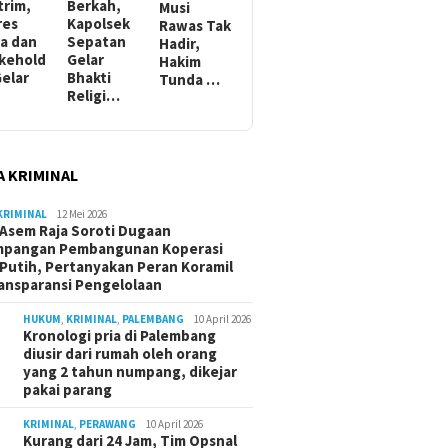
trim,
Berkah,
Musi
res
Kapolsek
Rawas Tak
a dan
Sepatan
Hadir,
kehold
Gelar
Hakim
Gelar
Bhakti
Tunda …
Religi…
A KRIMINAL
KRIMINAL
12 Mei 2026
Asem Raja Soroti Dugaan
mpangan Pembangunan Koperasi
Putih, Pertanyakan Peran Koramil
ansparansi Pengelolaan
HUKUM
,
KRIMINAL
,
PALEMBANG
10 April 2026
Kronologi pria di Palembang
diusir dari rumah oleh orang
yang 2 tahun numpang, dikejar
pakai parang
KRIMINAL
,
PERAWANG
10 April 2026
Kurang dari 24 Jam, Tim Opsnal