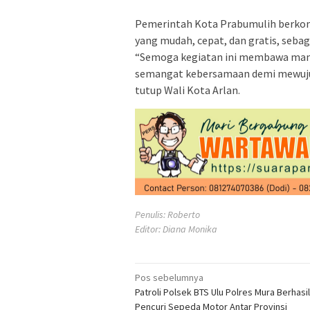
Pemerintah Kota Prabumulih berko
yang mudah, cepat, dan gratis, seba
“Semoga kegiatan ini membawa manfa
semangat kebersamaan demi mewujud
tutup Wali Kota Arlan.
Penulis: Roberto
Editor: Diana Monika
Navigasi
Pos sebelumnya
Patroli Polsek BTS Ulu Polres Mura Berhasi
pos
Pencuri Sepeda Motor Antar Provinsi