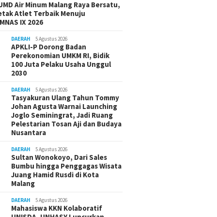
UMD Air Minum Malang Raya Bersatu,
etak Atlet Terbaik Menuju
MNAS IX 2026
DAERAH
5 Agustus 2026
APKLI-P Dorong Badan
Perekonomian UMKM RI, Bidik
100 Juta Pelaku Usaha Unggul
2030
DAERAH
5 Agustus 2026
Tasyakuran Ulang Tahun Tommy
Johan Agusta Warnai Launching
Joglo Seminingrat, Jadi Ruang
Pelestarian Tosan Aji dan Budaya
Nusantara
DAERAH
5 Agustus 2026
Sultan Wonokoyo, Dari Sales
Bumbu hingga Penggagas Wisata
Juang Hamid Rusdi di Kota
Malang
DAERAH
5 Agustus 2026
Mahasiswa KKN Kolaboratif
UNISDA–UNHASY Luncurkan