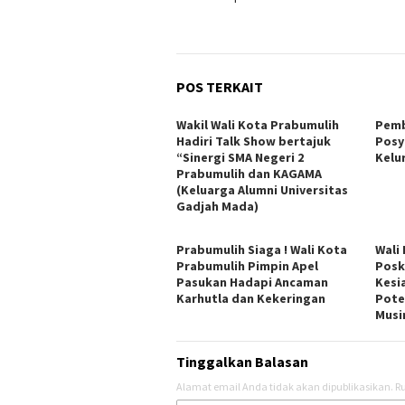
POS TERKAIT
Wakil Wali Kota Prabumulih
Pemb
Hadiri Talk Show bertajuk
Posy
“Sinergi SMA Negeri 2
Kelu
Prabumulih dan KAGAMA
(Keluarga Alumni Universitas
Gadjah Mada)
Prabumulih Siaga ! Wali Kota
Wali
Prabumulih Pimpin Apel
Posk
Pasukan Hadapi Ancaman
Kesi
Karhutla dan Kekeringan
Pote
Musi
Tinggalkan Balasan
Alamat email Anda tidak akan dipublikasikan.
Ru