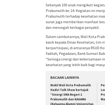
Sebanyak 100 anak mengikuti kegiat
Prabumulih ke-24. Kegiatan ini men
Prabumulih terhadap kesehatan masya
sunat juga memberikan manfaat bes
dan mencegah berbagai penyakit.
Dalam sambutannya, Wali Kota Prabu
kasih kepada Dinas Kesehatan, tim me
berpartisipasi, di antaranya RSUD K
Fadilah, Pegadaian, Bank Sumsel Bab
“Semoga sinergi dan kebersamaan in
kesehatan yang lebih baik bagi masya
BACAAN LAINNYA
Wakil Wali Kota Prabumulih
Pe
Hadiri Talk Show bertajuk
Lo
“Sinergi SMA Negeri 2
Pr
Prabumulih dan KAGAMA
Ma
(Keluarga Alumni Universitas