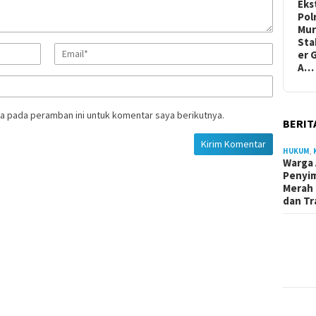
Eks
Pol
Mur
Sta
er 
A…
a pada peramban ini untuk komentar saya berikutnya.
BERIT
HUKUM
,
Warga 
Penyi
Merah 
dan Tr