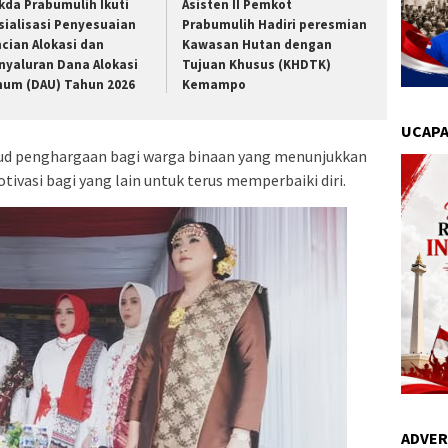
kda Prabumulih Ikuti
Asisten II Pemkot
sialisasi Penyesuaian
Prabumulih Hadiri peresmian
ncian Alokasi dan
Kawasan Hutan dengan
nyaluran Dana Alokasi
Tujuan Khusus (KHDTK)
um (DAU) Tahun 2026
Kemampo
UCAPA
ujud penghargaan bagi warga binaan yang menunjukkan
tivasi bagi yang lain untuk terus memperbaiki diri.
ADVER