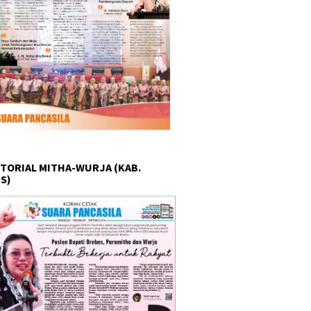
TORIAL MITHA-WURJA (KAB.
S)