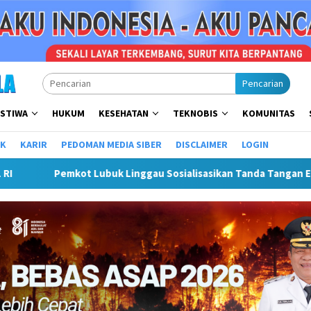
Pencarian
ISTIWA
HUKUM
KESEHATAN
TEKNOBIS
KOMUNITAS
IK
KARIR
PEDOMAN MEDIA SIBER
DISCLAIMER
LOGIN
anda Tangan Elektronik Untuk Percepatan SPBE
Dorong U