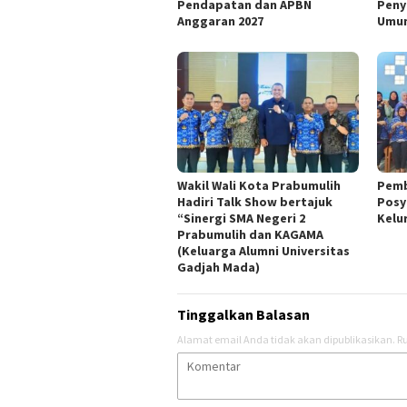
Pendapatan dan APBN
Peny
Anggaran 2027
Umum
Wakil Wali Kota Prabumulih
Pemb
Hadiri Talk Show bertajuk
Posy
“Sinergi SMA Negeri 2
Kelu
Prabumulih dan KAGAMA
(Keluarga Alumni Universitas
Gadjah Mada)
Tinggalkan Balasan
Alamat email Anda tidak akan dipublikasikan.
Ru