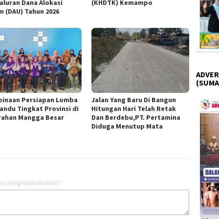
aluran Dana Alokasi
(KHDTK) Kemampo
 (DAU) Tahun 2026
ADVER
(SUMA
inaan Persiapan Lomba
Jalan Yang Baru Di Bangun
andu Tingkat Provinsi di
Hitungan Hari Telah Retak
rahan Mangga Besar
Dan Berdebu,PT. Pertamina
Diduga Menutup Mata
as yang wajib ditandai
*