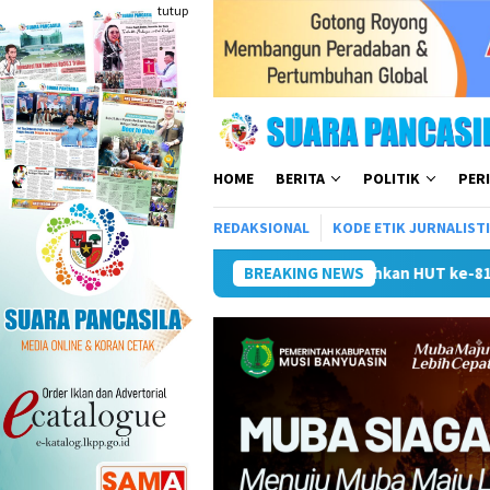
Loncat
tutup
ke
konten
HOME
BERITA
POLITIK
PER
REDAKSIONAL
KODE ETIK JURNALIST
kan HUT ke-81 RI
Pemkot Lubuk Linggau Sosialisasikan T
BREAKING NEWS