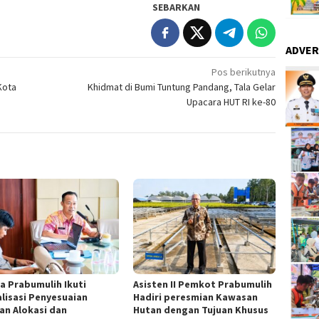
SEBARKAN
ADVER
Pos berikutnya
Kota
Khidmat di Bumi Tuntung Pandang, Tala Gelar
Upacara HUT RI ke-80
a Prabumulih Ikuti
Asisten II Pemkot Prabumulih
alisasi Penyesuaian
Hadiri peresmian Kawasan
ian Alokasi dan
Hutan dengan Tujuan Khusus