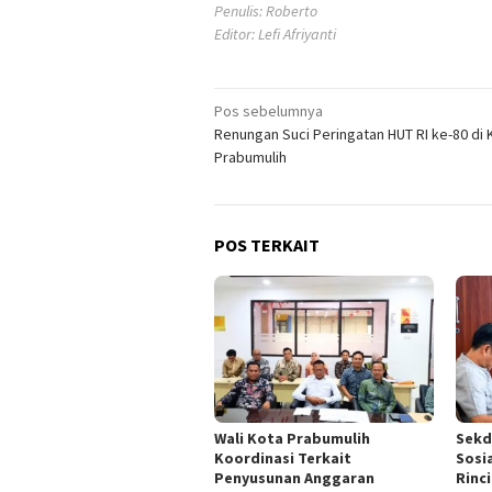
Penulis: Roberto
Editor: Lefi Afriyanti
Navigasi
Pos sebelumnya
Renungan Suci Peringatan HUT RI ke-80 di 
pos
Prabumulih
POS TERKAIT
Wali Kota Prabumulih
Sekd
Koordinasi Terkait
Sosi
Penyusunan Anggaran
Rinc