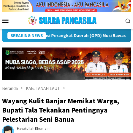
Loncat
ke
konten
Menu
Mobile
uncak Peringatan IPeKB Ke-19, Plt Bupati Rejang Lebong: Pen
BREAKING NEWS
Beranda
KAB. TANAH LAUT
Wayang Kulit Banjar Memikat Warga,
Bupati Tala Tekankan Pentingnya
Pelestarian Seni Banua
Hayatullah Khumaini