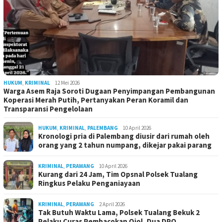
HUKUM
,
KRIMINAL
12 Mei 2026
Warga Asem Raja Soroti Dugaan Penyimpangan Pembangunan
Koperasi Merah Putih, Pertanyakan Peran Koramil dan
Transparansi Pengelolaan
HUKUM
,
KRIMINAL
,
PALEMBANG
10 April 2026
Kronologi pria di Palembang diusir dari rumah oleh
orang yang 2 tahun numpang, dikejar pakai parang
KRIMINAL
,
PERAWANG
10 April 2026
Kurang dari 24 Jam, Tim Opsnal Polsek Tualang
Ringkus Pelaku Penganiayaan
KRIMINAL
,
PERAWANG
2 April 2026
Tak Butuh Waktu Lama, Polsek Tualang Bekuk 2
Pelaku Curas Pembacokan Ojol, Dua DPO