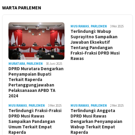
WARTA PARLEMEN
MUSIRAWAS
,
PARLEMEN
3 Mei 2025
Terlindungi: Wabup
Suprayitno Sampaikan
Jawaban Eksekutif
Tentang Pandangan
Fraksi-Fraksi DPRD Musi
Rawas
MURATARA
,
PARLEMEN
30 Juni 2025
DPRD Muratara Dengarkan
Penyampaian Bupati
Terkait Raperda
Pertanggungjawaban
Pelaksanaaan APBD TA
2024
MUSIRAWAS
,
PARLEMEN
3 Mei 2025
MUSIRAWAS
,
PARLEMEN
2 Mei 2025
Terlindungi: Fraksi-Fraksi
Terlindungi: Anggota
DPRD Musi Rawas
DPRD Musi Rawas
Sampaikan Pandangan
Dengarkan Penyampaian
Umum Terkait Empat
Wabup Terkait Empat
Raperda
Raperda