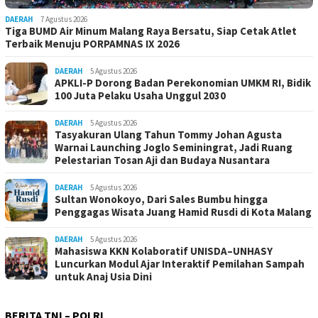
DAERAH
7 Agustus 2026
Tiga BUMD Air Minum Malang Raya Bersatu, Siap Cetak Atlet
Terbaik Menuju PORPAMNAS IX 2026
DAERAH
5 Agustus 2026
APKLI-P Dorong Badan Perekonomian UMKM RI, Bidik
100 Juta Pelaku Usaha Unggul 2030
DAERAH
5 Agustus 2026
Tasyakuran Ulang Tahun Tommy Johan Agusta
Warnai Launching Joglo Seminingrat, Jadi Ruang
Pelestarian Tosan Aji dan Budaya Nusantara
DAERAH
5 Agustus 2026
Sultan Wonokoyo, Dari Sales Bumbu hingga
Penggagas Wisata Juang Hamid Rusdi di Kota Malang
DAERAH
5 Agustus 2026
Mahasiswa KKN Kolaboratif UNISDA–UNHASY
Luncurkan Modul Ajar Interaktif Pemilahan Sampah
untuk Anaj Usia Dini
BERITA TNI – POLRI