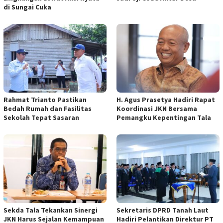
di Sungai Cuka
Rahmat Trianto Pastikan
H. Agus Prasetya Hadiri Rapat
Bedah Rumah dan Fasilitas
Koordinasi JKN Bersama
Sekolah Tepat Sasaran
Pemangku Kepentingan Tala
Sekda Tala Tekankan Sinergi
Sekretaris DPRD Tanah Laut
JKN Harus Sejalan Kemampuan
Hadiri Pelantikan Direktur PT