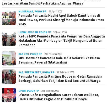
Lestarikan Alam Sambil Perhatikan Aspirasi Warga
MUSIRAWAS
,
POJOK PP
29 April 2026
Pemuda Pancasila Hadiri Apel Sabuk Kamtibmas di
Musi Rawas, Perkuat Sinergi Menuju Indonesia Emas
2045
LUBUKLINGGAU
,
POJOK PP
5 Maret 2026
Ketua MPC Pemuda Pancasila Pengurus Dan Anggota
Melakukan Aksi Pembagian Takjil Menyambut Bulan
Ramadhan
KAB OKU
,
POJOK PP
28 Februari 2026
MPC Pemuda Pancasila Kab. OKU Gelar Buka Puasa
Bersama, Pererat Silaturahmi
KAB. PURWAKARTA
,
POJOK PP
28 Februari 2026
Pemuda Pancasila Ranting Bobosan Gelar Ramadan
Berbagi, Salurkan Takjil dan Nasi Box untuk Warga
OPINI
,
POJOK PP
23 Februari 2026
D’Best Cafe Mengabaikan Surat Edaran Walikota,
Harus Ditindak Tegas dan Dicabut Izinnya