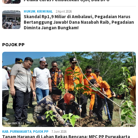
HUKUM
,
KRIMINAL
2 April 2026
Skandal Rp1,9 Miliar di Ambalawi, Pegadaian Harus
Bertanggung Jawab! Dana Nasabah Raib, Pegadaian
Diminta Jangan Bungkam!
POJOK PP
KAB. PURWAKARTA
,
POJOK PP
7 Juni 2026
Tanam Harapan di Lahan Bekas Bencana: MPC PP Purwakarta