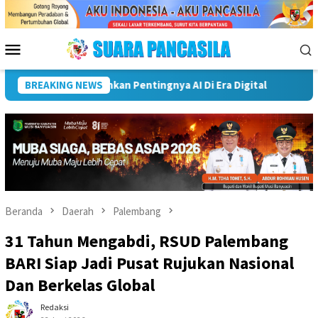
Loncat
ke
konten
Menu
Mobile
 Palembang Perkuat Program Adiwiyata, Cetak Generasi Peduli 
BREAKING NEWS
Beranda
Daerah
Palembang
31 Tahun Mengabdi, RSUD Palembang
BARI Siap Jadi Pusat Rujukan Nasional
Dan Berkelas Global
Redaksi