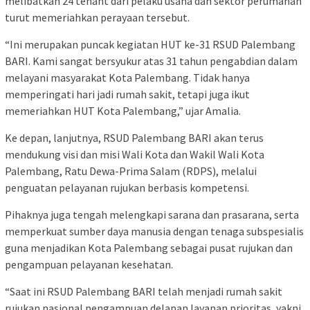
melibatkan 24 tenant dari pelaku usaha dan sektor perumahan
turut memeriahkan perayaan tersebut.
“Ini merupakan puncak kegiatan HUT ke-31 RSUD Palembang
BARI. Kami sangat bersyukur atas 31 tahun pengabdian dalam
melayani masyarakat Kota Palembang. Tidak hanya
memperingati hari jadi rumah sakit, tetapi juga ikut
memeriahkan HUT Kota Palembang,” ujar Amalia.
Ke depan, lanjutnya, RSUD Palembang BARI akan terus
mendukung visi dan misi Wali Kota dan Wakil Wali Kota
Palembang, Ratu Dewa-Prima Salam (RDPS), melalui
penguatan pelayanan rujukan berbasis kompetensi.
Pihaknya juga tengah melengkapi sarana dan prasarana, serta
memperkuat sumber daya manusia dengan tenaga subspesialis
guna menjadikan Kota Palembang sebagai pusat rujukan dan
pengampuan pelayanan kesehatan.
“Saat ini RSUD Palembang BARI telah menjadi rumah sakit
rujukan nasional pengampuan delapan layanan prioritas, yakni