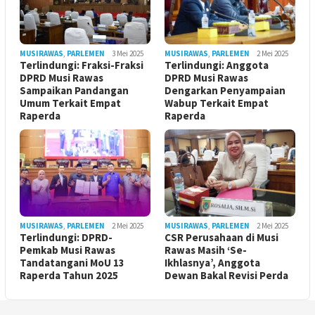
MUSIRAWAS
,
PARLEMEN
3 Mei 2025
MUSIRAWAS
,
PARLEMEN
2 Mei 2025
Terlindungi: Fraksi-Fraksi
Terlindungi: Anggota
DPRD Musi Rawas
DPRD Musi Rawas
Sampaikan Pandangan
Dengarkan Penyampaian
Umum Terkait Empat
Wabup Terkait Empat
Raperda
Raperda
MUSIRAWAS
,
PARLEMEN
2 Mei 2025
MUSIRAWAS
,
PARLEMEN
2 Mei 2025
Terlindungi: DPRD-
CSR Perusahaan di Musi
Pemkab Musi Rawas
Rawas Masih ‘Se-
Tandatangani MoU 13
Ikhlasnya’, Anggota
Raperda Tahun 2025
Dewan Bakal Revisi Perda ‎