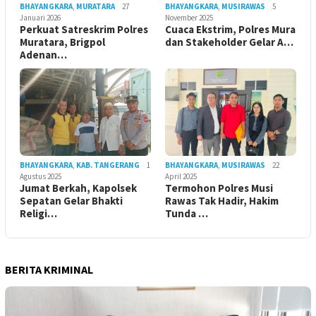
BHAYANGKARA
,
MURATARA
27
BHAYANGKARA
,
MUSIRAWAS
5
Januari 2026
November 2025
Perkuat Satreskrim Polres
Cuaca Ekstrim, Polres Mura
Muratara, Brigpol
dan Stakeholder Gelar A…
Adenan…
BHAYANGKARA
,
KAB. TANGERANG
1
BHAYANGKARA
,
MUSIRAWAS
22
Agustus 2025
April 2025
Jumat Berkah, Kapolsek
Termohon Polres Musi
Sepatan Gelar Bhakti
Rawas Tak Hadir, Hakim
Religi…
Tunda …
BERITA KRIMINAL