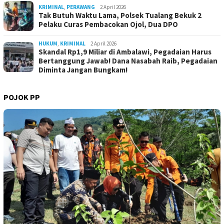
KRIMINAL
,
PERAWANG
2 April 2026
Tak Butuh Waktu Lama, Polsek Tualang Bekuk 2
Pelaku Curas Pembacokan Ojol, Dua DPO
HUKUM
,
KRIMINAL
2 April 2026
Skandal Rp1,9 Miliar di Ambalawi, Pegadaian Harus
Bertanggung Jawab! Dana Nasabah Raib, Pegadaian
Diminta Jangan Bungkam!
POJOK PP