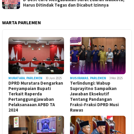
Harus Ditindak Tegas dan Dicabut Izinnya
WARTA PARLEMEN
MURATARA
,
PARLEMEN
30 Juni 2025
MUSIRAWAS
,
PARLEMEN
3 Mei 2025
DPRD Muratara Dengarkan
Terlindungi: Wabup
Penyampaian Bupati
Suprayitno Sampaikan
Terkait Raperda
Jawaban Eksekutif
Pertanggungjawaban
Tentang Pandangan
Pelaksanaaan APBD TA
Fraksi-Fraksi DPRD Musi
2024
Rawas