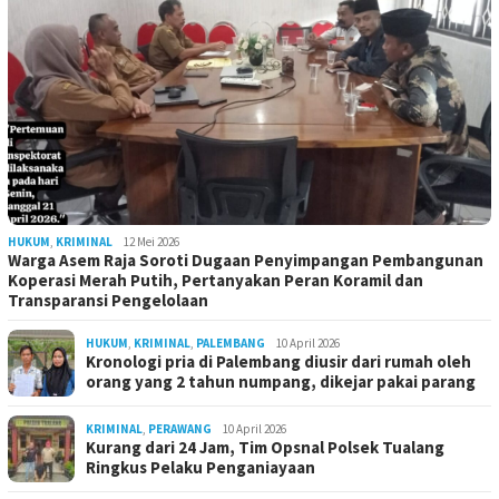
HUKUM
,
KRIMINAL
12 Mei 2026
Warga Asem Raja Soroti Dugaan Penyimpangan Pembangunan
Koperasi Merah Putih, Pertanyakan Peran Koramil dan
Transparansi Pengelolaan
HUKUM
,
KRIMINAL
,
PALEMBANG
10 April 2026
Kronologi pria di Palembang diusir dari rumah oleh
orang yang 2 tahun numpang, dikejar pakai parang
KRIMINAL
,
PERAWANG
10 April 2026
Kurang dari 24 Jam, Tim Opsnal Polsek Tualang
Ringkus Pelaku Penganiayaan