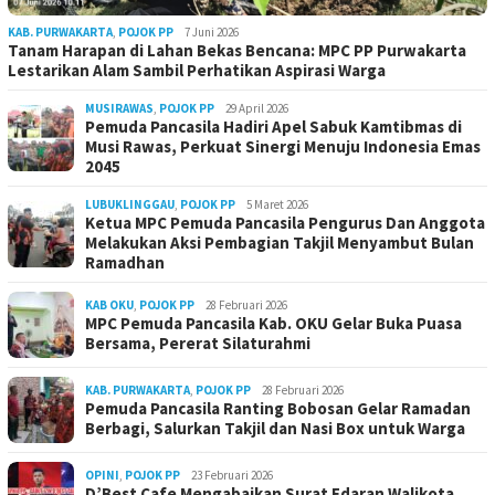
KAB. PURWAKARTA
,
POJOK PP
7 Juni 2026
Tanam Harapan di Lahan Bekas Bencana: MPC PP Purwakarta
Lestarikan Alam Sambil Perhatikan Aspirasi Warga
MUSIRAWAS
,
POJOK PP
29 April 2026
Pemuda Pancasila Hadiri Apel Sabuk Kamtibmas di
Musi Rawas, Perkuat Sinergi Menuju Indonesia Emas
2045
LUBUKLINGGAU
,
POJOK PP
5 Maret 2026
Ketua MPC Pemuda Pancasila Pengurus Dan Anggota
Melakukan Aksi Pembagian Takjil Menyambut Bulan
Ramadhan
KAB OKU
,
POJOK PP
28 Februari 2026
MPC Pemuda Pancasila Kab. OKU Gelar Buka Puasa
Bersama, Pererat Silaturahmi
KAB. PURWAKARTA
,
POJOK PP
28 Februari 2026
Pemuda Pancasila Ranting Bobosan Gelar Ramadan
Berbagi, Salurkan Takjil dan Nasi Box untuk Warga
OPINI
,
POJOK PP
23 Februari 2026
D’Best Cafe Mengabaikan Surat Edaran Walikota,