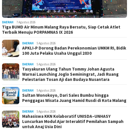
DAERAH
7 Agustus 2026
Tiga BUMD Air Minum Malang Raya Bersatu, Siap Cetak Atlet
Terbaik Menuju PORPAMNAS IX 2026
DAERAH
5 Agustus 2026
APKLI-P Dorong Badan Perekonomian UMKM RI, Bidik
100 Juta Pelaku Usaha Unggul 2030
DAERAH
5 Agustus 2026
Tasyakuran Ulang Tahun Tommy Johan Agusta
Warnai Launching Joglo Seminingrat, Jadi Ruang
Pelestarian Tosan Aji dan Budaya Nusantara
DAERAH
5 Agustus 2026
Sultan Wonokoyo, Dari Sales Bumbu hingga
Penggagas Wisata Juang Hamid Rusdi di Kota Malang
DAERAH
5 Agustus 2026
Mahasiswa KKN Kolaboratif UNISDA–UNHASY
Luncurkan Modul Ajar Interaktif Pemilahan Sampah
untuk Anaj Usia Dini