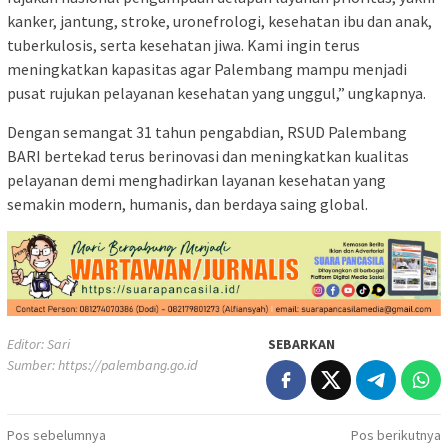
kanker, jantung, stroke, uronefrologi, kesehatan ibu dan anak,
tuberkulosis, serta kesehatan jiwa. Kami ingin terus
meningkatkan kapasitas agar Palembang mampu menjadi
pusat rujukan pelayanan kesehatan yang unggul,” ungkapnya.
Dengan semangat 31 tahun pengabdian, RSUD Palembang
BARI bertekad terus berinovasi dan meningkatkan kualitas
pelayanan demi menghadirkan layanan kesehatan yang
semakin modern, humanis, dan berdaya saing global.
Editor: Sari
SEBARKAN
Sumber:
https://palembang.go.id
Navigasi
Pos sebelumnya
Pos berikutnya