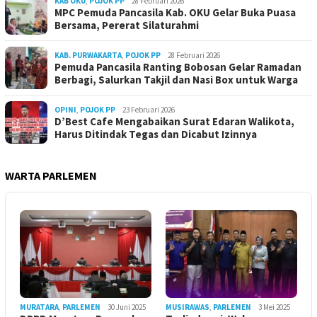
KAB OKU
,
POJOK PP
28 Februari 2026
MPC Pemuda Pancasila Kab. OKU Gelar Buka Puasa
Bersama, Pererat Silaturahmi
KAB. PURWAKARTA
,
POJOK PP
28 Februari 2026
Pemuda Pancasila Ranting Bobosan Gelar Ramadan
Berbagi, Salurkan Takjil dan Nasi Box untuk Warga
OPINI
,
POJOK PP
23 Februari 2026
D’Best Cafe Mengabaikan Surat Edaran Walikota,
Harus Ditindak Tegas dan Dicabut Izinnya
WARTA PARLEMEN
MURATARA
,
PARLEMEN
30 Juni 2025
MUSIRAWAS
,
PARLEMEN
3 Mei 2025