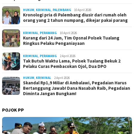
HUKUM
,
KRIMINAL
,
PALEMBANG
10 April 2026
Kronologi pria di Palembang diusir dari rumah oleh
orang yang 2 tahun numpang, dikejar pakai parang
KRIMINAL
,
PERAWANG
10 April 2026
Kurang dari 24 Jam, Tim Opsnal Polsek Tualang
Ringkus Pelaku Penganiayaan
KRIMINAL
,
PERAWANG
2 April 2026
Tak Butuh Waktu Lama, Polsek Tualang Bekuk 2
Pelaku Curas Pembacokan Ojol, Dua DPO
HUKUM
,
KRIMINAL
2 April 2026
Skandal Rp1,9 Miliar di Ambalawi, Pegadaian Harus
Bertanggung Jawab! Dana Nasabah Raib, Pegadaian
Diminta Jangan Bungkam!
POJOK PP