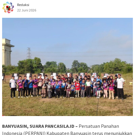
Redaksi
22 Juni 2026
BANYUASIN, SUARA PANCASILA.ID –
Persatuan Panahan
Indonesia (PERPANI) Kabupaten Banyuasin terus menunjukkan