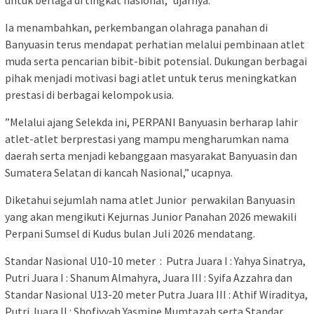
untuk berlaga di tingkat nasional,” ujarnya.
‎Ia menambahkan, perkembangan olahraga panahan di
Banyuasin terus mendapat perhatian melalui pembinaan atlet
muda serta pencarian bibit-bibit potensial. Dukungan berbagai
pihak menjadi motivasi bagi atlet untuk terus meningkatkan
prestasi di berbagai kelompok usia.
‎”Melalui ajang Selekda ini, PERPANI Banyuasin berharap lahir
atlet-atlet berprestasi yang mampu mengharumkan nama
daerah serta menjadi kebanggaan masyarakat Banyuasin dan
Sumatera Selatan di kancah Nasional,” ucapnya.
‎Diketahui sejumlah nama atlet Junior perwakilan Banyuasin
yang akan mengikuti Kejurnas Junior Panahan 2026 mewakili
Perpani Sumsel di Kudus bulan Juli 2026 mendatang.
Standar Nasional U10-10 meter : Putra Juara I : Yahya Sinatrya,
Putri Juara I : Shanum Almahyra, Juara III : Syifa Azzahra dan
Standar Nasional U13-20 meter ‎Putra ‎Juara III : Athif Wiraditya,
Putri ‎Juara II : Shofiyyah Yasmine Mumtazah serta Standar