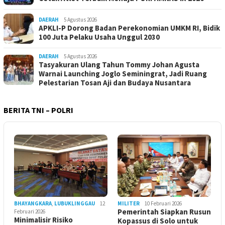
DAERAH
5 Agustus 2026
APKLI-P Dorong Badan Perekonomian UMKM RI, Bidik
100 Juta Pelaku Usaha Unggul 2030
DAERAH
5 Agustus 2026
Tasyakuran Ulang Tahun Tommy Johan Agusta
Warnai Launching Joglo Seminingrat, Jadi Ruang
Pelestarian Tosan Aji dan Budaya Nusantara
BERITA TNI – POLRI
BHAYANGKARA
,
LUBUKLINGGAU
12
MILITER
10 Februari 2026
Pemerintah Siapkan Rusun
Februari 2026
Minimalisir Risiko
Kopassus di Solo untuk