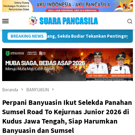
Loncat
ke
konten
Menu
Mobile
ktur Kebudayaan
BREAKING NEWS
Wakil Wali Kota Lepas Lomba Gerak Jala
Beranda
BANYUASIN
Perpani Banyuasin Ikut Selekda Panahan
Sumsel Road To Kejurnas Junior 2026 di
Kudus Jawa Tengah, Siap Harumkan
Banyuasin dan Sumsel‎