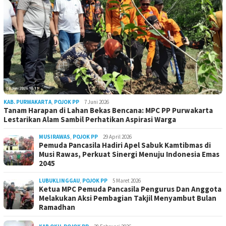
KAB. PURWAKARTA
,
POJOK PP
7 Juni 2026
Tanam Harapan di Lahan Bekas Bencana: MPC PP Purwakarta
Lestarikan Alam Sambil Perhatikan Aspirasi Warga
MUSIRAWAS
,
POJOK PP
29 April 2026
Pemuda Pancasila Hadiri Apel Sabuk Kamtibmas di
Musi Rawas, Perkuat Sinergi Menuju Indonesia Emas
2045
LUBUKLINGGAU
,
POJOK PP
5 Maret 2026
Ketua MPC Pemuda Pancasila Pengurus Dan Anggota
Melakukan Aksi Pembagian Takjil Menyambut Bulan
Ramadhan