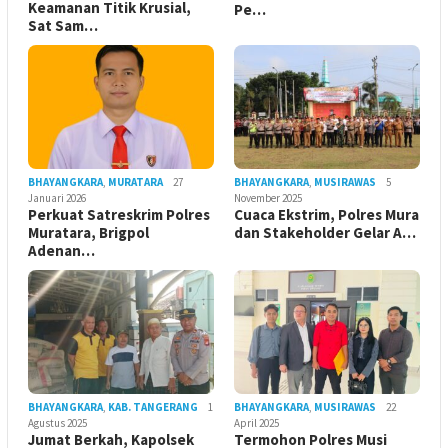
Keamanan Titik Krusial,
Pe…
Sat Sam…
BHAYANGKARA
,
MURATARA
27
BHAYANGKARA
,
MUSIRAWAS
5
Januari 2026
November 2025
Perkuat Satreskrim Polres
Cuaca Ekstrim, Polres Mura
Muratara, Brigpol
dan Stakeholder Gelar A…
Adenan…
BHAYANGKARA
,
KAB. TANGERANG
1
BHAYANGKARA
,
MUSIRAWAS
22
Agustus 2025
April 2025
Jumat Berkah, Kapolsek
Termohon Polres Musi