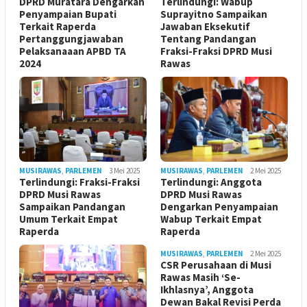
DPRD Muratara Dengarkan
Terlindungi: Wabup
Penyampaian Bupati
Suprayitno Sampaikan
Terkait Raperda
Jawaban Eksekutif
Pertanggungjawaban
Tentang Pandangan
Pelaksanaaan APBD TA
Fraksi-Fraksi DPRD Musi
2024
Rawas
MUSIRAWAS
,
PARLEMEN
3 Mei 2025
MUSIRAWAS
,
PARLEMEN
2 Mei 2025
Terlindungi: Fraksi-Fraksi
Terlindungi: Anggota
DPRD Musi Rawas
DPRD Musi Rawas
Sampaikan Pandangan
Dengarkan Penyampaian
Umum Terkait Empat
Wabup Terkait Empat
Raperda
Raperda
MUSIRAWAS
,
PARLEMEN
2 Mei 2025
CSR Perusahaan di Musi
Rawas Masih ‘Se-
Ikhlasnya’, Anggota
Dewan Bakal Revisi Perda ‎