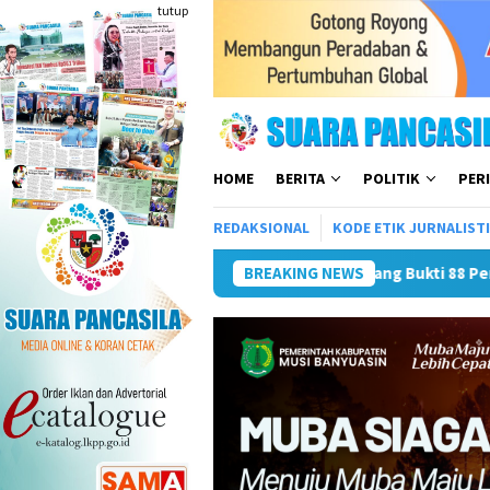
Loncat
tutup
ke
konten
HOME
BERITA
POLITIK
PER
REDAKSIONAL
KODE ETIK JURNALIST
8 Perkara Di Kejari Rejang Lebong
BREAKING NEWS
Plt Bupati Dan Ketua 