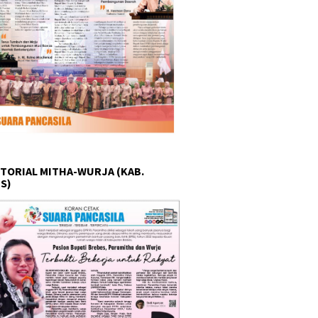
TORIAL MITHA-WURJA (KAB.
S)