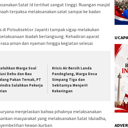
anakan Salat Id terlihat sangat tinggi. Ruangan masjid
maah terpaksa melaksanakan salat sampai ke badan
s di Polsubsektor Jayanti tampak sigap melakukan
elaksanaan ibadah berlangsung. Kehadiran aparat
UCAPA
asa aman dan nyaman hingga kegiatan selesai.
keluhkan Warga Soal
Krisis Air Bersih Landa
lusi Debu dan Bau
Pandeglang, Warga Desa
dang Pakan Ternak, PT
Simpang Tiga dan
rindra Salahkan Pekerja
Sekitarnya Menjerit
rian
Kekeringan
g Suryana menjelaskan bahwa pihaknya melaksanakan
ankan masyarakat yang melaksanakan Salat Iduladha,
nyembelihan hewan kurban.
ADVER