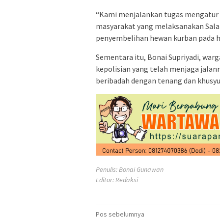
“Kami menjalankan tugas mengatur 
masyarakat yang melaksanakan Salat
penyembelihan hewan kurban pada hari
Sementara itu, Bonai Supriyadi, wa
kepolisian yang telah menjaga jalan
beribadah dengan tenang dan khusyu
Penulis: Bonai Gunawan
Editor: Redaksi
Navigasi
Pos sebelumnya