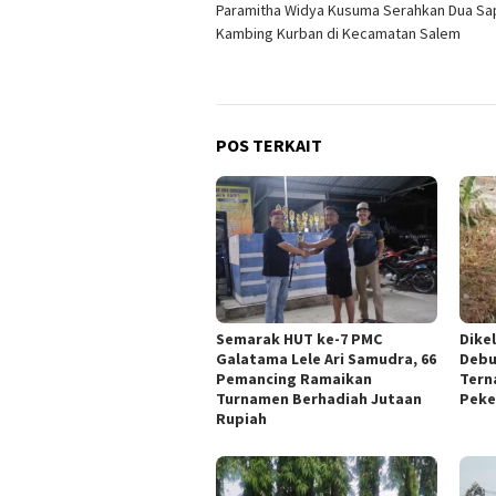
Paramitha Widya Kusuma Serahkan Dua Sap
pos
Kambing Kurban di Kecamatan Salem
POS TERKAIT
Semarak HUT ke-7 PMC
Dike
Galatama Lele Ari Samudra, 66
Debu
Pemancing Ramaikan
Tern
Turnamen Berhadiah Jutaan
Peke
Rupiah