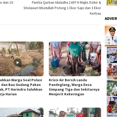
i dan 10
Panitia Qurban Iduladha 1447 H Majlis Dzikir &
Sholawat Hibatullah Potong 1 Ekor Sapi dan 3 Ekor
Kerbau
ADVER
luhkan Warga Soal Polusi
Krisis Air Bersih Landa
 dan Bau Gudang Pakan
Pandeglang, Warga Desa
ak, PT Harindra Salahkan
Simpang Tiga dan Sekitarnya
rja Harian
Menjerit Kekeringan