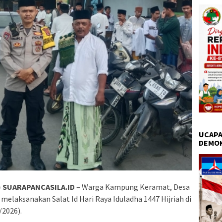
UCAPA
DEMO
 SUARAPANCASILA.ID
– Warga Kampung Keramat, Desa
elaksanakan Salat Id Hari Raya Iduladha 1447 Hijriah di
/2026).