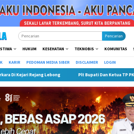
Pencarian
ISTIWA
HUKUM
KESEHATAN
TEKNOBIS
KOMUNITAS
IK
KARIR
PEDOMAN MEDIA SIBER
DISCLAIMER
LOGIN
TP PKK Terima Kunjungan Ayesha Rania, Pelajar SMPN 1 Rejang 