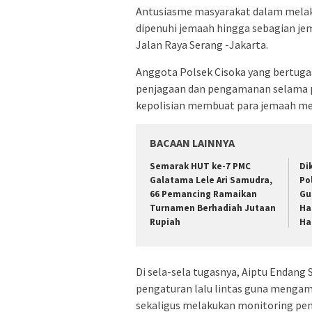
Antusiasme masyarakat dalam melaks
dipenuhi jemaah hingga sebagian je
Jalan Raya Serang -Jakarta.
Anggota Polsek Cisoka yang bertuga
penjagaan dan pengamanan selama p
kepolisian membuat para jemaah mer
BACAAN LAINNYA
Semarak HUT ke-7 PMC
Di
Galatama Lele Ari Samudra,
Po
66 Pemancing Ramaikan
Gu
Turnamen Berhadiah Jutaan
Ha
Rupiah
Ha
Di sela-sela tugasnya, Aiptu Endan
pengaturan lalu lintas guna mengam
sekaligus melakukan monitoring pe