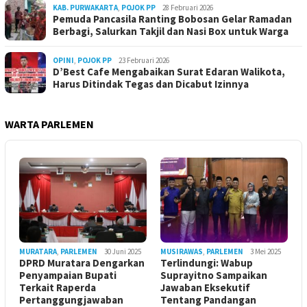
KAB. PURWAKARTA
,
POJOK PP
28 Februari 2026
Pemuda Pancasila Ranting Bobosan Gelar Ramadan
Berbagi, Salurkan Takjil dan Nasi Box untuk Warga
OPINI
,
POJOK PP
23 Februari 2026
D’Best Cafe Mengabaikan Surat Edaran Walikota,
Harus Ditindak Tegas dan Dicabut Izinnya
WARTA PARLEMEN
MURATARA
,
PARLEMEN
30 Juni 2025
MUSIRAWAS
,
PARLEMEN
3 Mei 2025
DPRD Muratara Dengarkan
Terlindungi: Wabup
Penyampaian Bupati
Suprayitno Sampaikan
Terkait Raperda
Jawaban Eksekutif
Pertanggungjawaban
Tentang Pandangan