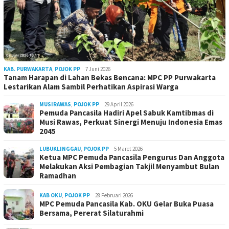
KAB. PURWAKARTA
,
POJOK PP
7 Juni 2026
Tanam Harapan di Lahan Bekas Bencana: MPC PP Purwakarta
Lestarikan Alam Sambil Perhatikan Aspirasi Warga
MUSIRAWAS
,
POJOK PP
29 April 2026
Pemuda Pancasila Hadiri Apel Sabuk Kamtibmas di
Musi Rawas, Perkuat Sinergi Menuju Indonesia Emas
2045
LUBUKLINGGAU
,
POJOK PP
5 Maret 2026
Ketua MPC Pemuda Pancasila Pengurus Dan Anggota
Melakukan Aksi Pembagian Takjil Menyambut Bulan
Ramadhan
KAB OKU
,
POJOK PP
28 Februari 2026
MPC Pemuda Pancasila Kab. OKU Gelar Buka Puasa
Bersama, Pererat Silaturahmi