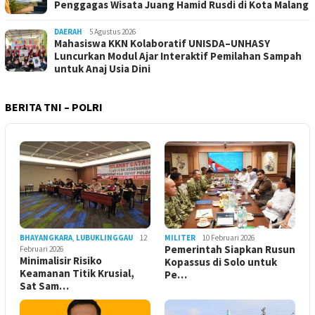
Penggagas Wisata Juang Hamid Rusdi di Kota Malang
DAERAH
5 Agustus 2026
Mahasiswa KKN Kolaboratif UNISDA–UNHASY
Luncurkan Modul Ajar Interaktif Pemilahan Sampah
untuk Anaj Usia Dini
BERITA TNI – POLRI
BHAYANGKARA
,
LUBUKLINGGAU
12
MILITER
10 Februari 2026
Pemerintah Siapkan Rusun
Februari 2026
Minimalisir Risiko
Kopassus di Solo untuk
Keamanan Titik Krusial,
Pe…
Sat Sam…