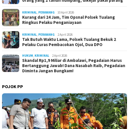
orang yang 2 tahun numpang, dikejar pakai parang
KRIMINAL
,
PERAWANG
10 April 2026
Kurang dari 24 Jam, Tim Opsnal Polsek Tualang
Ringkus Pelaku Penganiayaan
KRIMINAL
,
PERAWANG
2 April 2026
Tak Butuh Waktu Lama, Polsek Tualang Bekuk 2
Pelaku Curas Pembacokan Ojol, Dua DPO
HUKUM
,
KRIMINAL
2 April 2026
Skandal Rp1,9 Miliar di Ambalawi, Pegadaian Harus
Bertanggung Jawab! Dana Nasabah Raib, Pegadaian
Diminta Jangan Bungkam!
POJOK PP