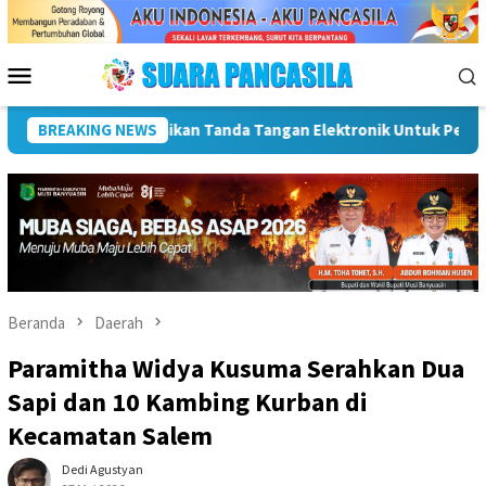
Loncat
ke
konten
Menu
Mobile
n SPBE
BREAKING NEWS
Dorong UMKM Naik Kelas, Ratu Dewa Tekankan Pent
Beranda
Daerah
Paramitha Widya Kusuma Serahkan Dua
Sapi dan 10 Kambing Kurban di
Kecamatan Salem
Dedi Agustyan