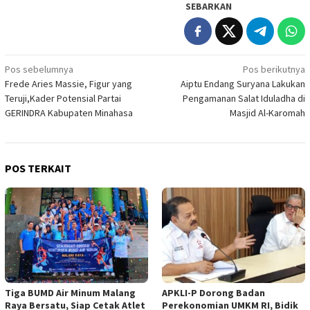
SEBARKAN
Navigasi
Pos sebelumnya
Pos berikutnya
Frede Aries Massie, Figur yang
Aiptu Endang Suryana Lakukan
pos
Teruji,Kader Potensial Partai
Pengamanan Salat Iduladha di
GERINDRA Kabupaten Minahasa
Masjid Al-Karomah
POS TERKAIT
Tiga BUMD Air Minum Malang
APKLI-P Dorong Badan
Raya Bersatu, Siap Cetak Atlet
Perekonomian UMKM RI, Bidik