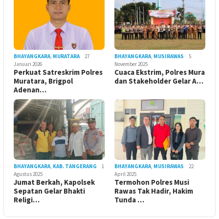
BHAYANGKARA
,
MURATARA
27
BHAYANGKARA
,
MUSIRAWAS
5
Januari 2026
November 2025
Perkuat Satreskrim Polres
Cuaca Ekstrim, Polres Mura
Muratara, Brigpol
dan Stakeholder Gelar A…
Adenan…
BHAYANGKARA
,
KAB. TANGERANG
1
BHAYANGKARA
,
MUSIRAWAS
22
Agustus 2025
April 2025
Jumat Berkah, Kapolsek
Termohon Polres Musi
Sepatan Gelar Bhakti
Rawas Tak Hadir, Hakim
Religi…
Tunda …