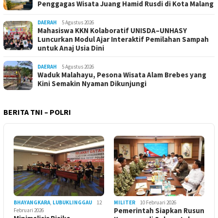
Penggagas Wisata Juang Hamid Rusdi di Kota Malang
DAERAH
5 Agustus 2026
Mahasiswa KKN Kolaboratif UNISDA–UNHASY
Luncurkan Modul Ajar Interaktif Pemilahan Sampah
untuk Anaj Usia Dini
DAERAH
5 Agustus 2026
Waduk Malahayu, Pesona Wisata Alam Brebes yang
Kini Semakin Nyaman Dikunjungi
BERITA TNI – POLRI
BHAYANGKARA
,
LUBUKLINGGAU
12
MILITER
10 Februari 2026
Pemerintah Siapkan Rusun
Februari 2026