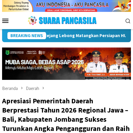
Loncat
ke
konten
Menu
Mobile
Plt Bupati Hadiri Pemusnahan Barang Bukti 88 Perkara Di Ke
BREAKING NEWS
Beranda
Daerah
Apresiasi Pemerintah Daerah
Berprestasi Tahun 2026 Regional Jawa –
Bali, Kabupaten Jombang Sukses
Turunkan Angka Pengangguran dan Raih