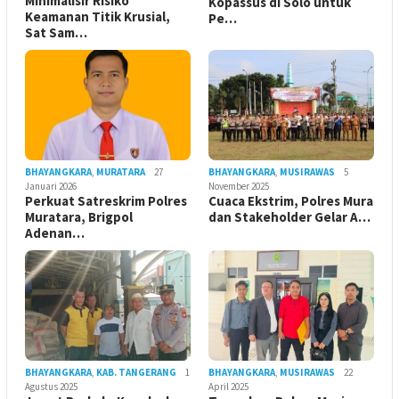
Minimalisir Risiko
Kopassus di Solo untuk
Keamanan Titik Krusial,
Pe…
Sat Sam…
BHAYANGKARA
,
MURATARA
27
BHAYANGKARA
,
MUSIRAWAS
5
Januari 2026
November 2025
Perkuat Satreskrim Polres
Cuaca Ekstrim, Polres Mura
Muratara, Brigpol
dan Stakeholder Gelar A…
Adenan…
BHAYANGKARA
,
KAB. TANGERANG
1
BHAYANGKARA
,
MUSIRAWAS
22
Agustus 2025
April 2025