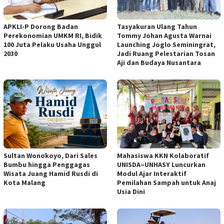
APKLI-P Dorong Badan
Tasyakuran Ulang Tahun
Perekonomian UMKM RI, Bidik
Tommy Johan Agusta Warnai
100 Juta Pelaku Usaha Unggul
Launching Joglo Seminingrat,
2030
Jadi Ruang Pelestarian Tosan
Aji dan Budaya Nusantara
Sultan Wonokoyo, Dari Sales
Mahasiswa KKN Kolaboratif
Bumbu hingga Penggagas
UNISDA–UNHASY Luncurkan
Wisata Juang Hamid Rusdi di
Modul Ajar Interaktif
Kota Malang
Pemilahan Sampah untuk Anaj
Usia Dini