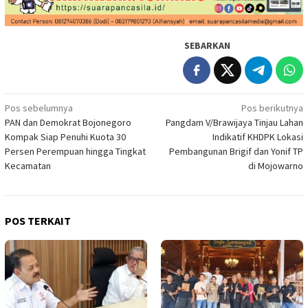
SEBARKAN
Navigasi
Pos sebelumnya
Pos berikutnya
PAN dan Demokrat Bojonegoro
Pangdam V/Brawijaya Tinjau Lahan
pos
Kompak Siap Penuhi Kuota 30
Indikatif KHDPK Lokasi
Persen Perempuan hingga Tingkat
Pembangunan Brigif dan Yonif TP
Kecamatan
di Mojowarno
POS TERKAIT