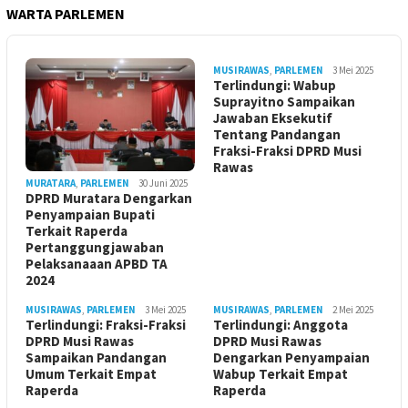
WARTA PARLEMEN
MUSIRAWAS
,
PARLEMEN
3 Mei 2025
Terlindungi: Wabup
Suprayitno Sampaikan
Jawaban Eksekutif
Tentang Pandangan
Fraksi-Fraksi DPRD Musi
Rawas
MURATARA
,
PARLEMEN
30 Juni 2025
DPRD Muratara Dengarkan
Penyampaian Bupati
Terkait Raperda
Pertanggungjawaban
Pelaksanaaan APBD TA
2024
MUSIRAWAS
,
PARLEMEN
3 Mei 2025
MUSIRAWAS
,
PARLEMEN
2 Mei 2025
Terlindungi: Fraksi-Fraksi
Terlindungi: Anggota
DPRD Musi Rawas
DPRD Musi Rawas
Sampaikan Pandangan
Dengarkan Penyampaian
Umum Terkait Empat
Wabup Terkait Empat
Raperda
Raperda