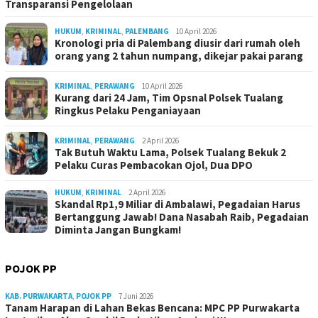
Transparansi Pengelolaan
HUKUM
,
KRIMINAL
,
PALEMBANG
10 April 2026
Kronologi pria di Palembang diusir dari rumah oleh
orang yang 2 tahun numpang, dikejar pakai parang
KRIMINAL
,
PERAWANG
10 April 2026
Kurang dari 24 Jam, Tim Opsnal Polsek Tualang
Ringkus Pelaku Penganiayaan
KRIMINAL
,
PERAWANG
2 April 2026
Tak Butuh Waktu Lama, Polsek Tualang Bekuk 2
Pelaku Curas Pembacokan Ojol, Dua DPO
HUKUM
,
KRIMINAL
2 April 2026
Skandal Rp1,9 Miliar di Ambalawi, Pegadaian Harus
Bertanggung Jawab! Dana Nasabah Raib, Pegadaian
Diminta Jangan Bungkam!
POJOK PP
KAB. PURWAKARTA
,
POJOK PP
7 Juni 2026
Tanam Harapan di Lahan Bekas Bencana: MPC PP Purwakarta