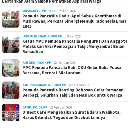
Lestarikan Alam Sambil Perhatikan Aspirasi Warga
MUSIRAWAS
,
POJOK PP
29 April 2026
Pemuda Pancasila Hadiri Apel Sabuk Kamtibmas di
Musi Rawas, Perkuat Sinergi Menuju Indonesia Emas
2045
LUBUKLINGGAU
,
POJOK PP
5 Maret 2026
Ketua MPC Pemuda Pancasila Pengurus Dan Anggota
Melakukan Aksi Pembagian Takjil Menyambut Bulan
Ramadhan
KAB OKU
,
POJOK PP
28 Februari 2026
MPC Pemuda Pancasila Kab. OKU Gelar Buka Puasa
Bersama, Pererat Silaturahmi
KAB. PURWAKARTA
,
POJOK PP
28 Februari 2026
Pemuda Pancasila Ranting Bobosan Gelar Ramadan
Berbagi, Salurkan Takjil dan Nasi Box untuk Warga
OPINI
,
POJOK PP
23 Februari 2026
D’Best Cafe Mengabaikan Surat Edaran Walikota,
Harus Ditindak Tegas dan Dicabut Izinnya