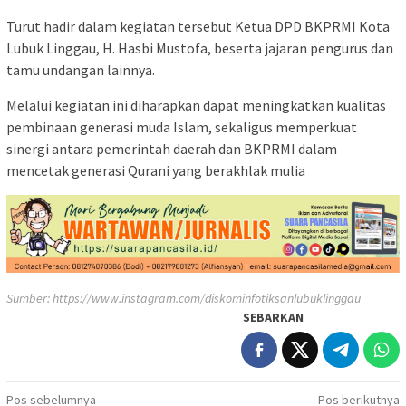
Turut hadir dalam kegiatan tersebut Ketua DPD BKPRMI Kota
Lubuk Linggau, H. Hasbi Mustofa, beserta jajaran pengurus dan
tamu undangan lainnya.
Melalui kegiatan ini diharapkan dapat meningkatkan kualitas
pembinaan generasi muda Islam, sekaligus memperkuat
sinergi antara pemerintah daerah dan BKPRMI dalam
mencetak generasi Qurani yang berakhlak mulia
Sumber:
https://www.instagram.com/diskominfotiksanlubuklinggau
SEBARKAN
Navigasi
Pos sebelumnya
Pos berikutnya