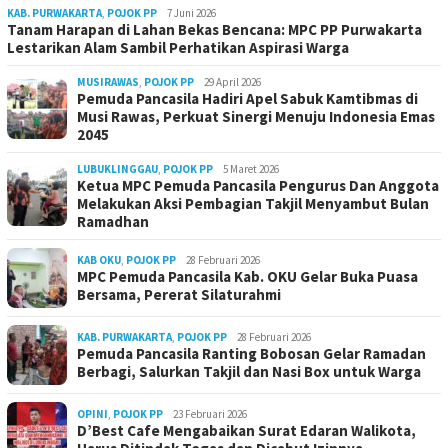
KAB. PURWAKARTA
,
POJOK PP
7 Juni 2026
Tanam Harapan di Lahan Bekas Bencana: MPC PP Purwakarta
Lestarikan Alam Sambil Perhatikan Aspirasi Warga
MUSIRAWAS
,
POJOK PP
29 April 2026
Pemuda Pancasila Hadiri Apel Sabuk Kamtibmas di
Musi Rawas, Perkuat Sinergi Menuju Indonesia Emas
2045
LUBUKLINGGAU
,
POJOK PP
5 Maret 2026
Ketua MPC Pemuda Pancasila Pengurus Dan Anggota
Melakukan Aksi Pembagian Takjil Menyambut Bulan
Ramadhan
KAB OKU
,
POJOK PP
28 Februari 2026
MPC Pemuda Pancasila Kab. OKU Gelar Buka Puasa
Bersama, Pererat Silaturahmi
KAB. PURWAKARTA
,
POJOK PP
28 Februari 2026
Pemuda Pancasila Ranting Bobosan Gelar Ramadan
Berbagi, Salurkan Takjil dan Nasi Box untuk Warga
OPINI
,
POJOK PP
23 Februari 2026
D’Best Cafe Mengabaikan Surat Edaran Walikota,