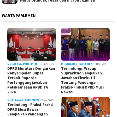
Harus Ditindak Tegas dan Dicabut Izinnya
WARTA PARLEMEN
MURATARA
,
PARLEMEN
30 Juni 2025
MUSIRAWAS
,
PARLEMEN
3 Mei 2025
DPRD Muratara Dengarkan
Terlindungi: Wabup
Penyampaian Bupati
Suprayitno Sampaikan
Terkait Raperda
Jawaban Eksekutif
Pertanggungjawaban
Tentang Pandangan
Pelaksanaaan APBD TA
Fraksi-Fraksi DPRD Musi
2024
Rawas
MUSIRAWAS
,
PARLEMEN
3 Mei 2025
Terlindungi: Fraksi-Fraksi
DPRD Musi Rawas
Sampaikan Pandangan