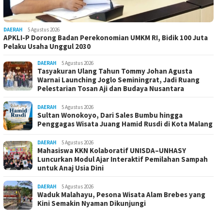
DAERAH
5 Agustus 2026
APKLI-P Dorong Badan Perekonomian UMKM RI, Bidik 100 Juta
Pelaku Usaha Unggul 2030
DAERAH
5 Agustus 2026
Tasyakuran Ulang Tahun Tommy Johan Agusta
Warnai Launching Joglo Seminingrat, Jadi Ruang
Pelestarian Tosan Aji dan Budaya Nusantara
DAERAH
5 Agustus 2026
Sultan Wonokoyo, Dari Sales Bumbu hingga
Penggagas Wisata Juang Hamid Rusdi di Kota Malang
DAERAH
5 Agustus 2026
Mahasiswa KKN Kolaboratif UNISDA–UNHASY
Luncurkan Modul Ajar Interaktif Pemilahan Sampah
untuk Anaj Usia Dini
DAERAH
5 Agustus 2026
Waduk Malahayu, Pesona Wisata Alam Brebes yang
Kini Semakin Nyaman Dikunjungi