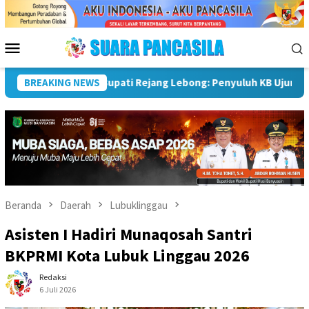
Loncat
ke
konten
Menu
Mobile
ak Pembangunan Keluarga
BREAKING NEWS
Sekda Pimpin Rapat, Pemkab R
Beranda
Daerah
Lubuklinggau
Asisten I Hadiri Munaqosah Santri
BKPRMI Kota Lubuk Linggau 2026
Redaksi
6 Juli 2026