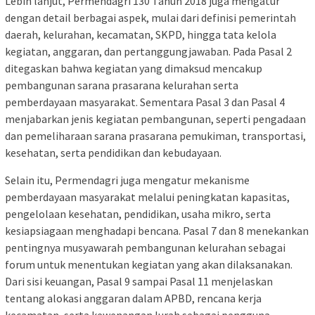
Lebih lanjut, Permendagri 130 Tahun 2018 juga mengatur
dengan detail berbagai aspek, mulai dari definisi pemerintah
daerah, kelurahan, kecamatan, SKPD, hingga tata kelola
kegiatan, anggaran, dan pertanggungjawaban. Pada Pasal 2
ditegaskan bahwa kegiatan yang dimaksud mencakup
pembangunan sarana prasarana kelurahan serta
pemberdayaan masyarakat. Sementara Pasal 3 dan Pasal 4
menjabarkan jenis kegiatan pembangunan, seperti pengadaan
dan pemeliharaan sarana prasarana pemukiman, transportasi,
kesehatan, serta pendidikan dan kebudayaan.
Selain itu, Permendagri juga mengatur mekanisme
pemberdayaan masyarakat melalui peningkatan kapasitas,
pengelolaan kesehatan, pendidikan, usaha mikro, serta
kesiapsiagaan menghadapi bencana. Pasal 7 dan 8 menekankan
pentingnya musyawarah pembangunan kelurahan sebagai
forum untuk menentukan kegiatan yang akan dilaksanakan.
Dari sisi keuangan, Pasal 9 sampai Pasal 11 menjelaskan
tentang alokasi anggaran dalam APBD, rencana kerja
kecamatan, serta kewenangan lurah sebagai pengguna