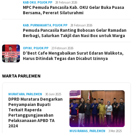
KAB OKU
,
POJOK PP
28 Februari 2026
MPC Pemuda Pancasila Kab. OKU Gelar Buka Puasa
Bersama, Pererat Silaturahmi
KAB. PURWAKARTA
,
POJOK PP
28 Februari 2026
Pemuda Pancasila Ranting Bobosan Gelar Ramadan
Berbagi, Salurkan Takjil dan Nasi Box untuk Warga
OPINI
,
POJOK PP
23 Februari 2026
D’Best Cafe Mengabaikan Surat Edaran Walikota,
Harus Ditindak Tegas dan Dicabut Izinnya
WARTA PARLEMEN
MURATARA
,
PARLEMEN
30 Juni 2025
DPRD Muratara Dengarkan
Penyampaian Bupati
Terkait Raperda
Pertanggungjawaban
Pelaksanaaan APBD TA
2024
MUSIRAWAS
,
PARLEMEN
3 Mei 2025