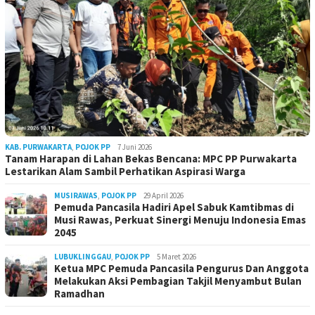
KAB. PURWAKARTA
,
POJOK PP
7 Juni 2026
Tanam Harapan di Lahan Bekas Bencana: MPC PP Purwakarta
Lestarikan Alam Sambil Perhatikan Aspirasi Warga
MUSIRAWAS
,
POJOK PP
29 April 2026
Pemuda Pancasila Hadiri Apel Sabuk Kamtibmas di
Musi Rawas, Perkuat Sinergi Menuju Indonesia Emas
2045
LUBUKLINGGAU
,
POJOK PP
5 Maret 2026
Ketua MPC Pemuda Pancasila Pengurus Dan Anggota
Melakukan Aksi Pembagian Takjil Menyambut Bulan
Ramadhan