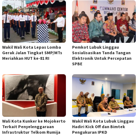
Wakil Wali Kota Lepas Lomba
Pemkot Lubuk Linggau
Gerak Jalan Tingkat SMP/MTs
Sosialisasikan Tanda Tangan
Meriahkan HUT ke-81 RI
Elektronik Untuk Percepatan
SPBE
Wali Kota Kunker ke Mojokerto
Wakil Wali Kota Lubuk Linggau
Terkait Penyelenggaraan
Hadiri Kick Off dan Bimtek
Infrastruktur Telkom Rumija
Pengukuran IPKD