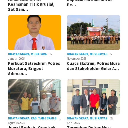
Keamanan Titik Krusial,
Pe…
Sat Sam…
BHAYANGKARA
,
MURATARA
27
BHAYANGKARA
,
MUSIRAWAS
5
Januari 2026
November 2025
Perkuat Satreskrim Polres
Cuaca Ekstrim, Polres Mura
Muratara, Brigpol
dan Stakeholder Gelar A…
Adenan…
BHAYANGKARA
,
KAB. TANGERANG
1
BHAYANGKARA
,
MUSIRAWAS
22
Agustus 2025
April 2025
Jumat Berkah, Kapolsek
Termohon Polres Musi