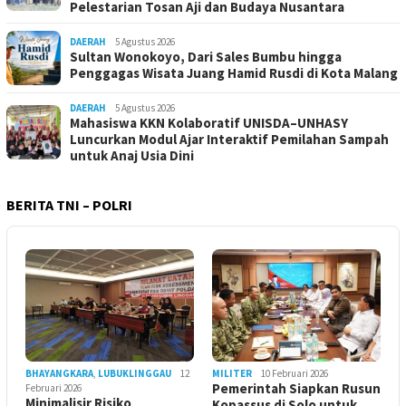
Pelestarian Tosan Aji dan Budaya Nusantara
DAERAH
5 Agustus 2026
Sultan Wonokoyo, Dari Sales Bumbu hingga
Penggagas Wisata Juang Hamid Rusdi di Kota Malang
DAERAH
5 Agustus 2026
Mahasiswa KKN Kolaboratif UNISDA–UNHASY
Luncurkan Modul Ajar Interaktif Pemilahan Sampah
untuk Anaj Usia Dini
BERITA TNI – POLRI
BHAYANGKARA
,
LUBUKLINGGAU
12
MILITER
10 Februari 2026
Pemerintah Siapkan Rusun
Februari 2026
Minimalisir Risiko
Kopassus di Solo untuk