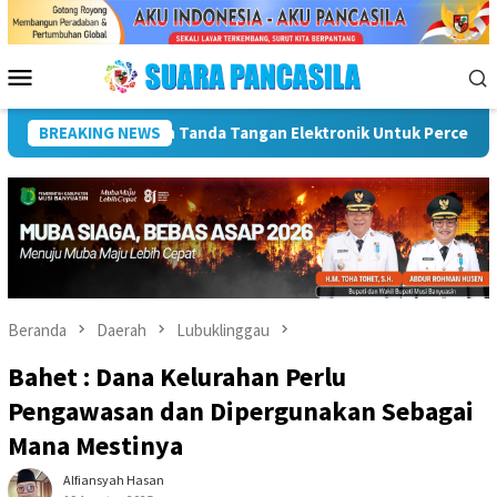
Loncat
ke
konten
Menu
Mobile
tan SPBE
BREAKING NEWS
Dorong UMKM Naik Kelas, Ratu Dewa Tekankan Pen
Beranda
Daerah
Lubuklinggau
Bahet : Dana Kelurahan Perlu
Pengawasan dan Dipergunakan Sebagai
Mana Mestinya
Alfiansyah Hasan