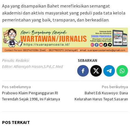
Apa yang disampaikan Bahet merefleksikan semangat
akademisi dan aktivis masyarakat yang peduli pada tata kelola
pemerintahan yang baik, transparan, dan berkeadilan.
Penulis: Redaksi
SEBARKAN
Editor: Alfiansyah Hasan,S.Pd.,C.Med
Navigasi
Pos sebelumnya
Pos berikutnya
Prabowo Klaim Pengangguran RI
Bahet Edi Kuswoyo: Dana
pos
Terendah Sejak 1998, Ini Faktanya
Kelurahan Harus Tepat Sasaran
POS TERKAIT