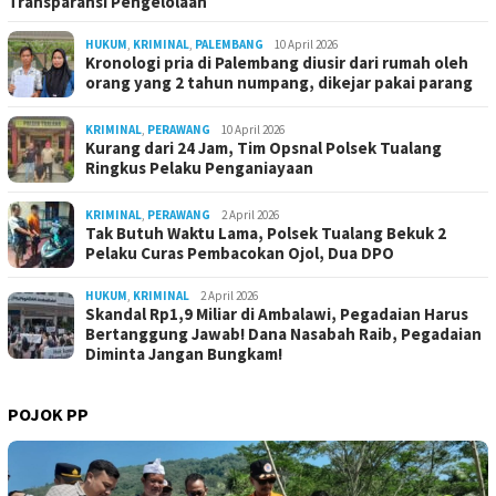
Transparansi Pengelolaan
HUKUM
,
KRIMINAL
,
PALEMBANG
10 April 2026
Kronologi pria di Palembang diusir dari rumah oleh
orang yang 2 tahun numpang, dikejar pakai parang
KRIMINAL
,
PERAWANG
10 April 2026
Kurang dari 24 Jam, Tim Opsnal Polsek Tualang
Ringkus Pelaku Penganiayaan
KRIMINAL
,
PERAWANG
2 April 2026
Tak Butuh Waktu Lama, Polsek Tualang Bekuk 2
Pelaku Curas Pembacokan Ojol, Dua DPO
HUKUM
,
KRIMINAL
2 April 2026
Skandal Rp1,9 Miliar di Ambalawi, Pegadaian Harus
Bertanggung Jawab! Dana Nasabah Raib, Pegadaian
Diminta Jangan Bungkam!
POJOK PP