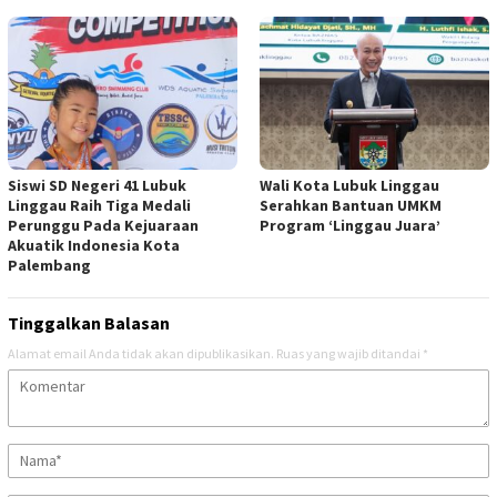
Siswi SD Negeri 41 Lubuk
Wali Kota Lubuk Linggau
Linggau Raih Tiga Medali
Serahkan Bantuan UMKM
Perunggu Pada Kejuaraan
Program ‘Linggau Juara’
Akuatik Indonesia Kota
Palembang
Tinggalkan Balasan
Alamat email Anda tidak akan dipublikasikan.
Ruas yang wajib ditandai
*