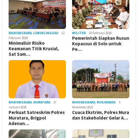
BHAYANGKARA
,
LUBUKLINGGAU
12
MILITER
10 Februari 2026
Pemerintah Siapkan Rusun
Februari 2026
Minimalisir Risiko
Kopassus di Solo untuk
Keamanan Titik Krusial,
Pe…
Sat Sam…
BHAYANGKARA
,
MURATARA
27
BHAYANGKARA
,
MUSIRAWAS
5
Januari 2026
November 2025
Perkuat Satreskrim Polres
Cuaca Ekstrim, Polres Mura
Muratara, Brigpol
dan Stakeholder Gelar A…
Adenan…