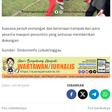
Suasana penuh semangat dan keceriaan tampak dari para
peserta maupun penonton yang antusias memberikan
dukungan.
Sumber : Diskominfo Lubuklinggau
Editor: Lefi Afriyanti
SEBARKAN
Navigasi
Pos sebelumnya
Pos berikutnya