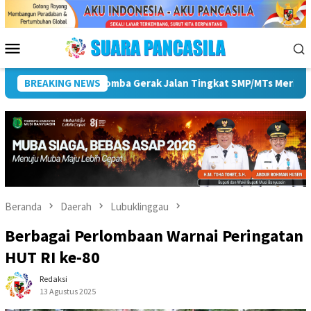
Loncat
ke
konten
Menu
Mobile
BREAKING NEWS
Pemkot Lubuk Linggau Sosialisasikan Tanda Tangan Ele
Beranda
Daerah
Lubuklinggau
Berbagai Perlombaan Warnai Peringatan
HUT RI ke-80
Redaksi
13 Agustus 2025