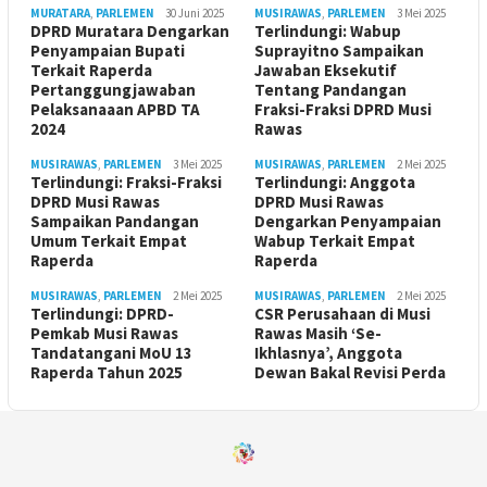
MURATARA
,
PARLEMEN
30 Juni 2025
MUSIRAWAS
,
PARLEMEN
3 Mei 2025
DPRD Muratara Dengarkan
Terlindungi: Wabup
Penyampaian Bupati
Suprayitno Sampaikan
Terkait Raperda
Jawaban Eksekutif
Pertanggungjawaban
Tentang Pandangan
Pelaksanaaan APBD TA
Fraksi-Fraksi DPRD Musi
2024
Rawas
MUSIRAWAS
,
PARLEMEN
3 Mei 2025
MUSIRAWAS
,
PARLEMEN
2 Mei 2025
Terlindungi: Fraksi-Fraksi
Terlindungi: Anggota
DPRD Musi Rawas
DPRD Musi Rawas
Sampaikan Pandangan
Dengarkan Penyampaian
Umum Terkait Empat
Wabup Terkait Empat
Raperda
Raperda
MUSIRAWAS
,
PARLEMEN
2 Mei 2025
MUSIRAWAS
,
PARLEMEN
2 Mei 2025
Terlindungi: DPRD-
CSR Perusahaan di Musi
Pemkab Musi Rawas
Rawas Masih ‘Se-
Tandatangani MoU 13
Ikhlasnya’, Anggota
Raperda Tahun 2025
Dewan Bakal Revisi Perda ‎