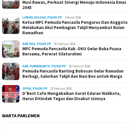
Musi Rawas, Perkuat Sinergi Menuju Indonesia Emas
2045
LUBUKLINGGAU
,
POJOK PP
5 Maret 2026
Ketua MPC Pemuda Pancasila Pengurus Dan Anggota
Melakukan Aksi Pembagian Takjil Menyambut Bulan
Ramadhan
KAB OKU
,
POJOK PP
28 Februari 2026
MPC Pemuda Pancasila Kab. OKU Gelar Buka Puasa
Bersama, Pererat Silaturahmi
KAB. PURWAKARTA
,
POJOK PP
28 Februari 2026
Pemuda Pancasila Ranting Bobosan Gelar Ramadan
Berbagi, Salurkan Takjil dan Nasi Box untuk Warga
OPINI
,
POJOK PP
23 Februari 2026
D’Best Cafe Mengabaikan Surat Edaran Walikota,
Harus Ditindak Tegas dan Dicabut Izinnya
WARTA PARLEMEN