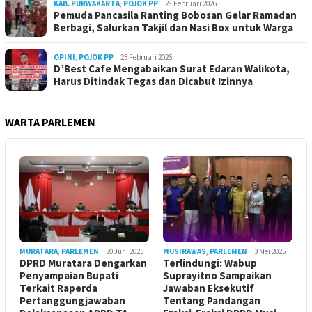
KAB. PURWAKARTA
,
POJOK PP
28 Februari 2026
Pemuda Pancasila Ranting Bobosan Gelar Ramadan
Berbagi, Salurkan Takjil dan Nasi Box untuk Warga
OPINI
,
POJOK PP
23 Februari 2026
D’Best Cafe Mengabaikan Surat Edaran Walikota,
Harus Ditindak Tegas dan Dicabut Izinnya
WARTA PARLEMEN
MURATARA
,
PARLEMEN
30 Juni 2025
MUSIRAWAS
,
PARLEMEN
3 Mei 2025
DPRD Muratara Dengarkan
Terlindungi: Wabup
Penyampaian Bupati
Suprayitno Sampaikan
Terkait Raperda
Jawaban Eksekutif
Pertanggungjawaban
Tentang Pandangan