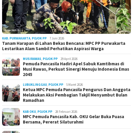
KAB. PURWAKARTA
,
POJOK PP
7 Juni 2026
Tanam Harapan di Lahan Bekas Bencana: MPC PP Purwakarta
Lestarikan Alam Sambil Perhatikan Aspirasi Warga
MUSIRAWAS
,
POJOK PP
29 April 2026
Pemuda Pancasila Hadiri Apel Sabuk Kamtibmas di
Musi Rawas, Perkuat Sinergi Menuju Indonesia Emas
2045
LUBUKLINGGAU
,
POJOK PP
5 Maret 2026
Ketua MPC Pemuda Pancasila Pengurus Dan Anggota
Melakukan Aksi Pembagian Takjil Menyambut Bulan
Ramadhan
KAB OKU
,
POJOK PP
28 Februari 2026
MPC Pemuda Pancasila Kab. OKU Gelar Buka Puasa
Bersama, Pererat Silaturahmi