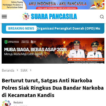
Loncat
ke
konten
Menu
Mobile
s
BREAKING NEWS
Puncak Peringatan IPeKB Ke-19, Plt Bupati Rejang Le
Beranda
SIAK
Berturut turut, Satgas Anti Narkoba
Polres Siak Ringkus Dua Bandar Narkoba
di Kecamatan Kandis
Redaksi