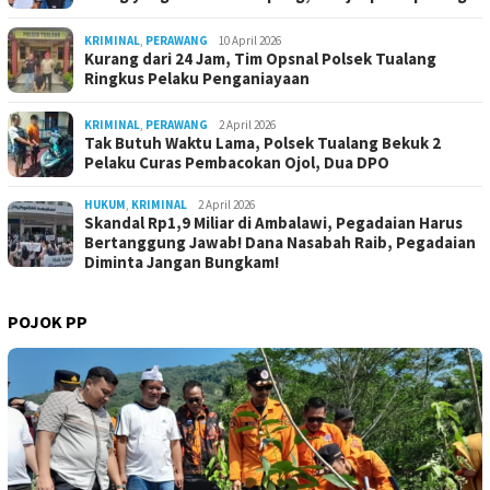
KRIMINAL
,
PERAWANG
10 April 2026
Kurang dari 24 Jam, Tim Opsnal Polsek Tualang
Ringkus Pelaku Penganiayaan
KRIMINAL
,
PERAWANG
2 April 2026
Tak Butuh Waktu Lama, Polsek Tualang Bekuk 2
Pelaku Curas Pembacokan Ojol, Dua DPO
HUKUM
,
KRIMINAL
2 April 2026
Skandal Rp1,9 Miliar di Ambalawi, Pegadaian Harus
Bertanggung Jawab! Dana Nasabah Raib, Pegadaian
Diminta Jangan Bungkam!
POJOK PP