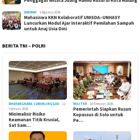
Penggagas Wisata Juang Hamid Rusdi di Kota Malang
DAERAH
5 Agustus 2026
Mahasiswa KKN Kolaboratif UNISDA–UNHASY
Luncurkan Modul Ajar Interaktif Pemilahan Sampah
untuk Anaj Usia Dini
BERITA TNI – POLRI
BHAYANGKARA
,
LUBUKLINGGAU
12
MILITER
10 Februari 2026
Pemerintah Siapkan Rusun
Februari 2026
Minimalisir Risiko
Kopassus di Solo untuk
Keamanan Titik Krusial,
Pe…
Sat Sam…