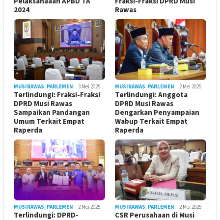
Pelaksanaaan APBD TA
Fraksi-Fraksi DPRD Musi
2024
Rawas
MUSIRAWAS
,
PARLEMEN
3 Mei 2025
MUSIRAWAS
,
PARLEMEN
2 Mei 2025
Terlindungi: Fraksi-Fraksi
Terlindungi: Anggota
DPRD Musi Rawas
DPRD Musi Rawas
Sampaikan Pandangan
Dengarkan Penyampaian
Umum Terkait Empat
Wabup Terkait Empat
Raperda
Raperda
MUSIRAWAS
,
PARLEMEN
2 Mei 2025
MUSIRAWAS
,
PARLEMEN
2 Mei 2025
Terlindungi: DPRD-
CSR Perusahaan di Musi