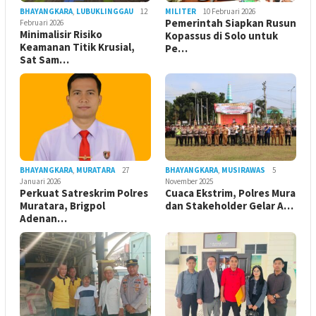
BHAYANGKARA
,
LUBUKLINGGAU
12
MILITER
10 Februari 2026
Pemerintah Siapkan Rusun
Februari 2026
Minimalisir Risiko
Kopassus di Solo untuk
Keamanan Titik Krusial,
Pe…
Sat Sam…
BHAYANGKARA
,
MURATARA
27
BHAYANGKARA
,
MUSIRAWAS
5
Januari 2026
November 2025
Perkuat Satreskrim Polres
Cuaca Ekstrim, Polres Mura
Muratara, Brigpol
dan Stakeholder Gelar A…
Adenan…