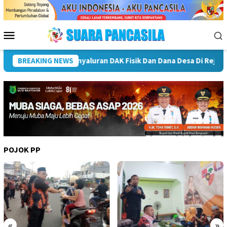
Loncat
ke
konten
Menu
Mobile
bong
BREAKING NEWS
Plt Bupati Rejang Lebong Terima Audiensi Rumah Ps
POJOK PP
«
»