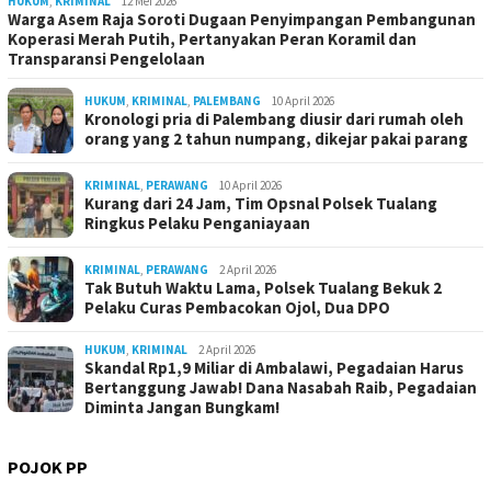
HUKUM
,
KRIMINAL
12 Mei 2026
Warga Asem Raja Soroti Dugaan Penyimpangan Pembangunan
Koperasi Merah Putih, Pertanyakan Peran Koramil dan
Transparansi Pengelolaan
HUKUM
,
KRIMINAL
,
PALEMBANG
10 April 2026
Kronologi pria di Palembang diusir dari rumah oleh
orang yang 2 tahun numpang, dikejar pakai parang
KRIMINAL
,
PERAWANG
10 April 2026
Kurang dari 24 Jam, Tim Opsnal Polsek Tualang
Ringkus Pelaku Penganiayaan
KRIMINAL
,
PERAWANG
2 April 2026
Tak Butuh Waktu Lama, Polsek Tualang Bekuk 2
Pelaku Curas Pembacokan Ojol, Dua DPO
HUKUM
,
KRIMINAL
2 April 2026
Skandal Rp1,9 Miliar di Ambalawi, Pegadaian Harus
Bertanggung Jawab! Dana Nasabah Raib, Pegadaian
Diminta Jangan Bungkam!
POJOK PP