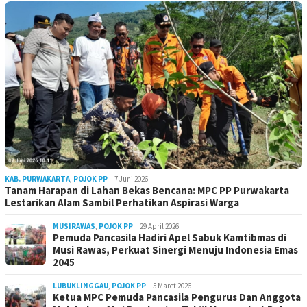
KAB. PURWAKARTA
,
POJOK PP
7 Juni 2026
Tanam Harapan di Lahan Bekas Bencana: MPC PP Purwakarta
Lestarikan Alam Sambil Perhatikan Aspirasi Warga
MUSIRAWAS
,
POJOK PP
29 April 2026
Pemuda Pancasila Hadiri Apel Sabuk Kamtibmas di
Musi Rawas, Perkuat Sinergi Menuju Indonesia Emas
2045
LUBUKLINGGAU
,
POJOK PP
5 Maret 2026
Ketua MPC Pemuda Pancasila Pengurus Dan Anggota