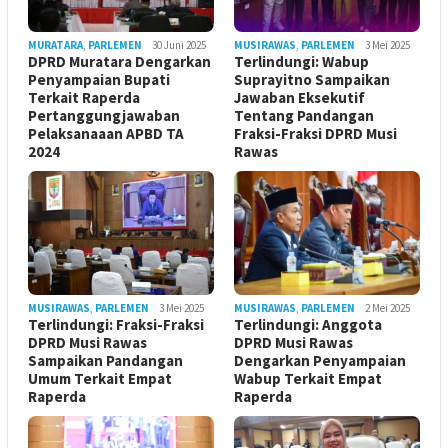
MURATARA
,
PARLEMEN
30 Juni 2025
MUSIRAWAS
,
PARLEMEN
3 Mei 2025
DPRD Muratara Dengarkan
Terlindungi: Wabup
Penyampaian Bupati
Suprayitno Sampaikan
Terkait Raperda
Jawaban Eksekutif
Pertanggungjawaban
Tentang Pandangan
Pelaksanaaan APBD TA
Fraksi-Fraksi DPRD Musi
2024
Rawas
MUSIRAWAS
,
PARLEMEN
3 Mei 2025
MUSIRAWAS
,
PARLEMEN
2 Mei 2025
Terlindungi: Fraksi-Fraksi
Terlindungi: Anggota
DPRD Musi Rawas
DPRD Musi Rawas
Sampaikan Pandangan
Dengarkan Penyampaian
Umum Terkait Empat
Wabup Terkait Empat
Raperda
Raperda