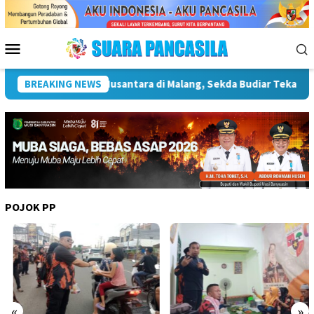
Loncat
ke
konten
Menu
Mobile
n Pentingnya Infrastruktur Kebudayaan
BREAKING NEWS
Wakil Wali Kota
POJOK PP
«
»