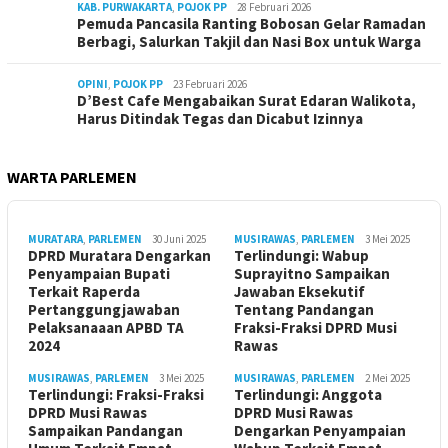
KAB. PURWAKARTA
,
POJOK PP
28 Februari 2026
Pemuda Pancasila Ranting Bobosan Gelar Ramadan
Berbagi, Salurkan Takjil dan Nasi Box untuk Warga
OPINI
,
POJOK PP
23 Februari 2026
D’Best Cafe Mengabaikan Surat Edaran Walikota,
Harus Ditindak Tegas dan Dicabut Izinnya
WARTA PARLEMEN
MURATARA
,
PARLEMEN
30 Juni 2025
MUSIRAWAS
,
PARLEMEN
3 Mei 2025
DPRD Muratara Dengarkan
Terlindungi: Wabup
Penyampaian Bupati
Suprayitno Sampaikan
Terkait Raperda
Jawaban Eksekutif
Pertanggungjawaban
Tentang Pandangan
Pelaksanaaan APBD TA
Fraksi-Fraksi DPRD Musi
2024
Rawas
MUSIRAWAS
,
PARLEMEN
3 Mei 2025
MUSIRAWAS
,
PARLEMEN
2 Mei 2025
Terlindungi: Fraksi-Fraksi
Terlindungi: Anggota
DPRD Musi Rawas
DPRD Musi Rawas
Sampaikan Pandangan
Dengarkan Penyampaian