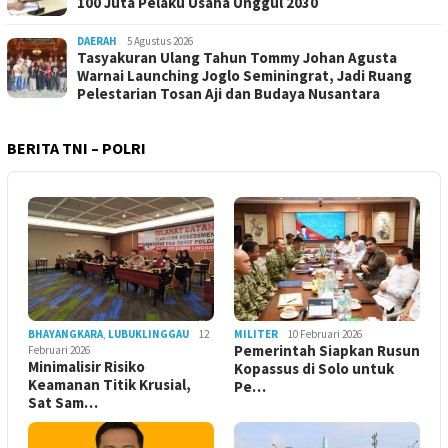
100 Juta Pelaku Usaha Unggul 2030
DAERAH
5 Agustus 2026
Tasyakuran Ulang Tahun Tommy Johan Agusta
Warnai Launching Joglo Seminingrat, Jadi Ruang
Pelestarian Tosan Aji dan Budaya Nusantara
BERITA TNI – POLRI
BHAYANGKARA
,
LUBUKLINGGAU
12
MILITER
10 Februari 2026
Pemerintah Siapkan Rusun
Februari 2026
Minimalisir Risiko
Kopassus di Solo untuk
Keamanan Titik Krusial,
Pe…
Sat Sam…