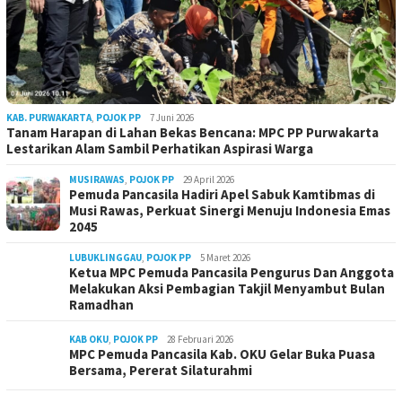
KAB. PURWAKARTA
,
POJOK PP
7 Juni 2026
Tanam Harapan di Lahan Bekas Bencana: MPC PP Purwakarta
Lestarikan Alam Sambil Perhatikan Aspirasi Warga
MUSIRAWAS
,
POJOK PP
29 April 2026
Pemuda Pancasila Hadiri Apel Sabuk Kamtibmas di
Musi Rawas, Perkuat Sinergi Menuju Indonesia Emas
2045
LUBUKLINGGAU
,
POJOK PP
5 Maret 2026
Ketua MPC Pemuda Pancasila Pengurus Dan Anggota
Melakukan Aksi Pembagian Takjil Menyambut Bulan
Ramadhan
KAB OKU
,
POJOK PP
28 Februari 2026
MPC Pemuda Pancasila Kab. OKU Gelar Buka Puasa
Bersama, Pererat Silaturahmi