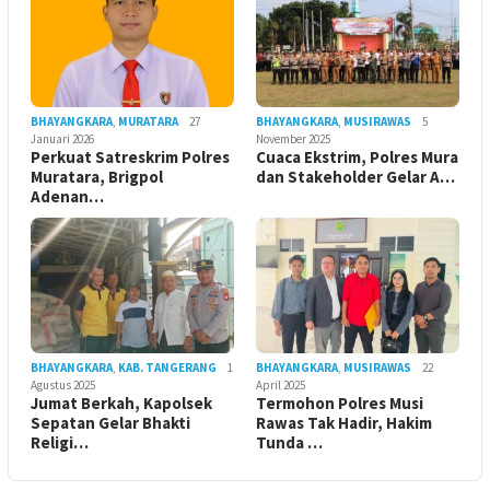
BHAYANGKARA
,
MURATARA
27
BHAYANGKARA
,
MUSIRAWAS
5
Januari 2026
November 2025
Perkuat Satreskrim Polres
Cuaca Ekstrim, Polres Mura
Muratara, Brigpol
dan Stakeholder Gelar A…
Adenan…
BHAYANGKARA
,
KAB. TANGERANG
1
BHAYANGKARA
,
MUSIRAWAS
22
Agustus 2025
April 2025
Jumat Berkah, Kapolsek
Termohon Polres Musi
Sepatan Gelar Bhakti
Rawas Tak Hadir, Hakim
Religi…
Tunda …