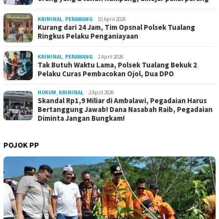
KRIMINAL
,
PERAWANG
10 April 2026
Kurang dari 24 Jam, Tim Opsnal Polsek Tualang
Ringkus Pelaku Penganiayaan
KRIMINAL
,
PERAWANG
2 April 2026
Tak Butuh Waktu Lama, Polsek Tualang Bekuk 2
Pelaku Curas Pembacokan Ojol, Dua DPO
HUKUM
,
KRIMINAL
2 April 2026
Skandal Rp1,9 Miliar di Ambalawi, Pegadaian Harus
Bertanggung Jawab! Dana Nasabah Raib, Pegadaian
Diminta Jangan Bungkam!
POJOK PP