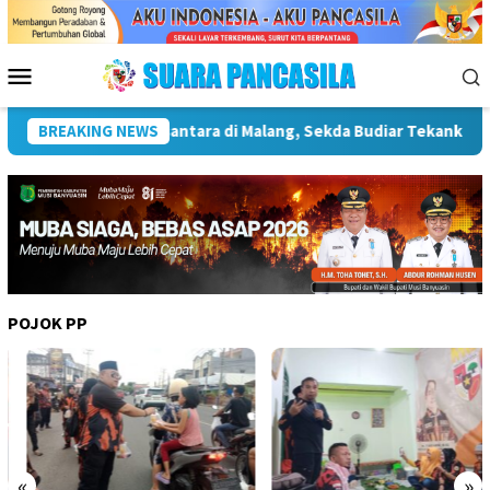
Loncat
ke
konten
Menu
Mobile
gnya Infrastruktur Kebudayaan
BREAKING NEWS
Wakil Wali Kota Lepas L
POJOK PP
«
»