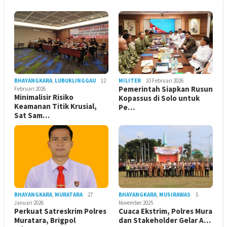
BHAYANGKARA
,
LUBUKLINGGAU
12
MILITER
10 Februari 2026
Pemerintah Siapkan Rusun
Februari 2026
Minimalisir Risiko
Kopassus di Solo untuk
Keamanan Titik Krusial,
Pe…
Sat Sam…
BHAYANGKARA
,
MURATARA
27
BHAYANGKARA
,
MUSIRAWAS
5
Januari 2026
November 2025
Perkuat Satreskrim Polres
Cuaca Ekstrim, Polres Mura
Muratara, Brigpol
dan Stakeholder Gelar A…