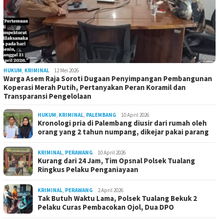
HUKUM
,
KRIMINAL
12 Mei 2026
Warga Asem Raja Soroti Dugaan Penyimpangan Pembangunan
Koperasi Merah Putih, Pertanyakan Peran Koramil dan
Transparansi Pengelolaan
HUKUM
,
KRIMINAL
,
PALEMBANG
10 April 2026
Kronologi pria di Palembang diusir dari rumah oleh
orang yang 2 tahun numpang, dikejar pakai parang
KRIMINAL
,
PERAWANG
10 April 2026
Kurang dari 24 Jam, Tim Opsnal Polsek Tualang
Ringkus Pelaku Penganiayaan
KRIMINAL
,
PERAWANG
2 April 2026
Tak Butuh Waktu Lama, Polsek Tualang Bekuk 2
Pelaku Curas Pembacokan Ojol, Dua DPO