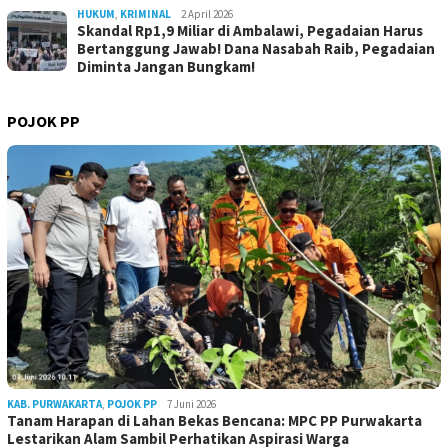
HUKUM
,
KRIMINAL
2 April 2026
Skandal Rp1,9 Miliar di Ambalawi, Pegadaian Harus
Bertanggung Jawab! Dana Nasabah Raib, Pegadaian
Diminta Jangan Bungkam!
POJOK PP
KAB. PURWAKARTA
,
POJOK PP
7 Juni 2026
Tanam Harapan di Lahan Bekas Bencana: MPC PP Purwakarta
Lestarikan Alam Sambil Perhatikan Aspirasi Warga