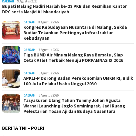
DAERAH
9 Agustus 2026
Bupati Malang Hadiri Harlah ke-28 PKB dan Resmikan Kantor
DPC serta Masjid Al Iskandariyah
DAERAH
8 Agustus 2026
Kongres Kebudayaan Nusantara di Malang, Sekda
Budiar Tekankan Pentingnya Infrastruktur
Kebudayaan
DAERAH
7 Agustus 2026
Tiga BUMD Air Minum Malang Raya Bersatu, Siap
Cetak Atlet Terbaik Menuju PORPAMNAS IX 2026
DAERAH
5 Agustus 2026
APKLI-P Dorong Badan Perekonomian UMKM RI, Bidik
100 Juta Pelaku Usaha Unggul 2030
DAERAH
5 Agustus 2026
Tasyakuran Ulang Tahun Tommy Johan Agusta
Warnai Launching Joglo Seminingrat, Jadi Ruang
Pelestarian Tosan Aji dan Budaya Nusantara
BERITA TNI – POLRI