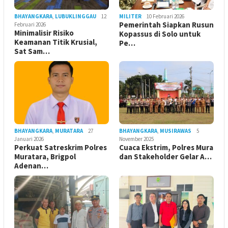
BHAYANGKARA
,
LUBUKLINGGAU
12
MILITER
10 Februari 2026
Pemerintah Siapkan Rusun
Februari 2026
Minimalisir Risiko
Kopassus di Solo untuk
Keamanan Titik Krusial,
Pe…
Sat Sam…
BHAYANGKARA
,
MURATARA
27
BHAYANGKARA
,
MUSIRAWAS
5
Januari 2026
November 2025
Perkuat Satreskrim Polres
Cuaca Ekstrim, Polres Mura
Muratara, Brigpol
dan Stakeholder Gelar A…
Adenan…