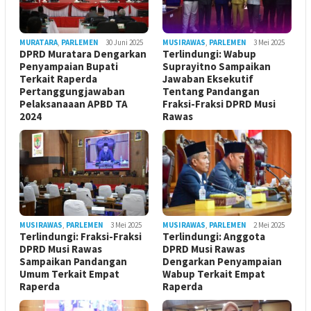
MURATARA
,
PARLEMEN
30 Juni 2025
MUSIRAWAS
,
PARLEMEN
3 Mei 2025
DPRD Muratara Dengarkan
Terlindungi: Wabup
Penyampaian Bupati
Suprayitno Sampaikan
Terkait Raperda
Jawaban Eksekutif
Pertanggungjawaban
Tentang Pandangan
Pelaksanaaan APBD TA
Fraksi-Fraksi DPRD Musi
2024
Rawas
MUSIRAWAS
,
PARLEMEN
3 Mei 2025
MUSIRAWAS
,
PARLEMEN
2 Mei 2025
Terlindungi: Fraksi-Fraksi
Terlindungi: Anggota
DPRD Musi Rawas
DPRD Musi Rawas
Sampaikan Pandangan
Dengarkan Penyampaian
Umum Terkait Empat
Wabup Terkait Empat
Raperda
Raperda