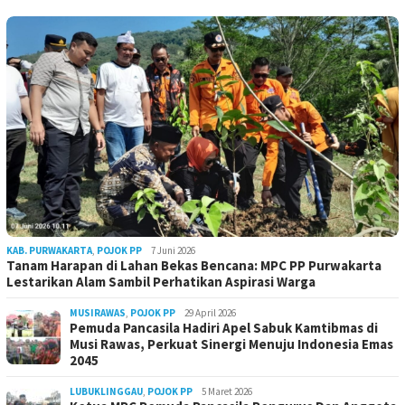
KAB. PURWAKARTA
,
POJOK PP
7 Juni 2026
Tanam Harapan di Lahan Bekas Bencana: MPC PP Purwakarta
Lestarikan Alam Sambil Perhatikan Aspirasi Warga
MUSIRAWAS
,
POJOK PP
29 April 2026
Pemuda Pancasila Hadiri Apel Sabuk Kamtibmas di
Musi Rawas, Perkuat Sinergi Menuju Indonesia Emas
2045
LUBUKLINGGAU
,
POJOK PP
5 Maret 2026