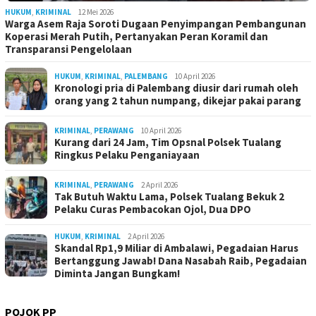
HUKUM
,
KRIMINAL
12 Mei 2026
Warga Asem Raja Soroti Dugaan Penyimpangan Pembangunan
Koperasi Merah Putih, Pertanyakan Peran Koramil dan
Transparansi Pengelolaan
HUKUM
,
KRIMINAL
,
PALEMBANG
10 April 2026
Kronologi pria di Palembang diusir dari rumah oleh
orang yang 2 tahun numpang, dikejar pakai parang
KRIMINAL
,
PERAWANG
10 April 2026
Kurang dari 24 Jam, Tim Opsnal Polsek Tualang
Ringkus Pelaku Penganiayaan
KRIMINAL
,
PERAWANG
2 April 2026
Tak Butuh Waktu Lama, Polsek Tualang Bekuk 2
Pelaku Curas Pembacokan Ojol, Dua DPO
HUKUM
,
KRIMINAL
2 April 2026
Skandal Rp1,9 Miliar di Ambalawi, Pegadaian Harus
Bertanggung Jawab! Dana Nasabah Raib, Pegadaian
Diminta Jangan Bungkam!
POJOK PP