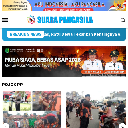
Loncat
ke
konten
Menu
Mobile
Era Digital
BREAKING NEWS
Pemkot Palembang Perkuat Program Adiwiyat
POJOK PP
«
»