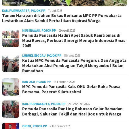
KAB. PURWAKARTA
,
POJOK PP
7 Juni 2026
Tanam Harapan di Lahan Bekas Bencana: MPC PP Purwakarta
Lestarikan Alam Sambil Perhatikan Aspirasi Warga
MUSIRAWAS
,
POJOK PP
29 April 2026
Pemuda Pancasila Hadiri Apel Sabuk Kamtibmas di
Musi Rawas, Perkuat Sinergi Menuju Indonesia Emas
2045
LUBUKLINGGAU
,
POJOK PP
5 Maret 2026
Ketua MPC Pemuda Pancasila Pengurus Dan Anggota
Melakukan Aksi Pembagian Takjil Menyambut Bulan
Ramadhan
KAB OKU
,
POJOK PP
28 Februari 2026
MPC Pemuda Pancasila Kab. OKU Gelar Buka Puasa
Bersama, Pererat Silaturahmi
KAB. PURWAKARTA
,
POJOK PP
28 Februari 2026
Pemuda Pancasila Ranting Bobosan Gelar Ramadan
Berbagi, Salurkan Takjil dan Nasi Box untuk Warga
OPINI
,
POJOK PP
23 Februari 2026