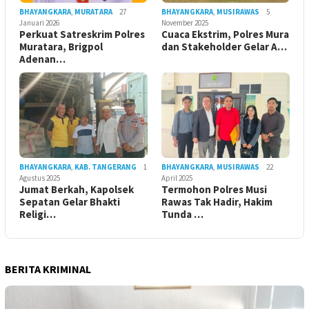
BHAYANGKARA
,
MURATARA
27
BHAYANGKARA
,
MUSIRAWAS
5
Januari 2026
November 2025
Perkuat Satreskrim Polres
Cuaca Ekstrim, Polres Mura
Muratara, Brigpol
dan Stakeholder Gelar A…
Adenan…
BHAYANGKARA
,
KAB. TANGERANG
1
BHAYANGKARA
,
MUSIRAWAS
22
Agustus 2025
April 2025
Jumat Berkah, Kapolsek
Termohon Polres Musi
Sepatan Gelar Bhakti
Rawas Tak Hadir, Hakim
Religi…
Tunda …
BERITA KRIMINAL