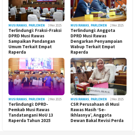
MUSIRAWAS
,
PARLEMEN
3 Mei 2025
MUSIRAWAS
,
PARLEMEN
2 Mei 2025
Terlindungi: Fraksi-Fraksi
Terlindungi: Anggota
DPRD Musi Rawas
DPRD Musi Rawas
Sampaikan Pandangan
Dengarkan Penyampaian
Umum Terkait Empat
Wabup Terkait Empat
Raperda
Raperda
MUSIRAWAS
,
PARLEMEN
2 Mei 2025
MUSIRAWAS
,
PARLEMEN
2 Mei 2025
Terlindungi: DPRD-
CSR Perusahaan di Musi
Pemkab Musi Rawas
Rawas Masih ‘Se-
Tandatangani MoU 13
Ikhlasnya’, Anggota
Raperda Tahun 2025
Dewan Bakal Revisi Perda ‎