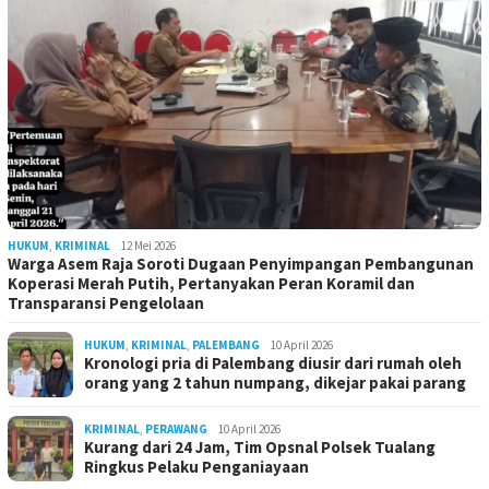
HUKUM
,
KRIMINAL
12 Mei 2026
Warga Asem Raja Soroti Dugaan Penyimpangan Pembangunan
Koperasi Merah Putih, Pertanyakan Peran Koramil dan
Transparansi Pengelolaan
HUKUM
,
KRIMINAL
,
PALEMBANG
10 April 2026
Kronologi pria di Palembang diusir dari rumah oleh
orang yang 2 tahun numpang, dikejar pakai parang
KRIMINAL
,
PERAWANG
10 April 2026
Kurang dari 24 Jam, Tim Opsnal Polsek Tualang
Ringkus Pelaku Penganiayaan