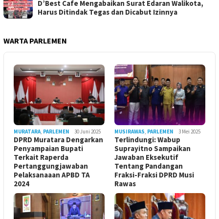
D’Best Cafe Mengabaikan Surat Edaran Walikota,
Harus Ditindak Tegas dan Dicabut Izinnya
WARTA PARLEMEN
MURATARA
,
PARLEMEN
30 Juni 2025
MUSIRAWAS
,
PARLEMEN
3 Mei 2025
DPRD Muratara Dengarkan
Terlindungi: Wabup
Penyampaian Bupati
Suprayitno Sampaikan
Terkait Raperda
Jawaban Eksekutif
Pertanggungjawaban
Tentang Pandangan
Pelaksanaaan APBD TA
Fraksi-Fraksi DPRD Musi
2024
Rawas