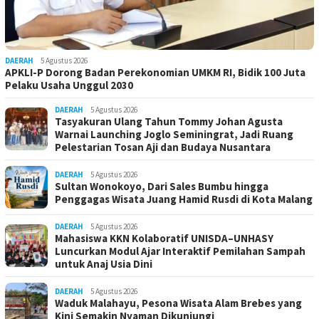
DAERAH
5 Agustus 2026
APKLI-P Dorong Badan Perekonomian UMKM RI, Bidik 100 Juta
Pelaku Usaha Unggul 2030
DAERAH
5 Agustus 2026
Tasyakuran Ulang Tahun Tommy Johan Agusta
Warnai Launching Joglo Seminingrat, Jadi Ruang
Pelestarian Tosan Aji dan Budaya Nusantara
DAERAH
5 Agustus 2026
Sultan Wonokoyo, Dari Sales Bumbu hingga
Penggagas Wisata Juang Hamid Rusdi di Kota Malang
DAERAH
5 Agustus 2026
Mahasiswa KKN Kolaboratif UNISDA–UNHASY
Luncurkan Modul Ajar Interaktif Pemilahan Sampah
untuk Anaj Usia Dini
DAERAH
5 Agustus 2026
Waduk Malahayu, Pesona Wisata Alam Brebes yang
Kini Semakin Nyaman Dikunjungi