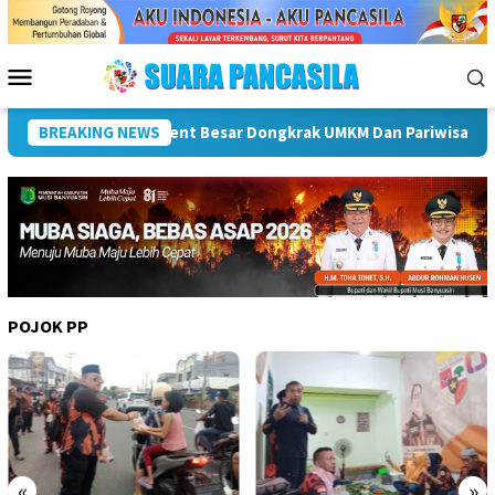
Loncat
ke
konten
Menu
Mobile
Plt Bupati Hendri Dukung Percepatan Penyaluran DAK Fisik Da
BREAKING NEWS
POJOK PP
«
»