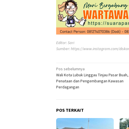
Editor: Sari
Sumber:
https://www.instagram.com/disko
Navigasi
Pos sebelumnya
Wali Kota Lubuk Linggau Tinjau Pasar Buah,
pos
Penataan dan Pengembangan Kawasan
Perdagangan
POS TERKAIT