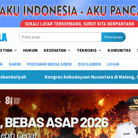
Pencarian
ISTIWA
HUKUM
KESEHATAN
TEKNOBIS
KOMUNITAS
IK
KARIR
PEDOMAN MEDIA SIBER
DISCLAIMER
LOGIN
ang, Sekda Budiar Tekankan Pentingnya Infrastruktur Kebudaya