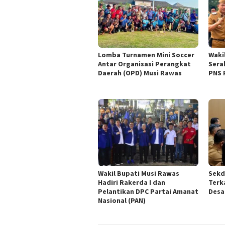
Lomba Turnamen Mini Soccer
Waki
Antar Organisasi Perangkat
Sera
Daerah (OPD) Musi Rawas
PNS 
Wakil Bupati Musi Rawas
Sekd
Hadiri Rakerda I dan
Terk
Pelantikan DPC Partai Amanat
Desa
Nasional (PAN)