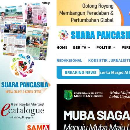
Loncat
tutup
ke
konten
HOME
BERITA
POLITIK
PER
REDAKSIONAL
KODE ETIK JURNALIST
id Al Iskandariyah
Kongres Kebudayaan Nusantara di Mal
BREAKING NEWS