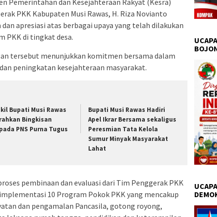
sten Pemerintahan dan Kesejahteraan Rakyat (Kesra)
erak PKK Kabupaten Musi Rawas, H. Riza Novianto
an apresiasi atas berbagai upaya yang telah dilakukan
 PKK di tingkat desa.
UCAPA
BOJO
gan tersebut menunjukkan komitmen bersama dalam
an peningkatan kesejahteraan masyarakat.
kil Bupati Musi Rawas
Bupati Musi Rawas Hadiri
rahkan Bingkisan
Apel Ikrar Bersama sekaligus
pada PNS Purna Tugus
Peresmian Tata Kelola
Sumur Minyak Masyarakat
Lahat
 proses pembinaan dan evaluasi dari Tim Penggerak PKK
UCAPA
p implementasi 10 Program Pokok PKK yang mencakup
DEMO
ayatan dan pengamalan Pancasila, gotong royong,