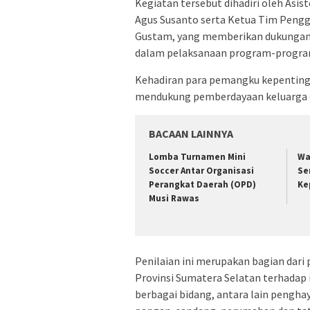
Kegiatan tersebut dihadiri oleh Asi
Agus Susanto serta Ketua Tim Pengg
Gustam, yang memberikan dukungan d
dalam pelaksanaan program-program
Kehadiran para pemangku kepentin
mendukung pemberdayaan keluarga d
BACAAN LAINNYA
Lomba Turnamen Mini
Wa
Soccer Antar Organisasi
Se
Perangkat Daerah (OPD)
Ke
Musi Rawas
Penilaian ini merupakan bagian dari
Provinsi Sumatera Selatan terhada
berbagai bidang, antara lain pengh