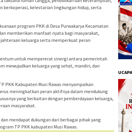
a laksana rumah tangga, pendidikan dan keterampilan,
berkoperasi, kelestarian lingkungan hidup, serta
elaksanaan program PKK di Desa Purwakarya Kecamatan
dan memberikan manfaat nyata bagi masyarakat,
jahteraan keluarga serta memperkuat peran
momentum untuk mempererat sinergi antara pemerintah
am mewujudkan keluarga yang sehat, mandiri, dan
UCAPA
 TP PKK Kabupaten Musi Rawas menyampaikan
 terus meningkatkan peran aktifnya dalam mendukung
susnya yang berkaitan dengan pemberdayaan keluarga,
eraan masyarakat.
r dan mendapat dukungan dari berbagai pihak yang
program TP PKK kabupaten Musi Rawas.