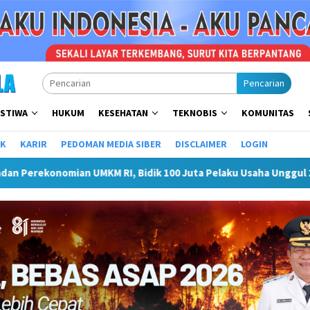
Pencarian
ISTIWA
HUKUM
KESEHATAN
TEKNOBIS
KOMUNITAS
IK
KARIR
PEDOMAN MEDIA SIBER
DISCLAIMER
LOGIN
I, Bidik 100 Juta Pelaku Usaha Unggul 2030
Tasyakuran