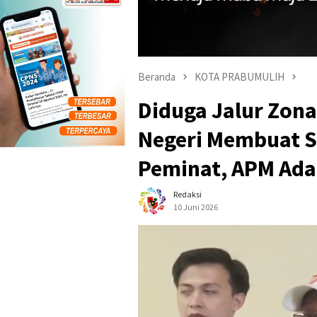
Beranda
KOTA PRABUMULIH
Diduga Jalur Zon
Negeri Membuat S
Peminat, APM Ada
Redaksi
10 Juni 2026