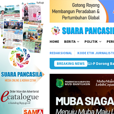
Loncat
tutup
ke
konten
HOME
BERITA
POLITIK
PER
REDAKSIONAL
KODE ETIK JURNALIST
APKLI-P Dorong Badan Perekonomian UMKM R
BREAKING NEWS