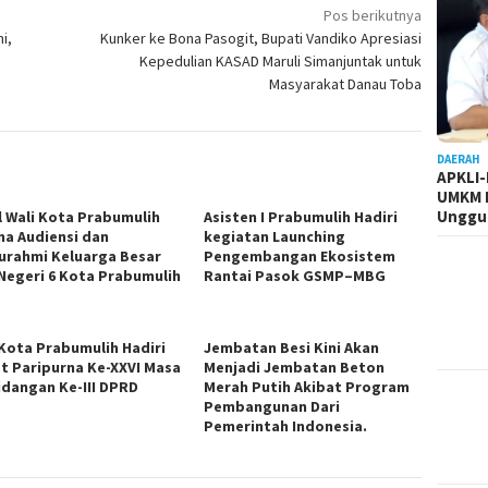
Pos berikutnya
i,
Kunker ke Bona Pasogit, Bupati Vandiko Apresiasi
i
Kepedulian KASAD Maruli Simanjuntak untuk
Masyarakat Danau Toba
DAERAH
APKLI
UMKM R
Unggul
l Wali Kota Prabumulih
Asisten I Prabumulih Hadiri
ma Audiensi dan
kegiatan Launching
turahmi Keluarga Besar
Pengembangan Ekosistem
Negeri 6 Kota Prabumulih
Rantai Pasok GSMP–MBG
 Kota Prabumulih Hadiri
Jembatan Besi Kini Akan
t Paripurna Ke-XXVI Masa
Menjadi Jembatan Beton
idangan Ke-III DPRD
Merah Putih Akibat Program
Pembangunan Dari
Pemerintah Indonesia.