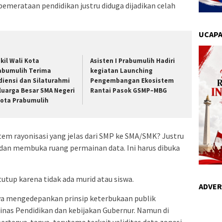
emerataan pendidikan justru diduga dijadikan celah
UCAPA
kil Wali Kota
Asisten I Prabumulih Hadiri
abumulih Terima
kegiatan Launching
diensi dan Silaturahmi
Pengembangan Ekosistem
luarga Besar SMA Negeri
Rantai Pasok GSMP–MBG
Kota Prabumulih
em rayonisasi yang jelas dari SMP ke SMA/SMK? Justru
an membuka ruang permainan data. Ini harus dibuka
utup karena tidak ada murid atau siswa.
ADVER
ya mengedepankan prinsip keterbukaan publik
inas Pendidikan dan kebijakan Gubernur. Namun di
ertanya-tanya, terutama terkait validitas data zonasi