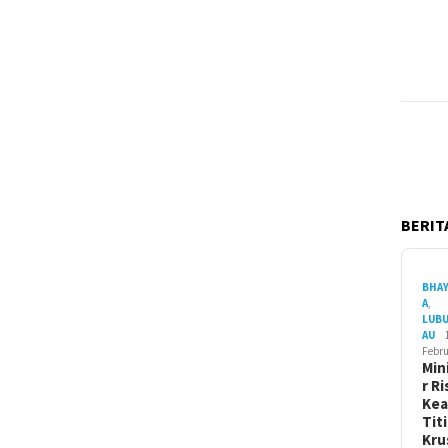
BERITA
BHA
A
,
LUB
AU
Febru
Min
r Ri
Ke
Tit
Kru