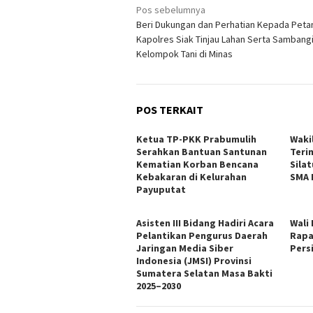
Navigasi
Pos sebelumnya
Beri Dukungan dan Perhatian Kepada Petan
pos
Kapolres Siak Tinjau Lahan Serta Sambang
Kelompok Tani di Minas
POS TERKAIT
Ketua TP-PKK Prabumulih
Waki
Serahkan Bantuan Santunan
Teri
Kematian Korban Bencana
Sila
Kebakaran di Kelurahan
SMA 
Payuputat
Asisten III Bidang Hadiri Acara
Wali
Pelantikan Pengurus Daerah
Rapa
Jaringan Media Siber
Pers
Indonesia (JMSI) Provinsi
Sumatera Selatan Masa Bakti
2025–2030