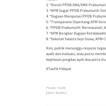
2. “Kisruh PPDB SMA/SMK Prabumulih
3. “APM Gugat PPDB Prabumulih: Sis
4. “Dugaan Manipulasi PPDB Prabumu
5. “Transparansi Dipertang APM Soro
6. “PPDB Prabumulih ‘Bermasalah’, A
7. “APM Bongkar Dugaan Ketidakadila
8. “Sekolah Swasta Sepi Siswa, APM 
Kini, publik menunggu respons tega
audit dan evaluasi, atau justru mem
kejelasan.pungkas ayah dua putra itu
#Taufik Hidayat
Penulis: Taufik
Editor: Redaksi