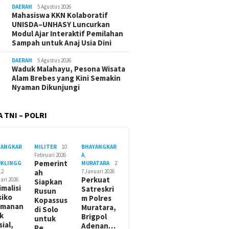
DAERAH
5 Agustus 2026
Mahasiswa KKN Kolaboratif
UNISDA–UNHASY Luncurkan
Modul Ajar Interaktif Pemilahan
Sampah untuk Anaj Usia Dini
DAERAH
5 Agustus 2026
Waduk Malahayu, Pesona Wisata
Alam Brebes yang Kini Semakin
Nyaman Dikunjungi
 TNI – POLRI
YANGKAR
MILITER
10
BHAYANGKAR
Februari 2026
A
,
Pemerint
UKLINGG
MURATARA
2
12
ah
7 Januari 2026
Perkuat
ari 2026
Siapkan
imalisi
Satreskri
Rusun
siko
m Polres
Kopassus
amanan
Muratara,
di Solo
ik
Brigpol
untuk
sial,
Adenan…
Pe…