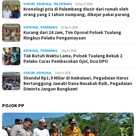
HUKUM
,
KRIMINAL
,
PALEMBANG
10 April 2026
Kronologi pria di Palembang diusir dari rumah oleh
orang yang 2 tahun numpang, dikejar pakai parang
KRIMINAL
,
PERAWANG
10 April 2026
Kurang dari 24 Jam, Tim Opsnal Polsek Tualang
Ringkus Pelaku Penganiayaan
KRIMINAL
,
PERAWANG
2 April 2026
Tak Butuh Waktu Lama, Polsek Tualang Bekuk 2
Pelaku Curas Pembacokan Ojol, Dua DPO
HUKUM
,
KRIMINAL
2 April 2026
Skandal Rp1,9 Miliar di Ambalawi, Pegadaian Harus
Bertanggung Jawab! Dana Nasabah Raib, Pegadaian
Diminta Jangan Bungkam!
POJOK PP