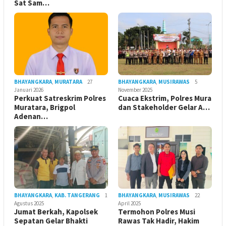
Sat Sam…
BHAYANGKARA
,
MURATARA
27
BHAYANGKARA
,
MUSIRAWAS
5
Januari 2026
November 2025
Perkuat Satreskrim Polres
Cuaca Ekstrim, Polres Mura
Muratara, Brigpol
dan Stakeholder Gelar A…
Adenan…
BHAYANGKARA
,
KAB. TANGERANG
1
BHAYANGKARA
,
MUSIRAWAS
22
Agustus 2025
April 2025
Jumat Berkah, Kapolsek
Termohon Polres Musi
Sepatan Gelar Bhakti
Rawas Tak Hadir, Hakim