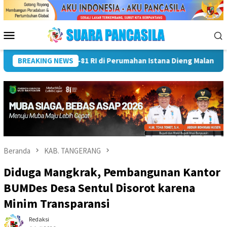
Loncat
ke
konten
Menu
Mobile
ta Lubuk Linggau Kukuhkan Pramuka Garuda dan Lepas Peserta J
BREAKING NEWS
Beranda
KAB. TANGERANG
Diduga Mangkrak, Pembangunan Kantor
BUMDes Desa Sentul Disorot karena
Minim Transparansi
Redaksi