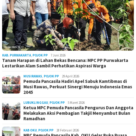
KAB. PURWAKARTA
,
POJOK PP
7 Juni 2026
Tanam Harapan di Lahan Bekas Bencana: MPC PP Purwakarta
Lestarikan Alam Sambil Perhatikan Aspirasi Warga
MUSIRAWAS
,
POJOK PP
29 April 2026
Pemuda Pancasila Hadiri Apel Sabuk Kamtibmas di
Musi Rawas, Perkuat Sinergi Menuju Indonesia Emas
2045
LUBUKLINGGAU
,
POJOK PP
5 Maret 2026
Ketua MPC Pemuda Pancasila Pengurus Dan Anggota
Melakukan Aksi Pembagian Takjil Menyambut Bulan
Ramadhan
KAB OKU
,
POJOK PP
28 Februari 2026
MPC Pemuda Pancasila Kab. OKU Gelar Buka Puasa