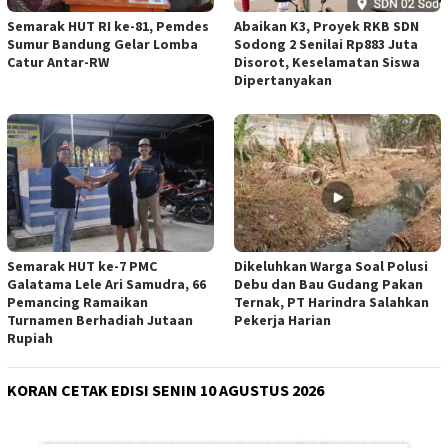
Semarak HUT RI ke-81, Pemdes
Abaikan K3, Proyek RKB SDN
Sumur Bandung Gelar Lomba
Sodong 2 Senilai Rp883 Juta
Catur Antar-RW
Disorot, Keselamatan Siswa
Dipertanyakan
Semarak HUT ke-7 PMC
Dikeluhkan Warga Soal Polusi
Galatama Lele Ari Samudra, 66
Debu dan Bau Gudang Pakan
Pemancing Ramaikan
Ternak, PT Harindra Salahkan
Turnamen Berhadiah Jutaan
Pekerja Harian
Rupiah
KORAN CETAK EDISI SENIN 10 AGUSTUS 2026