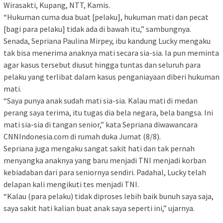
Wirasakti, Kupang, NTT, Kamis.
“Hukuman cuma dua buat [pelaku], hukuman mati dan pecat
[bagi para pelaku] tidak ada di bawah itu,” sambungnya.
Senada, Sepriana Paulina Mirpey, ibu kandung Lucky mengaku
tak bisa menerima anaknya mati secara sia-sia. Ia pun meminta
agar kasus tersebut diusut hingga tuntas dan seluruh para
pelaku yang terlibat dalam kasus penganiayaan diberi hukuman
mati.
“Saya punya anak sudah mati sia-sia. Kalau mati di medan
perang saya terima, itu tugas dia bela negara, bela bangsa. Ini
mati sia-sia di tangan senior,” kata Sepriana diwawancara
CNNIndonesia.com di rumah duka Jumat (8/8).
Sepriana juga mengaku sangat sakit hati dan tak pernah
menyangka anaknya yang baru menjadi TNI menjadi korban
kebiadaban dari para seniornya sendiri. Padahal, Lucky telah
delapan kali mengikuti tes menjadi TNI.
“Kalau (para pelaku) tidak diproses lebih baik bunuh saya saja,
saya sakit hati kalian buat anak saya seperti ini,” ujarnya.