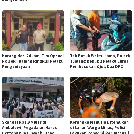
Pengelolaan
Kurang dari 24 Jam, Tim Opsnal
Tak Butuh Waktu Lama, Polsek
Polsek Tualang Ringkus Pelaku
Tualang Bekuk 2 Pelaku Curas
Penganiayaan
Pembacokan Ojol, Dua DPO
Skandal Rp1,9 Miliar di
Kerangka Manusia Ditemukan
Ambalawi, Pegadaian Harus
di Lahan Warga Minas, Polisi
Bertanggung Jawab! Dana
Lakukan Penyelidikan Intensif