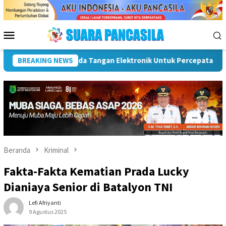
Loncat
ke
konten
Menu
Mobile
ng UMKM Naik Kelas, Ratu Dewa Tekankan Pentingnya AI Di Era Di
BREAKING NEWS
Beranda
Kriminal
Fakta-Fakta Kematian Prada Lucky
Dianiaya Senior di Batalyon TNI
Lefi Afriyanti
9 Agustus 2025