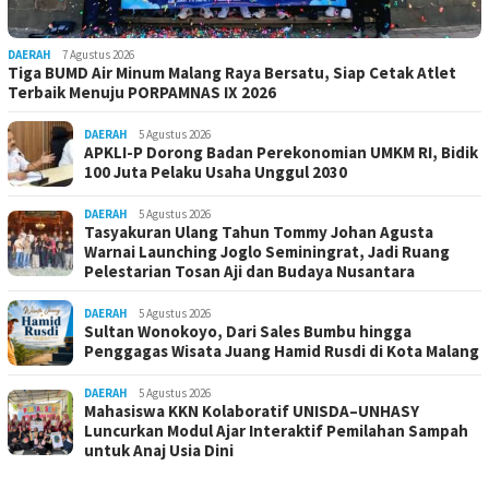
DAERAH
7 Agustus 2026
Tiga BUMD Air Minum Malang Raya Bersatu, Siap Cetak Atlet
Terbaik Menuju PORPAMNAS IX 2026
DAERAH
5 Agustus 2026
APKLI-P Dorong Badan Perekonomian UMKM RI, Bidik
100 Juta Pelaku Usaha Unggul 2030
DAERAH
5 Agustus 2026
Tasyakuran Ulang Tahun Tommy Johan Agusta
Warnai Launching Joglo Seminingrat, Jadi Ruang
Pelestarian Tosan Aji dan Budaya Nusantara
DAERAH
5 Agustus 2026
Sultan Wonokoyo, Dari Sales Bumbu hingga
Penggagas Wisata Juang Hamid Rusdi di Kota Malang
DAERAH
5 Agustus 2026
Mahasiswa KKN Kolaboratif UNISDA–UNHASY
Luncurkan Modul Ajar Interaktif Pemilahan Sampah
untuk Anaj Usia Dini