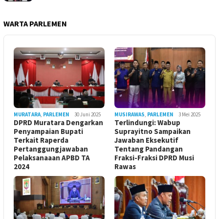
WARTA PARLEMEN
MURATARA
,
PARLEMEN
30 Juni 2025
MUSIRAWAS
,
PARLEMEN
3 Mei 2025
DPRD Muratara Dengarkan
Terlindungi: Wabup
Penyampaian Bupati
Suprayitno Sampaikan
Terkait Raperda
Jawaban Eksekutif
Pertanggungjawaban
Tentang Pandangan
Pelaksanaaan APBD TA
Fraksi-Fraksi DPRD Musi
2024
Rawas