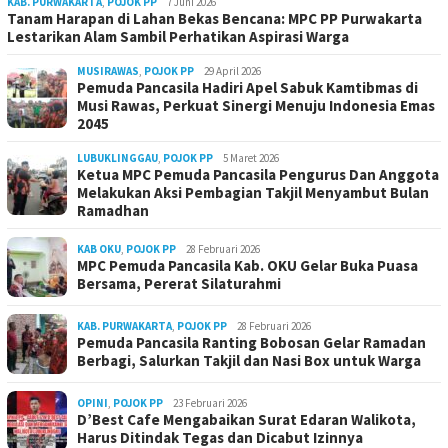
KAB. PURWAKARTA
,
POJOK PP
7 Juni 2026
Tanam Harapan di Lahan Bekas Bencana: MPC PP Purwakarta
Lestarikan Alam Sambil Perhatikan Aspirasi Warga
MUSIRAWAS
,
POJOK PP
29 April 2026
Pemuda Pancasila Hadiri Apel Sabuk Kamtibmas di
Musi Rawas, Perkuat Sinergi Menuju Indonesia Emas
2045
LUBUKLINGGAU
,
POJOK PP
5 Maret 2026
Ketua MPC Pemuda Pancasila Pengurus Dan Anggota
Melakukan Aksi Pembagian Takjil Menyambut Bulan
Ramadhan
KAB OKU
,
POJOK PP
28 Februari 2026
MPC Pemuda Pancasila Kab. OKU Gelar Buka Puasa
Bersama, Pererat Silaturahmi
KAB. PURWAKARTA
,
POJOK PP
28 Februari 2026
Pemuda Pancasila Ranting Bobosan Gelar Ramadan
Berbagi, Salurkan Takjil dan Nasi Box untuk Warga
OPINI
,
POJOK PP
23 Februari 2026
D’Best Cafe Mengabaikan Surat Edaran Walikota,
Harus Ditindak Tegas dan Dicabut Izinnya