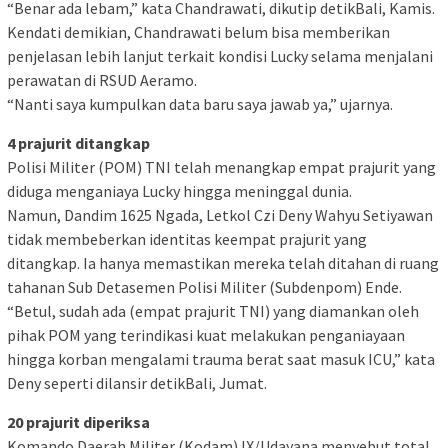
“Benar ada lebam,” kata Chandrawati, dikutip detikBali, Kamis.
Kendati demikian, Chandrawati belum bisa memberikan
penjelasan lebih lanjut terkait kondisi Lucky selama menjalani
perawatan di RSUD Aeramo.
“Nanti saya kumpulkan data baru saya jawab ya,” ujarnya.
4 prajurit ditangkap
Polisi Militer (POM) TNI telah menangkap empat prajurit yang
diduga menganiaya Lucky hingga meninggal dunia.
Namun, Dandim 1625 Ngada, Letkol Czi Deny Wahyu Setiyawan
tidak membeberkan identitas keempat prajurit yang
ditangkap. Ia hanya memastikan mereka telah ditahan di ruang
tahanan Sub Detasemen Polisi Militer (Subdenpom) Ende.
“Betul, sudah ada (empat prajurit TNI) yang diamankan oleh
pihak POM yang terindikasi kuat melakukan penganiayaan
hingga korban mengalami trauma berat saat masuk ICU,” kata
Deny seperti dilansir detikBali, Jumat.
20 prajurit diperiksa
Komando Daerah Militer (Kodam) IX/Udayana menyebut total