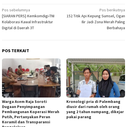
Navigasi
Pos sebelumnya
Pos berikutnya
[SIARAN PERS} Kemkomdigi-TNI
152 Titik Api Kepung Sumsel, Ogan
pos
Kolaborasi Kawal Infrastruktur
Ilir Jadi Zona Merah Paling
Digital di Daerah 3T
Berbahaya
POS TERKAIT
Warga Asem Raja Soroti
Kronologi pria di Palembang
Dugaan Penyimpangan
diusir dari rumah oleh orang
Pembangunan Koperasi Merah
yang 2 tahun numpang, dikejar
Putih, Pertanyakan Peran
pakai parang
Koramil dan Transparansi