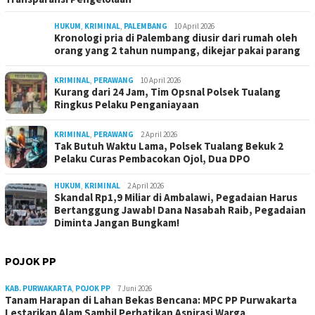
HUKUM
,
KRIMINAL
,
PALEMBANG
10 April 2026
Kronologi pria di Palembang diusir dari rumah oleh
orang yang 2 tahun numpang, dikejar pakai parang
KRIMINAL
,
PERAWANG
10 April 2026
Kurang dari 24 Jam, Tim Opsnal Polsek Tualang
Ringkus Pelaku Penganiayaan
KRIMINAL
,
PERAWANG
2 April 2026
Tak Butuh Waktu Lama, Polsek Tualang Bekuk 2
Pelaku Curas Pembacokan Ojol, Dua DPO
HUKUM
,
KRIMINAL
2 April 2026
Skandal Rp1,9 Miliar di Ambalawi, Pegadaian Harus
Bertanggung Jawab! Dana Nasabah Raib, Pegadaian
Diminta Jangan Bungkam!
POJOK PP
KAB. PURWAKARTA
,
POJOK PP
7 Juni 2026
Tanam Harapan di Lahan Bekas Bencana: MPC PP Purwakarta
Lestarikan Alam Sambil Perhatikan Aspirasi Warga