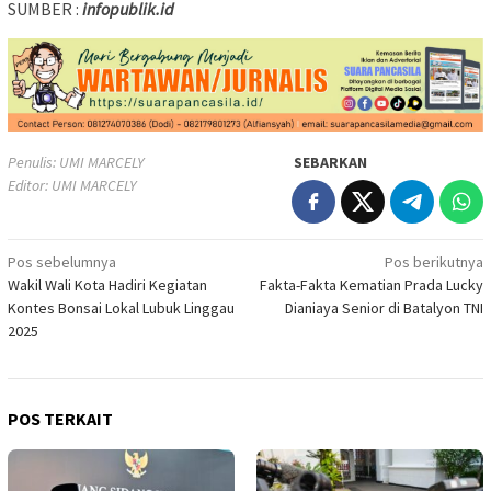
SUMBER :
infopublik.id
Penulis: UMI MARCELY
SEBARKAN
Editor: UMI MARCELY
Navigasi
Pos sebelumnya
Pos berikutnya
Wakil Wali Kota Hadiri Kegiatan
Fakta-Fakta Kematian Prada Lucky
pos
Kontes Bonsai Lokal Lubuk Linggau
Dianiaya Senior di Batalyon TNI
2025
POS TERKAIT