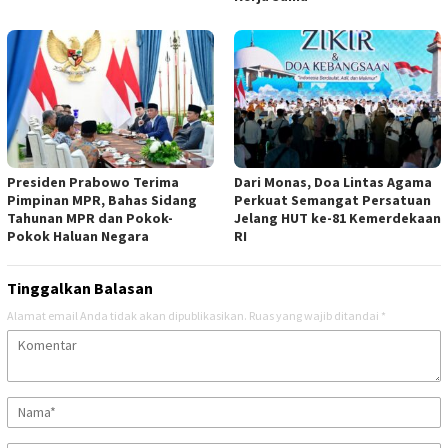
Presiden Prabowo Terima
Dari Monas, Doa Lintas Agama
Pimpinan MPR, Bahas Sidang
Perkuat Semangat Persatuan
Tahunan MPR dan Pokok-
Jelang HUT ke-81 Kemerdekaan
Pokok Haluan Negara
RI
Tinggalkan Balasan
Alamat email Anda tidak akan dipublikasikan.
Ruas yang wajib ditandai
*