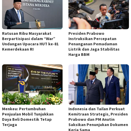
Ratusan Ribu Masyarakat
Presiden Prabowo
Berpartisipasi dalam “War”
Instruksikan Percepatan
Undangan Upacara HUT ke-81
Penanganan Pemadaman
Kemerdekaan RI
Listrik dan Jaga Stabilitas
Harga BBM
Menkeu: Pertumbuhan
Indonesia dan Tailan Perkuat
Penjualan Mobil Tunjukkan
Kemitraan Strategis, Presiden
Daya Beli Domestik Tetap
Prabowo dan PM Anutin
Terjaga
Saksikan Penunjukan Dokumen
Kerja Sama