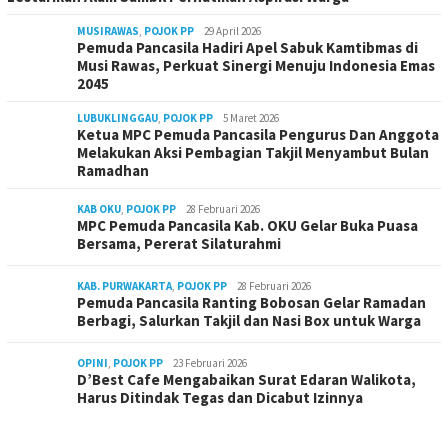
MUSIRAWAS
,
POJOK PP
29 April 2026
Pemuda Pancasila Hadiri Apel Sabuk Kamtibmas di
Musi Rawas, Perkuat Sinergi Menuju Indonesia Emas
2045
LUBUKLINGGAU
,
POJOK PP
5 Maret 2026
Ketua MPC Pemuda Pancasila Pengurus Dan Anggota
Melakukan Aksi Pembagian Takjil Menyambut Bulan
Ramadhan
KAB OKU
,
POJOK PP
28 Februari 2026
MPC Pemuda Pancasila Kab. OKU Gelar Buka Puasa
Bersama, Pererat Silaturahmi
KAB. PURWAKARTA
,
POJOK PP
28 Februari 2026
Pemuda Pancasila Ranting Bobosan Gelar Ramadan
Berbagi, Salurkan Takjil dan Nasi Box untuk Warga
OPINI
,
POJOK PP
23 Februari 2026
D’Best Cafe Mengabaikan Surat Edaran Walikota,
Harus Ditindak Tegas dan Dicabut Izinnya