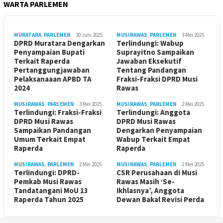
WARTA PARLEMEN
MURATARA
,
PARLEMEN
30 Juni 2025
MUSIRAWAS
,
PARLEMEN
3 Mei 2025
DPRD Muratara Dengarkan
Terlindungi: Wabup
Penyampaian Bupati
Suprayitno Sampaikan
Terkait Raperda
Jawaban Eksekutif
Pertanggungjawaban
Tentang Pandangan
Pelaksanaaan APBD TA
Fraksi-Fraksi DPRD Musi
2024
Rawas
MUSIRAWAS
,
PARLEMEN
3 Mei 2025
MUSIRAWAS
,
PARLEMEN
2 Mei 2025
Terlindungi: Fraksi-Fraksi
Terlindungi: Anggota
DPRD Musi Rawas
DPRD Musi Rawas
Sampaikan Pandangan
Dengarkan Penyampaian
Umum Terkait Empat
Wabup Terkait Empat
Raperda
Raperda
MUSIRAWAS
,
PARLEMEN
2 Mei 2025
MUSIRAWAS
,
PARLEMEN
2 Mei 2025
Terlindungi: DPRD-
CSR Perusahaan di Musi
Pemkab Musi Rawas
Rawas Masih ‘Se-
Tandatangani MoU 13
Ikhlasnya’, Anggota
Raperda Tahun 2025
Dewan Bakal Revisi Perda ‎