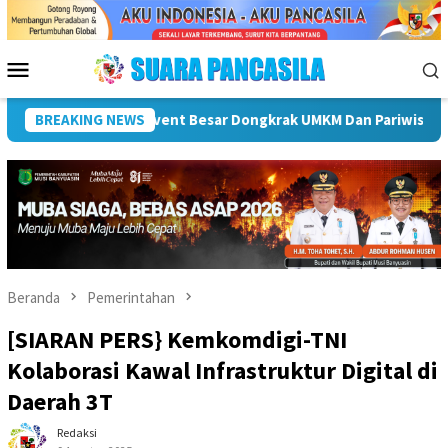
Loncat
ke
konten
Menu
Mobile
Plt Bupati Hendri Dukung Percepatan Penyaluran DAK Fisik D
BREAKING NEWS
Beranda
Pemerintahan
[SIARAN PERS} Kemkomdigi-TNI
Kolaborasi Kawal Infrastruktur Digital di
Daerah 3T
Redaksi