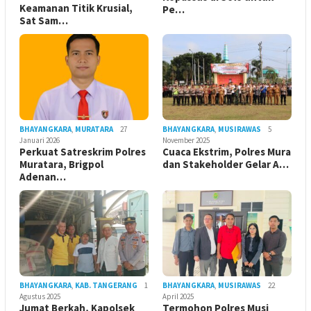
Keamanan Titik Krusial,
Pe…
Sat Sam…
BHAYANGKARA
,
MURATARA
27
BHAYANGKARA
,
MUSIRAWAS
5
Januari 2026
November 2025
Perkuat Satreskrim Polres
Cuaca Ekstrim, Polres Mura
Muratara, Brigpol
dan Stakeholder Gelar A…
Adenan…
BHAYANGKARA
,
KAB. TANGERANG
1
BHAYANGKARA
,
MUSIRAWAS
22
Agustus 2025
April 2025
Jumat Berkah, Kapolsek
Termohon Polres Musi