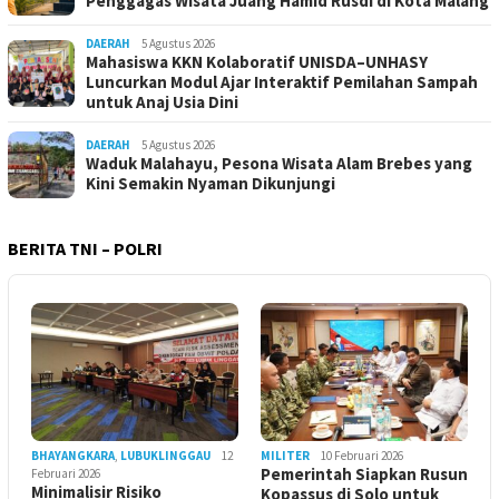
Penggagas Wisata Juang Hamid Rusdi di Kota Malang
DAERAH
5 Agustus 2026
Mahasiswa KKN Kolaboratif UNISDA–UNHASY
Luncurkan Modul Ajar Interaktif Pemilahan Sampah
untuk Anaj Usia Dini
DAERAH
5 Agustus 2026
Waduk Malahayu, Pesona Wisata Alam Brebes yang
Kini Semakin Nyaman Dikunjungi
BERITA TNI – POLRI
BHAYANGKARA
,
LUBUKLINGGAU
12
MILITER
10 Februari 2026
Pemerintah Siapkan Rusun
Februari 2026
Minimalisir Risiko
Kopassus di Solo untuk