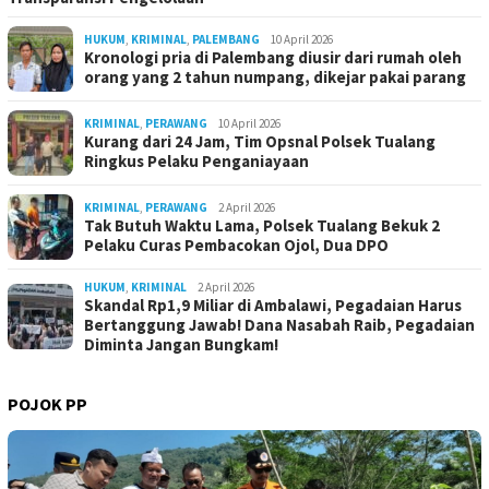
HUKUM
,
KRIMINAL
,
PALEMBANG
10 April 2026
Kronologi pria di Palembang diusir dari rumah oleh
orang yang 2 tahun numpang, dikejar pakai parang
KRIMINAL
,
PERAWANG
10 April 2026
Kurang dari 24 Jam, Tim Opsnal Polsek Tualang
Ringkus Pelaku Penganiayaan
KRIMINAL
,
PERAWANG
2 April 2026
Tak Butuh Waktu Lama, Polsek Tualang Bekuk 2
Pelaku Curas Pembacokan Ojol, Dua DPO
HUKUM
,
KRIMINAL
2 April 2026
Skandal Rp1,9 Miliar di Ambalawi, Pegadaian Harus
Bertanggung Jawab! Dana Nasabah Raib, Pegadaian
Diminta Jangan Bungkam!
POJOK PP