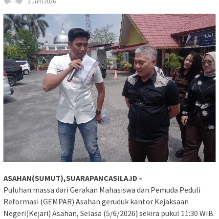
2 Juni 2026
ASAHAN(SUMUT),SUARAPANCASILA.ID –
Puluhan massa dari Gerakan Mahasiswa dan Pemuda Peduli
Reformasi (GEMPAR) Asahan geruduk kantor Kejaksaan
Negeri(Kejari) Asahan, Selasa (5/6/2026) sekira pukul 11:30 WIB.