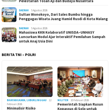
Pelestarian Tosan Aji dan Budaya Nusantara
DAERAH
5 Agustus 2026
Sultan Wonokoyo, Dari Sales Bumbu hingga
Penggagas Wisata Juang Hamid Rusdi di Kota Malang
DAERAH
5 Agustus 2026
Mahasiswa KKN Kolaboratif UNISDA–UNHASY
Luncurkan Modul Ajar Interaktif Pemilahan Sampah
untuk Anaj Usia Dini
BERITA TNI – POLRI
BHAYANGKARA
,
LUBUKLINGGAU
12
MILITER
10 Februari 2026
Pemerintah Siapkan Rusun
Februari 2026
Minimalisir Risiko
Kopassus di Solo untuk