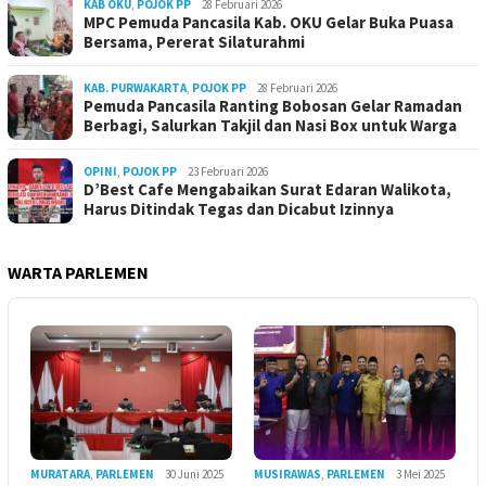
KAB OKU
,
POJOK PP
28 Februari 2026
MPC Pemuda Pancasila Kab. OKU Gelar Buka Puasa
Bersama, Pererat Silaturahmi
KAB. PURWAKARTA
,
POJOK PP
28 Februari 2026
Pemuda Pancasila Ranting Bobosan Gelar Ramadan
Berbagi, Salurkan Takjil dan Nasi Box untuk Warga
OPINI
,
POJOK PP
23 Februari 2026
D’Best Cafe Mengabaikan Surat Edaran Walikota,
Harus Ditindak Tegas dan Dicabut Izinnya
WARTA PARLEMEN
MURATARA
,
PARLEMEN
30 Juni 2025
MUSIRAWAS
,
PARLEMEN
3 Mei 2025