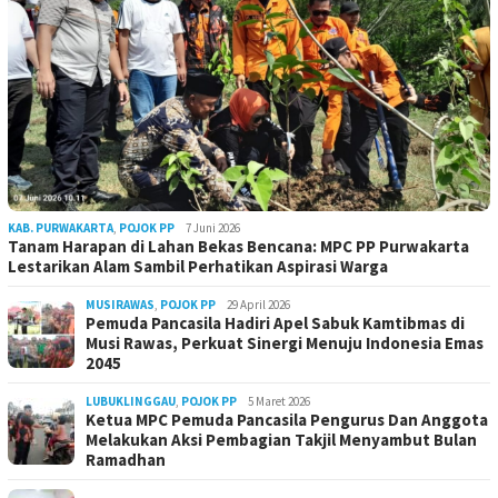
KAB. PURWAKARTA
,
POJOK PP
7 Juni 2026
Tanam Harapan di Lahan Bekas Bencana: MPC PP Purwakarta
Lestarikan Alam Sambil Perhatikan Aspirasi Warga
MUSIRAWAS
,
POJOK PP
29 April 2026
Pemuda Pancasila Hadiri Apel Sabuk Kamtibmas di
Musi Rawas, Perkuat Sinergi Menuju Indonesia Emas
2045
LUBUKLINGGAU
,
POJOK PP
5 Maret 2026
Ketua MPC Pemuda Pancasila Pengurus Dan Anggota
Melakukan Aksi Pembagian Takjil Menyambut Bulan
Ramadhan