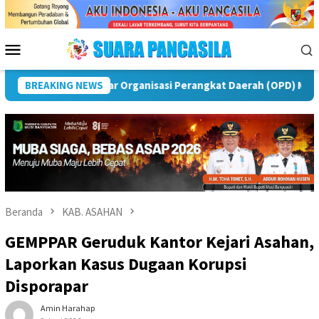
Loncat
ke
konten
Menu
Mobile
i Rawas
BREAKING NEWS
Puncak Peringatan IPeKB Ke-19, Plt Bupati Rej
Beranda
KAB. ASAHAN
GEMPPAR Geruduk Kantor Kejari Asahan,
Laporkan Kasus Dugaan Korupsi
Disporapar
Amin Harahap