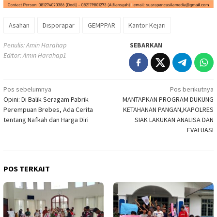
Asahan
Disporapar
GEMPPAR
Kantor Kejari
Penulis: Amin Harahap
SEBARKAN
Editor: Amin Harahap1
Navigasi
Pos sebelumnya
Pos berikutnya
Opini: Di Balik Seragam Pabrik
MANTAPKAN PROGRAM DUKUNG
pos
Perempuan Brebes, Ada Cerita
KETAHANAN PANGAN,KAPOLRES
tentang Nafkah dan Harga Diri
SIAK LAKUKAN ANALISA DAN
EVALUASI
POS TERKAIT