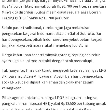
Untuk minyak goreng, harga minyak kemasan berada di angka
Rp24 ribu per liter, minyak curah Rp20.700 per liter, sementara
Minyakita distribusi Bulog masih dijual sesuai Harga Eceran
Tertinggi (HET) yakni Rp15.700 per liter.
Selain pasar tradisional, rombongan juga melakukan
pengecekan ke gerai Indomaret di Jalan Gatot Subroto. Dari
hasil pengecekan, pihak Indomaret menyebut belum terjadi
lonjakan daya beli masyarakat menjelang Idul Adha.
Harga kebutuhan seperti minyak goreng, tepung dan telur
ayam juga dinilai masih stabil dengan stok mencukupi.
Tak hanya itu, tim sidak turut mengecek ketersediaan gas LPG
3 kilogram di Agen PT Layogan Abadi. Dari hasil pengecekan,
stok LPG subsidi dipastikan aman dan tidak mengalami
kelangkaan.
Pihak agen menjelaskan, harga LPG 3 kilogram di tingkat
pangkalan masih sesuai HET, yakni Rp18.500 per tabung untuk
wilayah Kecamatan Baturaja Timur dan Baturaja Barat.