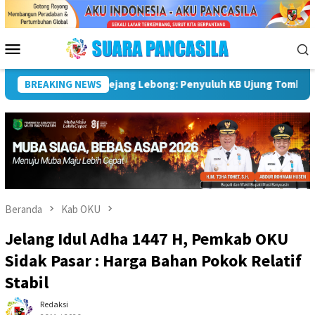
Loncat
ke
konten
Menu
Mobile
unan Keluarga
BREAKING NEWS
Sekda Pimpin Rapat, Pemkab Rejang Lebon
Beranda
Kab OKU
Jelang Idul Adha 1447 H, Pemkab OKU
Sidak Pasar : Harga Bahan Pokok Relatif
Stabil
Redaksi