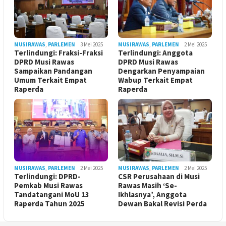
MUSIRAWAS
,
PARLEMEN
3 Mei 2025
MUSIRAWAS
,
PARLEMEN
2 Mei 2025
Terlindungi: Fraksi-Fraksi
Terlindungi: Anggota
DPRD Musi Rawas
DPRD Musi Rawas
Sampaikan Pandangan
Dengarkan Penyampaian
Umum Terkait Empat
Wabup Terkait Empat
Raperda
Raperda
MUSIRAWAS
,
PARLEMEN
2 Mei 2025
MUSIRAWAS
,
PARLEMEN
2 Mei 2025
Terlindungi: DPRD-
CSR Perusahaan di Musi
Pemkab Musi Rawas
Rawas Masih ‘Se-
Tandatangani MoU 13
Ikhlasnya’, Anggota
Raperda Tahun 2025
Dewan Bakal Revisi Perda ‎