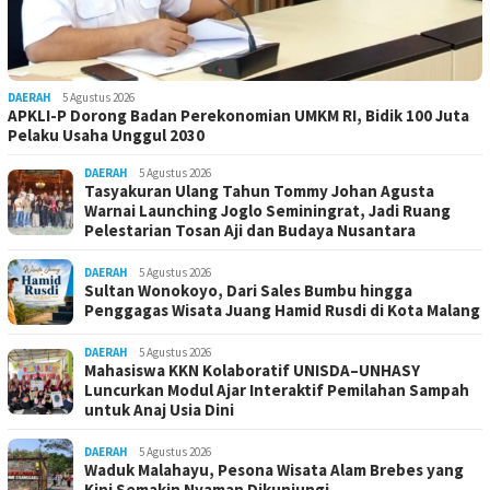
DAERAH
5 Agustus 2026
APKLI-P Dorong Badan Perekonomian UMKM RI, Bidik 100 Juta
Pelaku Usaha Unggul 2030
DAERAH
5 Agustus 2026
Tasyakuran Ulang Tahun Tommy Johan Agusta
Warnai Launching Joglo Seminingrat, Jadi Ruang
Pelestarian Tosan Aji dan Budaya Nusantara
DAERAH
5 Agustus 2026
Sultan Wonokoyo, Dari Sales Bumbu hingga
Penggagas Wisata Juang Hamid Rusdi di Kota Malang
DAERAH
5 Agustus 2026
Mahasiswa KKN Kolaboratif UNISDA–UNHASY
Luncurkan Modul Ajar Interaktif Pemilahan Sampah
untuk Anaj Usia Dini
DAERAH
5 Agustus 2026
Waduk Malahayu, Pesona Wisata Alam Brebes yang
Kini Semakin Nyaman Dikunjungi