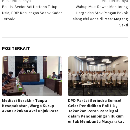
Navigasi
Pos sebelumnya
Pos berikutnya
Politisi Senior Adi Hartono Tutup
Wabup Musi Rawas Monitoring
pos
Usia, PDIP Kehilangan Sosok Kader
Harga dan Stok Pangan Pokok
Terbaik
Jelang Idul Adha di Pasar Megang
Sakti
POS TERKAIT
Mediasi Berakhir Tanpa
DPD Partai Gerindra Sumsel
Kesepakatan, Warga Kurup
Gelar Pendidikan Politik ,
Akan Lakukan Aksi Unjuk Rasa
Tekankan Peran Paralegal
dalam Pendampingan Hukum
untuk Membantu Masyarakat