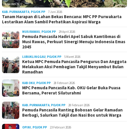
KAB. PURWAKARTA
,
POJOK PP
7 Juni 2026
Tanam Harapan di Lahan Bekas Bencana: MPC PP Purwakarta
Lestarikan Alam Sambil Perhatikan Aspirasi Warga
MUSIRAWAS
,
POJOK PP
29 April 2026
Pemuda Pancasila Hadiri Apel Sabuk Kamtibmas di
Musi Rawas, Perkuat Sinergi Menuju Indonesia Emas
2045
LUBUKLINGGAU
,
POJOK PP
5 Maret 2026
Ketua MPC Pemuda Pancasila Pengurus Dan Anggota
Melakukan Aksi Pembagian Takjil Menyambut Bulan
Ramadhan
KAB OKU
,
POJOK PP
28 Februari 2026
MPC Pemuda Pancasila Kab. OKU Gelar Buka Puasa
Bersama, Pererat Silaturahmi
KAB. PURWAKARTA
,
POJOK PP
28 Februari 2026
Pemuda Pancasila Ranting Bobosan Gelar Ramadan
Berbagi, Salurkan Takjil dan Nasi Box untuk Warga
OPINI
,
POJOK PP
23 Februari 2026