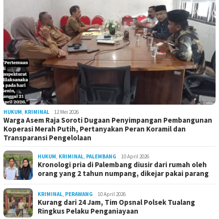
HUKUM
,
KRIMINAL
12 Mei 2026
Warga Asem Raja Soroti Dugaan Penyimpangan Pembangunan
Koperasi Merah Putih, Pertanyakan Peran Koramil dan
Transparansi Pengelolaan
HUKUM
,
KRIMINAL
,
PALEMBANG
10 April 2026
Kronologi pria di Palembang diusir dari rumah oleh
orang yang 2 tahun numpang, dikejar pakai parang
KRIMINAL
,
PERAWANG
10 April 2026
Kurang dari 24 Jam, Tim Opsnal Polsek Tualang
Ringkus Pelaku Penganiayaan