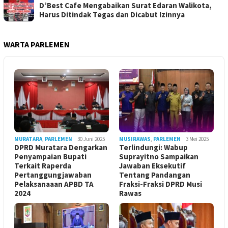
D’Best Cafe Mengabaikan Surat Edaran Walikota,
Harus Ditindak Tegas dan Dicabut Izinnya
WARTA PARLEMEN
MURATARA
,
PARLEMEN
30 Juni 2025
MUSIRAWAS
,
PARLEMEN
3 Mei 2025
DPRD Muratara Dengarkan
Terlindungi: Wabup
Penyampaian Bupati
Suprayitno Sampaikan
Terkait Raperda
Jawaban Eksekutif
Pertanggungjawaban
Tentang Pandangan
Pelaksanaaan APBD TA
Fraksi-Fraksi DPRD Musi
2024
Rawas