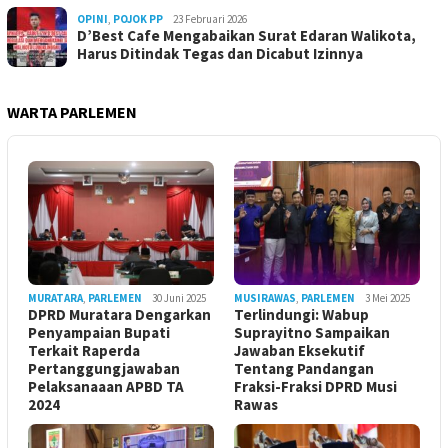
OPINI
,
POJOK PP
23 Februari 2026
D’Best Cafe Mengabaikan Surat Edaran Walikota,
Harus Ditindak Tegas dan Dicabut Izinnya
WARTA PARLEMEN
MURATARA
,
PARLEMEN
30 Juni 2025
MUSIRAWAS
,
PARLEMEN
3 Mei 2025
DPRD Muratara Dengarkan
Terlindungi: Wabup
Penyampaian Bupati
Suprayitno Sampaikan
Terkait Raperda
Jawaban Eksekutif
Pertanggungjawaban
Tentang Pandangan
Pelaksanaaan APBD TA
Fraksi-Fraksi DPRD Musi
2024
Rawas