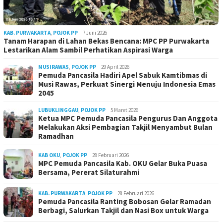
KAB. PURWAKARTA
,
POJOK PP
7 Juni 2026
Tanam Harapan di Lahan Bekas Bencana: MPC PP Purwakarta
Lestarikan Alam Sambil Perhatikan Aspirasi Warga
MUSIRAWAS
,
POJOK PP
29 April 2026
Pemuda Pancasila Hadiri Apel Sabuk Kamtibmas di
Musi Rawas, Perkuat Sinergi Menuju Indonesia Emas
2045
LUBUKLINGGAU
,
POJOK PP
5 Maret 2026
Ketua MPC Pemuda Pancasila Pengurus Dan Anggota
Melakukan Aksi Pembagian Takjil Menyambut Bulan
Ramadhan
KAB OKU
,
POJOK PP
28 Februari 2026
MPC Pemuda Pancasila Kab. OKU Gelar Buka Puasa
Bersama, Pererat Silaturahmi
KAB. PURWAKARTA
,
POJOK PP
28 Februari 2026
Pemuda Pancasila Ranting Bobosan Gelar Ramadan
Berbagi, Salurkan Takjil dan Nasi Box untuk Warga