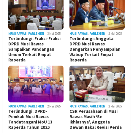
MUSIRAWAS
,
PARLEMEN
3 Mei 2025
MUSIRAWAS
,
PARLEMEN
2 Mei 2025
Terlindungi: Fraksi-Fraksi
Terlindungi: Anggota
DPRD Musi Rawas
DPRD Musi Rawas
Sampaikan Pandangan
Dengarkan Penyampaian
Umum Terkait Empat
Wabup Terkait Empat
Raperda
Raperda
MUSIRAWAS
,
PARLEMEN
2 Mei 2025
MUSIRAWAS
,
PARLEMEN
2 Mei 2025
Terlindungi: DPRD-
CSR Perusahaan di Musi
Pemkab Musi Rawas
Rawas Masih ‘Se-
Tandatangani MoU 13
Ikhlasnya’, Anggota
Raperda Tahun 2025
Dewan Bakal Revisi Perda ‎