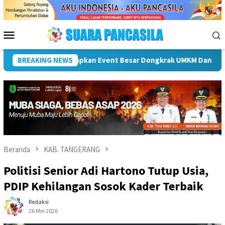
Loncat
ke
konten
Menu
Mobile
 Bupati Hendri Dukung Percepatan Penyaluran DAK Fisik Dan Dan
BREAKING NEWS
Beranda
KAB. TANGERANG
Politisi Senior Adi Hartono Tutup Usia,
PDIP Kehilangan Sosok Kader Terbaik
Redaksi
26 Mei 2026