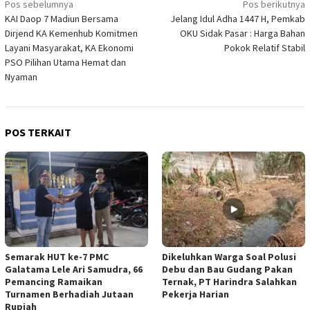
Navigasi
Pos sebelumnya
Pos berikutnya
KAI Daop 7 Madiun Bersama
Jelang Idul Adha 1447 H, Pemkab
pos
Dirjend KA Kemenhub Komitmen
OKU Sidak Pasar : Harga Bahan
Layani Masyarakat, KA Ekonomi
Pokok Relatif Stabil
PSO Pilihan Utama Hemat dan
Nyaman
POS TERKAIT
Semarak HUT ke-7 PMC
Dikeluhkan Warga Soal Polusi
Galatama Lele Ari Samudra, 66
Debu dan Bau Gudang Pakan
Pemancing Ramaikan
Ternak, PT Harindra Salahkan
Turnamen Berhadiah Jutaan
Pekerja Harian
Rupiah