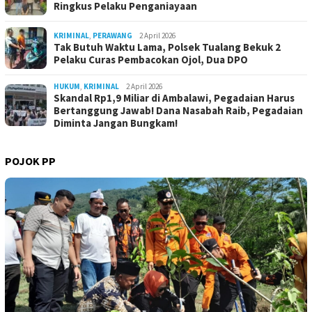
Ringkus Pelaku Penganiayaan
KRIMINAL
,
PERAWANG
2 April 2026
Tak Butuh Waktu Lama, Polsek Tualang Bekuk 2
Pelaku Curas Pembacokan Ojol, Dua DPO
HUKUM
,
KRIMINAL
2 April 2026
Skandal Rp1,9 Miliar di Ambalawi, Pegadaian Harus
Bertanggung Jawab! Dana Nasabah Raib, Pegadaian
Diminta Jangan Bungkam!
POJOK PP