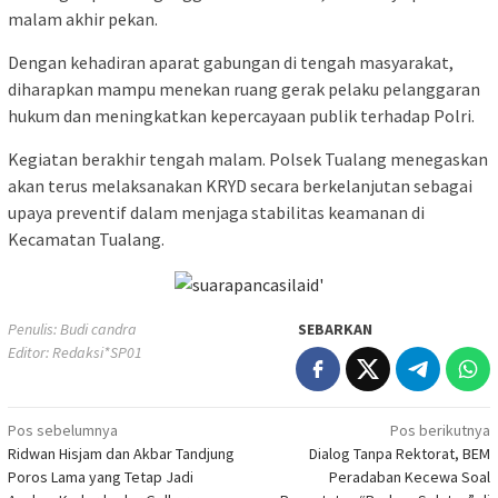
malam akhir pekan.
Dengan kehadiran aparat gabungan di tengah masyarakat,
diharapkan mampu menekan ruang gerak pelaku pelanggaran
hukum dan meningkatkan kepercayaan publik terhadap Polri.
Kegiatan berakhir tengah malam. Polsek Tualang menegaskan
akan terus melaksanakan KRYD secara berkelanjutan sebagai
upaya preventif dalam menjaga stabilitas keamanan di
Kecamatan Tualang.
Penulis: Budi candra
SEBARKAN
Editor: Redaksi*SP01
Navigasi
Pos sebelumnya
Pos berikutnya
Ridwan Hisjam dan Akbar Tandjung
Dialog Tanpa Rektorat, BEM
pos
Poros Lama yang Tetap Jadi
Peradaban Kecewa Soal