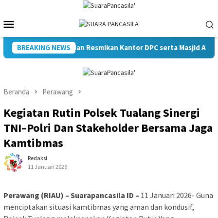
Loncat
ke
Menu
konten
Mobile
rlah ke-28 PKB dan Resmikan Kantor DPC serta Masjid Al Iskandar
BREAKING NEWS
Beranda
Perawang
Kegiatan Rutin Polsek Tualang Sinergi
TNI–Polri Dan Stakeholder Bersama Jaga
Kamtibmas
Redaksi
11 Januari 2026
Perawang (RIAU) – Suarapancasila ID –
11 Januari 2026- Guna
menciptakan situasi kamtibmas yang aman dan kondusif,