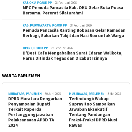
KAB OKU
,
POJOK PP
28 Februari 2026
MPC Pemuda Pancasila Kab. OKU Gelar Buka Puasa
Bersama, Pererat Silaturahmi
KAB. PURWAKARTA
,
POJOK PP
28 Februari 2026
Pemuda Pancasila Ranting Bobosan Gelar Ramadan
Berbagi, Salurkan Takjil dan Nasi Box untuk Warga
OPINI
,
POJOK PP
23 Februari 2026
D’Best Cafe Mengabaikan Surat Edaran Walikota,
Harus Ditindak Tegas dan Dicabut Izinnya
WARTA PARLEMEN
MURATARA
,
PARLEMEN
30 Juni 2025
MUSIRAWAS
,
PARLEMEN
3 Mei 2025
DPRD Muratara Dengarkan
Terlindungi: Wabup
Penyampaian Bupati
Suprayitno Sampaikan
Terkait Raperda
Jawaban Eksekutif
Pertanggungjawaban
Tentang Pandangan
Pelaksanaaan APBD TA
Fraksi-Fraksi DPRD Musi
2024
Rawas