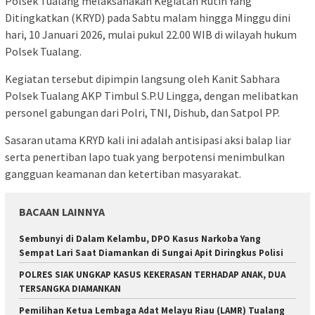
Polsek Tualang melaksanakan Kegiatan Rutin Yang
Ditingkatkan (KRYD) pada Sabtu malam hingga Minggu dini
hari, 10 Januari 2026, mulai pukul 22.00 WIB di wilayah hukum
Polsek Tualang.
Kegiatan tersebut dipimpin langsung oleh Kanit Sabhara
Polsek Tualang AKP Timbul S.P.U Lingga, dengan melibatkan
personel gabungan dari Polri, TNI, Dishub, dan Satpol PP.
Sasaran utama KRYD kali ini adalah antisipasi aksi balap liar
serta penertiban lapo tuak yang berpotensi menimbulkan
gangguan keamanan dan ketertiban masyarakat.
BACAAN LAINNYA
Sembunyi di Dalam Kelambu, DPO Kasus Narkoba Yang
Sempat Lari Saat Diamankan di Sungai Apit Diringkus Polisi
POLRES SIAK UNGKAP KASUS KEKERASAN TERHADAP ANAK, DUA
TERSANGKA DIAMANKAN
Pemilihan Ketua Lembaga Adat Melayu Riau (LAMR) Tualang