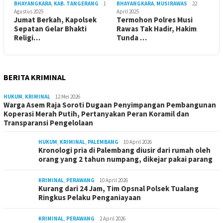
BHAYANGKARA
,
KAB. TANGERANG
1
BHAYANGKARA
,
MUSIRAWAS
22
Agustus 2025
April 2025
Jumat Berkah, Kapolsek
Termohon Polres Musi
Sepatan Gelar Bhakti
Rawas Tak Hadir, Hakim
Religi…
Tunda …
BERITA KRIMINAL
HUKUM
,
KRIMINAL
12 Mei 2026
Warga Asem Raja Soroti Dugaan Penyimpangan Pembangunan
Koperasi Merah Putih, Pertanyakan Peran Koramil dan
Transparansi Pengelolaan
HUKUM
,
KRIMINAL
,
PALEMBANG
10 April 2026
Kronologi pria di Palembang diusir dari rumah oleh
orang yang 2 tahun numpang, dikejar pakai parang
KRIMINAL
,
PERAWANG
10 April 2026
Kurang dari 24 Jam, Tim Opsnal Polsek Tualang
Ringkus Pelaku Penganiayaan
KRIMINAL
,
PERAWANG
2 April 2026