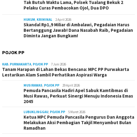
Tak Butuh Waktu Lama, Polsek Tualang Bekuk 2
Pelaku Curas Pembacokan Ojol, Dua DPO
HUKUM
,
KRIMINAL
2 April 2026
Skandal Rp1,9 Miliar di Ambalawi, Pegadaian Harus
Bertanggung Jawab! Dana Nasabah Raib, Pegadaian
Diminta Jangan Bungkam!
POJOK PP
KAB. PURWAKARTA
,
POJOK PP
7 Juni 2026
Tanam Harapan di Lahan Bekas Bencana: MPC PP Purwakarta
Lestarikan Alam Sambil Perhatikan Aspirasi Warga
MUSIRAWAS
,
POJOK PP
29 April 2026
Pemuda Pancasila Hadiri Apel Sabuk Kamtibmas di
Musi Rawas, Perkuat Sinergi Menuju Indonesia Emas
2045
LUBUKLINGGAU
,
POJOK PP
5 Maret 2026
Ketua MPC Pemuda Pancasila Pengurus Dan Anggota
Melakukan Aksi Pembagian Takjil Menyambut Bulan
Ramadhan