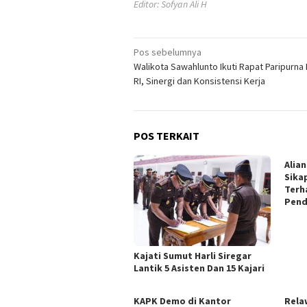
Editor: Sofyan Ali H
Navigasi
Pos sebelumnya
Walikota Sawahlunto Ikuti Rapat Paripurn
pos
RI, Sinergi dan Konsistensi Kerja
POS TERKAIT
Alia
Sika
Terh
Pen
Kajati Sumut Harli Siregar
Lantik 5 Asisten Dan 15 Kajari
KAPK Demo di Kantor
Rela