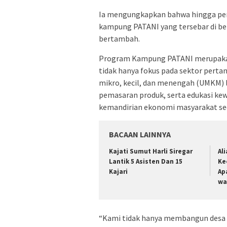
Ia mengungkapkan bahwa hingga pert
kampung PATANI yang tersebar di ber
bertambah.
Program Kampung PATANI merupakan 
tidak hanya fokus pada sektor pert
mikro, kecil, dan menengah (UMKM) l
pemasaran produk, serta edukasi k
kemandirian ekonomi masyarakat sec
BACAAN LAINNYA
Kajati Sumut Harli Siregar
Al
Lantik 5 Asisten Dan 15
Ke
Kajari
Ap
wa
“Kami tidak hanya membangun desa m