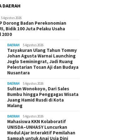
A DAERAH
5 Agustus 2026
-P Dorong Badan Perekonomian
I, Bidik 100 Juta Pelaku Usaha
 2030
DAERAH
5 Agustus 2026
Tasyakuran Ulang Tahun Tommy
Johan Agusta Warnai Launching
Joglo Seminingrat, Jadi Ruang
Pelestarian Tosan Aji dan Budaya
Nusantara
DAERAH
5 Agustus 2026
Sultan Wonokoyo, Dari Sales
Bumbu hingga Penggagas Wisata
Juang Hamid Rusdi di Kota
Malang
DAERAH
5 Agustus 2026
Mahasiswa KKN Kolaboratif
UNISDA–UNHASY Luncurkan
Modul Ajar Interaktif Pemilahan
Sampah untuk Anaj Usia Dini