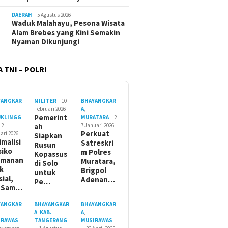
DAERAH
5 Agustus 2026
Waduk Malahayu, Pesona Wisata
Alam Brebes yang Kini Semakin
Nyaman Dikunjungi
 TNI – POLRI
YANGKAR
MILITER
10
BHAYANGKAR
Februari 2026
A
,
Pemerint
UKLINGG
MURATARA
2
12
ah
7 Januari 2026
Perkuat
ari 2026
Siapkan
imalisi
Satreskri
Rusun
siko
m Polres
Kopassus
amanan
Muratara,
di Solo
ik
Brigpol
untuk
sial,
Adenan…
Pe…
t Sam…
YANGKAR
BHAYANGKAR
BHAYANGKAR
A
,
KAB.
A
,
IRAWAS
TANGERANG
MUSIRAWAS