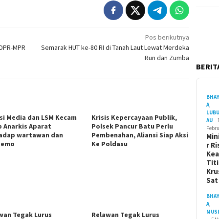
Pos berikutnya
a DPR-MPR
Semarak HUT ke-80 RI di Tanah Laut Lewat Merdeka
Run dan Zumba
BERITA
BHA
A
,
LUB
nsi Media dan LSM Kecam
Krisis Kepercayaan Publik,
AU
p Anarkis Aparat
Polsek Pancur Batu Perlu
Febru
adap wartawan dan
Pembenahan, Aliansi Siap Aksi
Min
demo
Ke Poldasu
r Ri
Ke
Tit
Kru
Sa
BHA
A
,
MUS
wan Tegak Lurus
Relawan Tegak Lurus