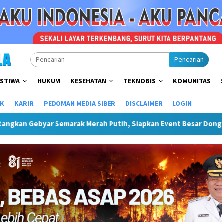
Pencarian
ISTIWA
HUKUM
KESEHATAN
TEKNOBIS
KOMUNITAS
IK
KARIR
PEDOMAN MEDIA SIBER
DISCLAIMER
LOGIN
Merah Putih, Siapkan Event Besar Dongkrak UMKM Dan Pariwisat