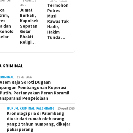
November
1 Agustus
22 April 2025
Termohon
2025
ca
Jumat
Polres
trim,
Berkah,
Musi
res
Kapolsek
Rawas Tak
a dan
Sepatan
Hadir,
kehold
Gelar
Hakim
Gelar
Bhakti
Tunda …
Religi…
A KRIMINAL
KRIMINAL
12 Mei 2026
Asem Raja Soroti Dugaan
mpangan Pembangunan Koperasi
Putih, Pertanyakan Peran Koramil
ansparansi Pengelolaan
HUKUM
,
KRIMINAL
,
PALEMBANG
10 April 2026
Kronologi pria di Palembang
diusir dari rumah oleh orang
yang 2 tahun numpang, dikejar
pakai parang