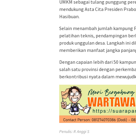
UMKM sebagai tulang punggung perek
mendukung Asta Cita Presiden Prabow
Hasibuan.
Selain menambah jumlah kampung P
pelatihan teknis, pendampingan berk
produk unggulan desa. Langkah ini 
memberikan manfaat jangka panjang
Dengan capaian lebih dari 50 kampu
salah satu provinsi dengan perkemba
berkontribusi nyata dalam mewujudka
Penulis: R Anggi S