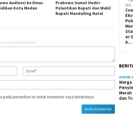
5 
owo Audiensi ke Dinas
Prabowo Sumut Hadiri
2025
idikan Kota Medan
Pelantikan Bupati dan Wakil
Cua
Bupati Mandailing Natal
Eks
Pol
Mur
Sta
er 
A…
as yang wajib ditandai
*
BERIT
HUKUM
,
Warga 
Penyi
Merah 
a pada peramban ini untuk komentar saya berikutnya.
dan Tr