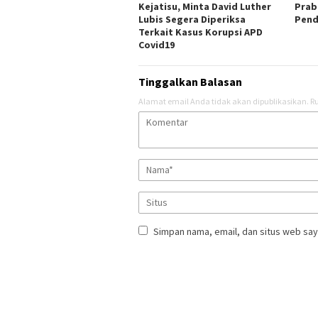
Kejatisu, Minta David Luther
Prab
Lubis Segera Diperiksa
Pend
Terkait Kasus Korupsi APD
Covid19
Tinggalkan Balasan
Alamat email Anda tidak akan dipublikasikan.
Ru
Simpan nama, email, dan situs web say