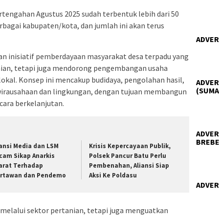
engahan Agustus 2025 sudah terbentuk lebih dari 50
bagai kabupaten/kota, dan jumlah ini akan terus
ADVER
inisiatif pemberdayaan masyarakat desa terpadu yang
anian, tetapi juga mendorong pengembangan usaha
okal. Konsep ini mencakup budidaya, pengolahan hasil,
ADVER
(SUMA
ewirausahaan dan lingkungan, dengan tujuan membangun
ara berkelanjutan.
ADVER
BREBE
iansi Media dan LSM
Krisis Kepercayaan Publik,
cam Sikap Anarkis
Polsek Pancur Batu Perlu
arat Terhadap
Pembenahan, Aliansi Siap
rtawan dan Pendemo
Aksi Ke Poldasu
ADVER
elalui sektor pertanian, tetapi juga menguatkan