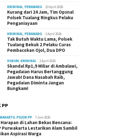
KRIMINAL
,
PERAWANG
10 April 2026
Kurang dari 24 Jam, Tim Opsnal
Polsek Tualang Ringkus Pelaku
Penganiayaan
KRIMINAL
,
PERAWANG
2 April 2026
Tak Butuh Waktu Lama, Polsek
Tualang Bekuk 2 Pelaku Curas
Pembacokan Ojol, Dua DPO
HUKUM
,
KRIMINAL
2 April 2026
Skandal Rp1,9 Miliar di Ambalawi,
Pegadaian Harus Bertanggung
Jawab! Dana Nasabah Raib,
Pegadaian Diminta Jangan
Bungkam!
 PP
RWAKARTA
,
POJOK PP
7 Juni 2026
Harapan di Lahan Bekas Bencana:
 Purwakarta Lestarikan Alam Sambil
ikan Aspirasi Warga