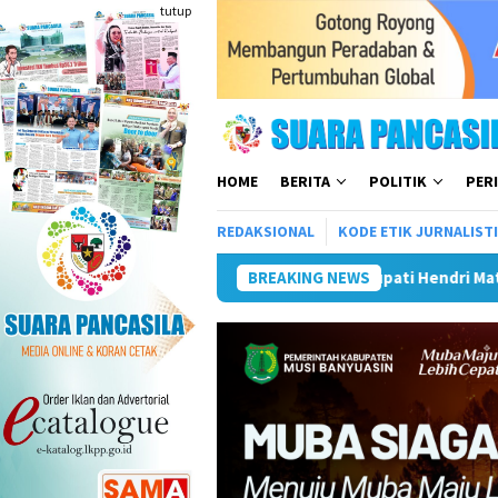
Loncat
tutup
ke
konten
HOME
BERITA
POLITIK
PER
REDAKSIONAL
KODE ETIK JURNALIST
Plt Bupati Hendri Matangkan Gebyar Semarak 
BREAKING NEWS