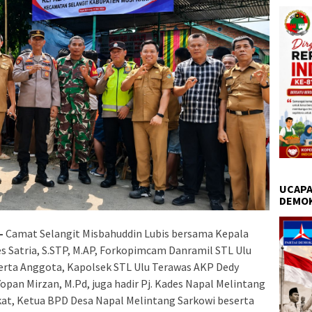
UCAPA
DEMO
–
Camat Selangit Misbahuddin Lubis bersama Kepala
s Satria, S.STP, M.AP, Forkopimcam Danramil STL Ulu
serta Anggota, Kapolsek STL Ulu Terawas AKP Dedy
an Mirzan, M.Pd, juga hadir Pj. Kades Napal Melintang
kat, Ketua BPD Desa Napal Melintang Sarkowi beserta