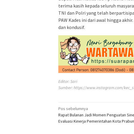
terima kasih kepada seluruh masyarak
TNI dan Polri yang telah berpartisi
PAW Kades ini dari awal hingga akhir
dan kondusif.
Editor: Sari
Sumber:
https://www.instagram.com/kec_s
Navigasi
Pos sebelumnya
Rapat Bulanan Jadi Momen Penguatan Sine
pos
Evaluasi Kinerja Pemerintahan Kota Prabu