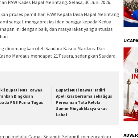
n PAW Kades Napal Melintang. Selasa, 30 Juni 2026.
ikan proses pemilihan PAW Kepala Desa Napal Melintang
 Kami sangat mengapresiasi dan bangga kepada Kedua
ahapan ini dengan baik, dan masyarakat yang antusias
han.
UCAPA
g dimenangkan oleh Saudara Kasno Mardaus. Dari
 Kasno Mardaus mendapat 217 suara, sedangkan Saudara
kil Bupati Musi Rawas
Bupati Musi Rawas Hadiri
rahkan Bingkisan
Apel Ikrar Bersama sekaligus
pada PNS Purna Tugus
Peresmian Tata Kelola
Sumur Minyak Masyarakat
Lahat
ADVER
chmud melalui Camat Selangit Selangit mengucapkan