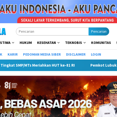
Pencarian
ISTIWA
HUKUM
KESEHATAN
TEKNOBIS
KOMUNITAS
IK
KARIR
PEDOMAN MEDIA SIBER
DISCLAIMER
LOGIN
ot Lubuk Linggau Sosialisasikan Tanda Tangan Elektronik Untu