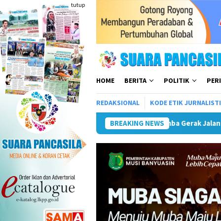
Loncat
tutup
ke
konten
HOME
BERITA
POLITIK
PER
REDAKSIONAL
KODE ETIK JURNALIST
Gerak Jalan Tingkat SMP/MTs Meriahkan HUT ke-81 RI
BREAKING NEWS
Pemk