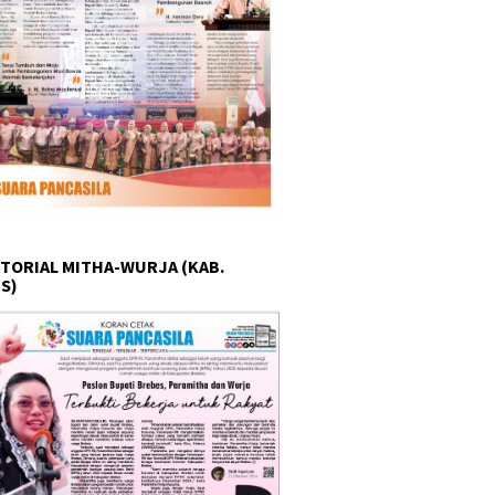
TORIAL MITHA-WURJA (KAB.
S)