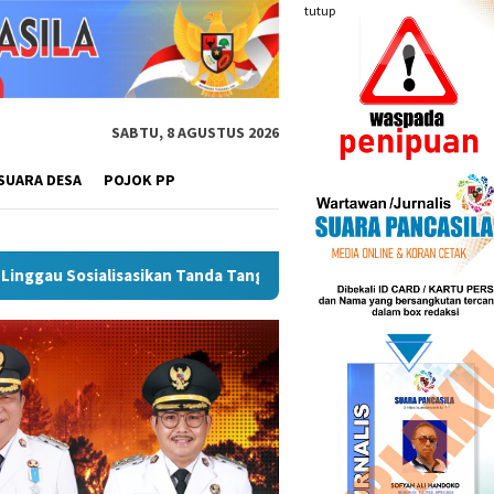
tutup
SABTU, 8 AGUSTUS 2026
SUARA DESA
POJOK PP
k Percepatan SPBE
Dorong UMKM Naik Kelas, Ratu Dewa Te