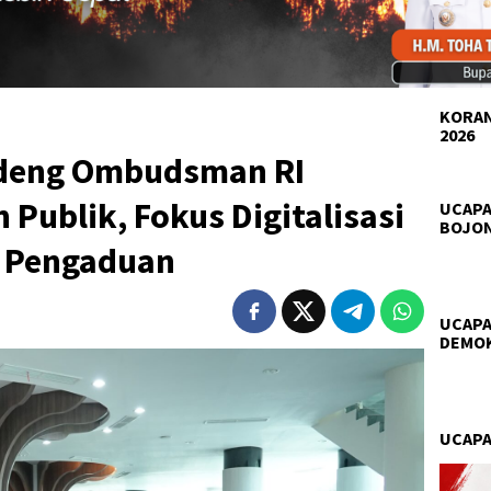
KORAN
2026
deng Ombudsman RI
 Publik, Fokus Digitalisasi
UCAPA
BOJO
n Pengaduan
UCAPA
DEMO
UCAPA