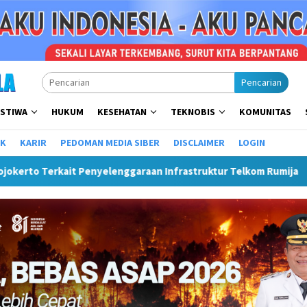
Pencarian
ISTIWA
HUKUM
KESEHATAN
TEKNOBIS
KOMUNITAS
IK
KARIR
PEDOMAN MEDIA SIBER
DISCLAIMER
LOGIN
araan Infrastruktur Telkom Rumija
Plt Bupati Hendri Ma