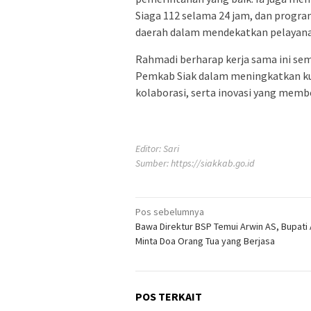
Siaga 112 selama 24 jam, dan progr
daerah dalam mendekatkan pelayana
Rahmadi berharap kerja sama ini s
Pemkab Siak dalam meningkatkan kua
kolaborasi, serta inovasi yang mem
Editor: Sari
Sumber:
https://siakkab.go.id
Navigasi
Pos sebelumnya
Bawa Direktur BSP Temui Arwin AS, Bupati A
pos
Minta Doa Orang Tua yang Berjasa
POS TERKAIT