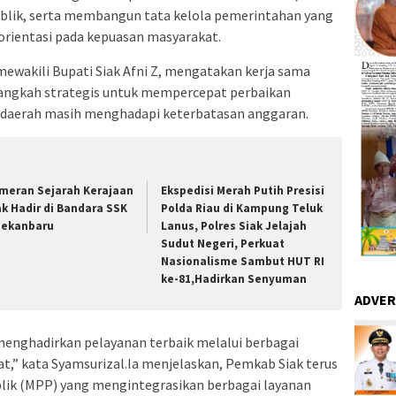
blik, serta membangun tata kelola pemerintahan yang
rorientasi pada kepuasan masyarakat.
mewakili Bupati Siak Afni Z, mengatakan kerja sama
ngkah strategis untuk mempercepat perbaikan
 daerah masih menghadapi keterbatasan anggaran.
meran Sejarah Kerajaan
Ekspedisi Merah Putih Presisi
ak Hadir di Bandara SSK
Polda Riau di Kampung Teluk
 Pekanbaru
Lanus, Polres Siak Jelajah
Sudut Negeri, Perkuat
Nasionalisme Sambut HUT RI
ke-81,Hadirkan Senyuman
ADVER
enghadirkan pelayanan terbaik melalui berbagai
,” kata Syamsurizal.Ia menjelaskan, Pemkab Siak terus
k (MPP) yang mengintegrasikan berbagai layanan