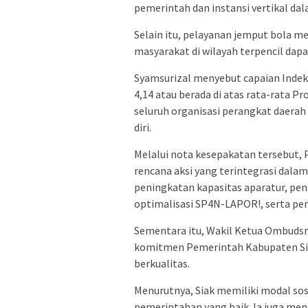
pemerintah dan instansi vertikal dal
Selain itu, pelayanan jemput bola m
masyarakat di wilayah terpencil da
Syamsurizal menyebut capaian Indek
4,14 atau berada di atas rata-rata Pr
seluruh organisasi perangkat daera
diri.
Melalui nota kesepakatan tersebut
rencana aksi yang terintegrasi dala
peningkatan kapasitas aparatur, pe
optimalisasi SP4N-LAPOR!, serta perc
Sementara itu, Wakil Ketua Ombudsma
komitmen Pemerintah Kabupaten Si
berkualitas.
Menurutnya, Siak memiliki modal so
pemerintahan yang baik. Ia juga meni