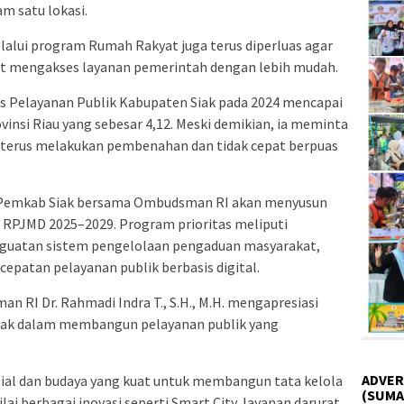
am satu lokasi.
elalui program Rumah Rakyat juga terus diperluas agar
pat mengakses layanan pemerintah dengan lebih mudah.
s Pelayanan Publik Kabupaten Siak pada 2024 mencapai
ovinsi Riau yang sebesar 4,12. Meski demikian, ia meminta
h terus melakukan pembenahan dan tidak cepat berpuas
, Pemkab Siak bersama Ombudsman RI akan menyusun
m RPJMD 2025–2029. Program prioritas meliputi
nguatan sistem pengelolaan pengaduan masyarakat,
epatan pelayanan publik berbasis digital.
n RI Dr. Rahmadi Indra T., S.H., M.H. mengapresiasi
ak dalam membangun pelayanan publik yang
ADVER
sial dan budaya yang kuat untuk membangun tata kelola
(SUMA
lai berbagai inovasi seperti Smart City, layanan darurat