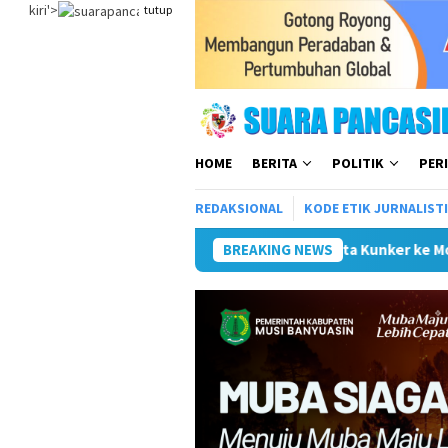
Loncat
kiri'>
tutup
ke
konten
HOME
BERITA
POLITIK
PER
REDAKSIONAL
KODE ETIK JURNALIST
Wali Kota Kunker ke Mojokerto Terkait Penyelengg
BREAKING NEWS