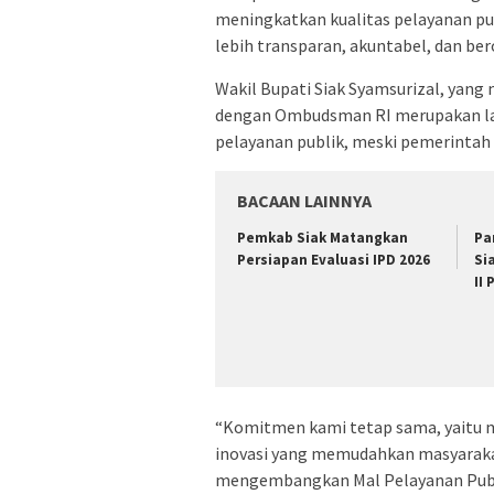
meningkatkan kualitas pelayanan pu
lebih transparan, akuntabel, dan be
Wakil Bupati Siak Syamsurizal, yang 
dengan Ombudsman RI merupakan la
pelayanan publik, meski pemerintah
BACAAN LAINNYA
Pemkab Siak Matangkan
Pa
Persiapan Evaluasi IPD 2026
Si
II
“Komitmen kami tetap sama, yaitu m
inovasi yang memudahkan masyarakat
mengembangkan Mal Pelayanan Publi