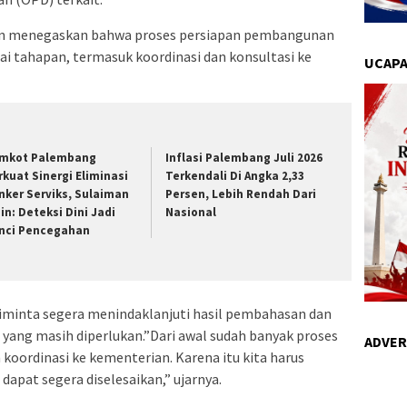
in menegaskan bahwa proses persiapan pembangunan
ai tahapan, termasuk koordinasi dan konsultasi ke
UCAPA
mkot Palembang
Inflasi Palembang Juli 2026
rkuat Sinergi Eliminasi
Terkendali Di Angka 2,33
nker Serviks, Sulaiman
Persen, Lebih Rendah Dari
in: Deteksi Dini Jadi
Nasional
nci Pencegahan
iminta segera menindaklanjuti hasil pembahasan dan
yang masih diperlukan.”Dari awal sudah banyak proses
ADVER
 koordinasi ke kementerian. Karena itu kita harus
dapat segera diselesaikan,” ujarnya.