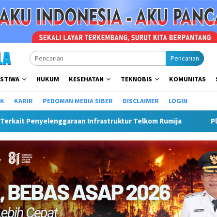
Pencarian
ISTIWA
HUKUM
KESEHATAN
TEKNOBIS
KOMUNITAS
IK
KARIR
PEDOMAN MEDIA SIBER
DISCLAIMER
LOGIN
Infrastruktur Telkom Rumija
Plt Bupati Hendri Matangka