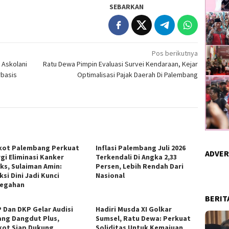
SEBARKAN
Pos berikutnya
 Askolani
Ratu Dewa Pimpin Evaluasi Survei Kendaraan, Kejar
rbasis
Optimalisasi Pajak Daerah Di Palembang
ot Palembang Perkuat
Inflasi Palembang Juli 2026
ADVER
rgi Eliminasi Kanker
Terkendali Di Angka 2,33
iks, Sulaiman Amin:
Persen, Lebih Rendah Dari
si Dini Jadi Kunci
Nasional
egahan
BERIT
 Dan DKP Gelar Audisi
Hadiri Musda XI Golkar
ang Dangdut Plus,
Sumsel, Ratu Dewa: Perkuat
ot Siap Dukung
Soliditas Untuk Kemajuan