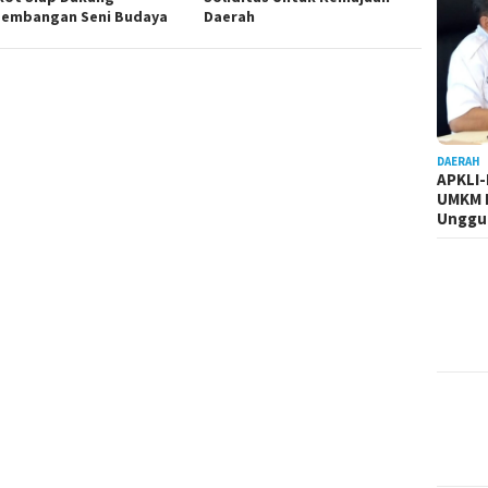
embangan Seni Budaya
Daerah
DAERAH
APKLI
UMKM R
Unggul