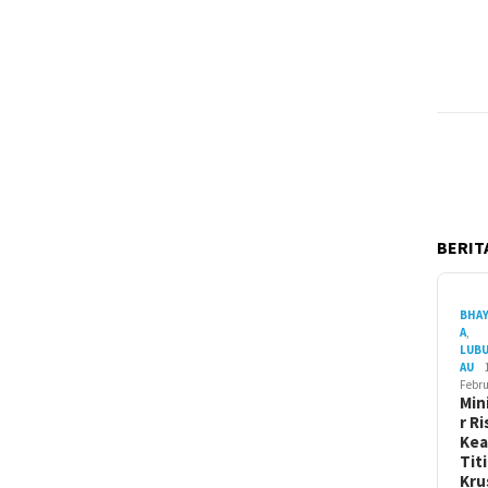
BERITA
BHA
A
,
LUB
AU
Febru
Min
r Ri
Ke
Tit
Kru