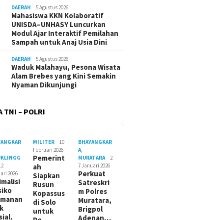
DAERAH
5 Agustus 2026
Mahasiswa KKN Kolaboratif
UNISDA–UNHASY Luncurkan
Modul Ajar Interaktif Pemilahan
Sampah untuk Anaj Usia Dini
DAERAH
5 Agustus 2026
Waduk Malahayu, Pesona Wisata
Alam Brebes yang Kini Semakin
Nyaman Dikunjungi
 TNI – POLRI
YANGKAR
MILITER
10
BHAYANGKAR
Februari 2026
A
,
Pemerint
UKLINGG
MURATARA
2
12
ah
7 Januari 2026
Perkuat
ari 2026
Siapkan
imalisi
Satreskri
Rusun
siko
m Polres
Kopassus
amanan
Muratara,
di Solo
ik
Brigpol
untuk
sial,
Adenan…
Pe…