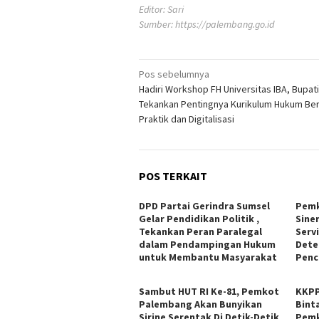
Editor: Sari
Sumber:
https://palembang.go.id
Navigasi
Pos sebelumnya
Hadiri Workshop FH Universitas IBA, Bupati
pos
Tekankan Pentingnya Kurikulum Hukum Be
Praktik dan Digitalisasi
POS TERKAIT
DPD Partai Gerindra Sumsel
Pemk
Gelar Pendidikan Politik ,
Sine
Tekankan Peran Paralegal
Serv
dalam Pendampingan Hukum
Detek
untuk Membantu Masyarakat
Penc
Sambut HUT RI Ke-81, Pemkot
KKPP
Palembang Akan Bunyikan
Bint
Sirine Serentak Di Detik-Detik
Pemk