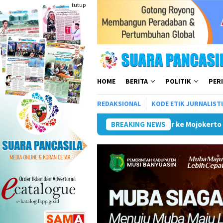
Loncat
tutup
ke
konten
HOME
BERITA
POLITIK
PER
REDAKSIONAL
KODE ETIK JURNALIST
Wali Kota Kunker ke Mojokerto Terkait Penyelenggaraan 
BREAKING NEWS