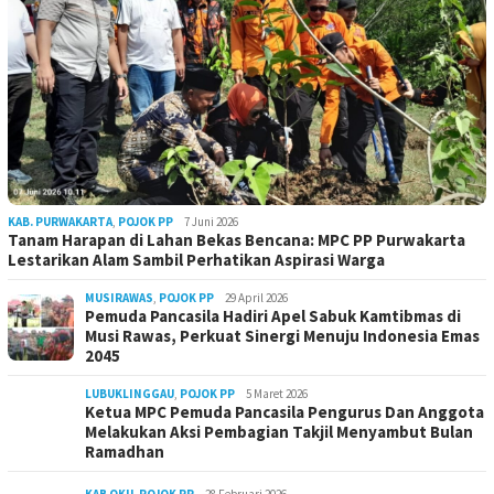
KAB. PURWAKARTA
,
POJOK PP
7 Juni 2026
Tanam Harapan di Lahan Bekas Bencana: MPC PP Purwakarta
Lestarikan Alam Sambil Perhatikan Aspirasi Warga
MUSIRAWAS
,
POJOK PP
29 April 2026
Pemuda Pancasila Hadiri Apel Sabuk Kamtibmas di
Musi Rawas, Perkuat Sinergi Menuju Indonesia Emas
2045
LUBUKLINGGAU
,
POJOK PP
5 Maret 2026
Ketua MPC Pemuda Pancasila Pengurus Dan Anggota
Melakukan Aksi Pembagian Takjil Menyambut Bulan
Ramadhan