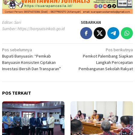
Editor: Sari
SEBARKAN
Sumber:
https://banyuasinkab.go.id
Navigasi
Pos sebelumnya
Pos berikutnya
Bupati Banyuasin: “Pemkab
Pemkot Palembang Siapkan
pos
Banyuasin Konsisten Ciptakan
Langkah Percepatan
Investasi Bersih Dan Transparan”
Pembangunan Sekolah Rakyat
POS TERKAIT