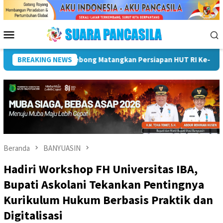
Loncat
ke
konten
Menu
Mobile
iri Pemusnahan Barang Bukti 88 Perkara Di Kejari Rejang Lebong
BREAKING NEWS
Beranda
BANYUASIN
Hadiri Workshop FH Universitas IBA,
Bupati Askolani Tekankan Pentingnya
Kurikulum Hukum Berbasis Praktik dan
Digitalisasi