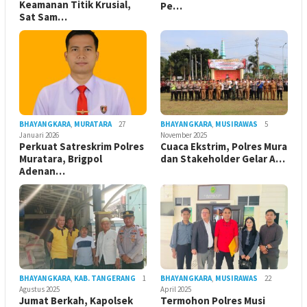
Keamanan Titik Krusial,
Pe…
Sat Sam…
BHAYANGKARA
,
MURATARA
27
BHAYANGKARA
,
MUSIRAWAS
5
Januari 2026
November 2025
Perkuat Satreskrim Polres
Cuaca Ekstrim, Polres Mura
Muratara, Brigpol
dan Stakeholder Gelar A…
Adenan…
BHAYANGKARA
,
KAB. TANGERANG
1
BHAYANGKARA
,
MUSIRAWAS
22
Agustus 2025
April 2025
Jumat Berkah, Kapolsek
Termohon Polres Musi