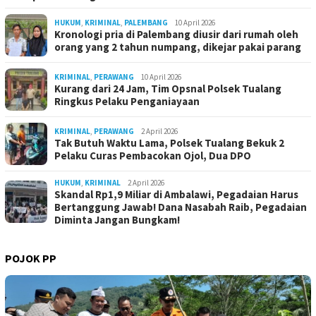
HUKUM
,
KRIMINAL
,
PALEMBANG
10 April 2026
Kronologi pria di Palembang diusir dari rumah oleh
orang yang 2 tahun numpang, dikejar pakai parang
KRIMINAL
,
PERAWANG
10 April 2026
Kurang dari 24 Jam, Tim Opsnal Polsek Tualang
Ringkus Pelaku Penganiayaan
KRIMINAL
,
PERAWANG
2 April 2026
Tak Butuh Waktu Lama, Polsek Tualang Bekuk 2
Pelaku Curas Pembacokan Ojol, Dua DPO
HUKUM
,
KRIMINAL
2 April 2026
Skandal Rp1,9 Miliar di Ambalawi, Pegadaian Harus
Bertanggung Jawab! Dana Nasabah Raib, Pegadaian
Diminta Jangan Bungkam!
POJOK PP