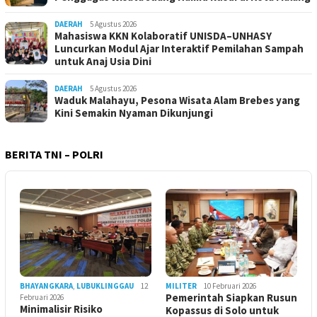
DAERAH
5 Agustus 2026
Mahasiswa KKN Kolaboratif UNISDA–UNHASY
Luncurkan Modul Ajar Interaktif Pemilahan Sampah
untuk Anaj Usia Dini
DAERAH
5 Agustus 2026
Waduk Malahayu, Pesona Wisata Alam Brebes yang
Kini Semakin Nyaman Dikunjungi
BERITA TNI – POLRI
BHAYANGKARA
,
LUBUKLINGGAU
12
MILITER
10 Februari 2026
Pemerintah Siapkan Rusun
Februari 2026
Minimalisir Risiko
Kopassus di Solo untuk