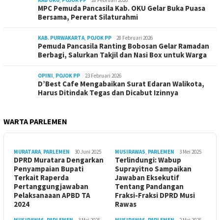
KAB OKU
,
POJOK PP
28 Februari 2026
MPC Pemuda Pancasila Kab. OKU Gelar Buka Puasa
Bersama, Pererat Silaturahmi
KAB. PURWAKARTA
,
POJOK PP
28 Februari 2026
Pemuda Pancasila Ranting Bobosan Gelar Ramadan
Berbagi, Salurkan Takjil dan Nasi Box untuk Warga
OPINI
,
POJOK PP
23 Februari 2026
D’Best Cafe Mengabaikan Surat Edaran Walikota,
Harus Ditindak Tegas dan Dicabut Izinnya
WARTA PARLEMEN
MURATARA
,
PARLEMEN
30 Juni 2025
MUSIRAWAS
,
PARLEMEN
3 Mei 2025
DPRD Muratara Dengarkan
Terlindungi: Wabup
Penyampaian Bupati
Suprayitno Sampaikan
Terkait Raperda
Jawaban Eksekutif
Pertanggungjawaban
Tentang Pandangan
Pelaksanaaan APBD TA
Fraksi-Fraksi DPRD Musi
2024
Rawas