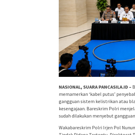
NASIONAL, SUARA PANCASILA.ID –
B
memamerkan ‘kabel putus’ penyebab p
gangguan sistem kelistrikan atau bl
kesengajaan. Bareskrim Polri menjel
sudah dilakukan menyebut gangguan d
Wakabareskrim Polri Irjen Pol Nunun
Tindak Pidana Tertentu, Direktorat 