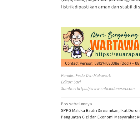
listrik dipastikan aman dan stabil di
Penulis: Firda Dwi Muliawati
Editor: Sari
Sumber:
https://www.cnbcindonesia.com
Navigasi
Pos sebelumnya
SPPG Maluka Baulin Diresmikan, Ikut Doro
pos
Penguatan Gizi dan Ekonomi Masyarakat K