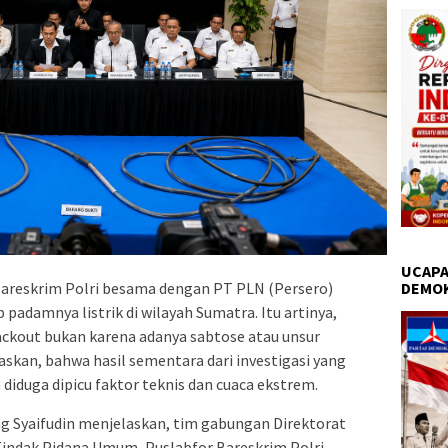
UCAPA
DEMO
areskrim Polri besama dengan PT PLN (Persero)
adamnya listrik di wilayah Sumatra. Itu artinya,
ackout bukan karena adanya sabtose atau unsur
askan, bahwa hasil sementara dari investigasi yang
iduga dipicu faktor teknis dan cuaca ekstrem.
g Syaifudin menjelaskan, tim gabungan Direktorat
Tindak Pidana Umum, Puslabfor Bareskrim Polri,