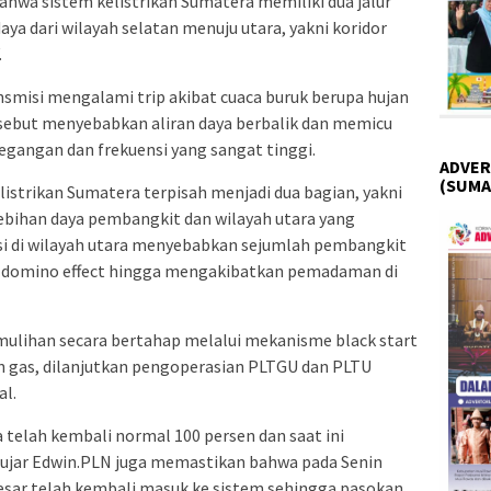
hwa sistem kelistrikan Sumatera memiliki dua jalur
ya dari wilayah selatan menuju utara, yakni koridor
.
ansmisi mengalami trip akibat cuaca buruk berupa hujan
rsebut menyebabkan aliran daya berbalik dan memicu
egangan dan frekuensi yang sangat tinggi.
ADVER
(SUMA
listrikan Sumatera terpisah menjadi dua bagian, yakni
ebihan daya pembangkit dan wilayah utara yang
i di wilayah utara menyebabkan sejumlah pembangkit
u domino effect hingga mengakibatkan pemadaman di
ulihan secara bertahap melalui mekanisme black start
 gas, dilanjutkan pengoperasian PLTGU dan PLTU
al.
 telah kembali normal 100 persen dan saat ini
” ujar Edwin.PLN juga memastikan bahwa pada Senin
esar telah kembali masuk ke sistem sehingga pasokan