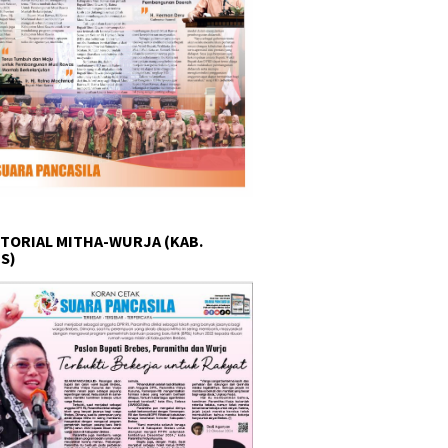
TORIAL MITHA-WURJA (KAB.
S)