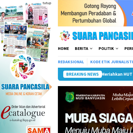
Loncat
tutup
ke
konten
HOME
BERITA
POLITIK
PER
REDAKSIONAL
KODE ETIK JURNALIST
ahkan HUT ke-81 RI
Pemkot Lubuk Linggau Sosialisasikan
BREAKING NEWS