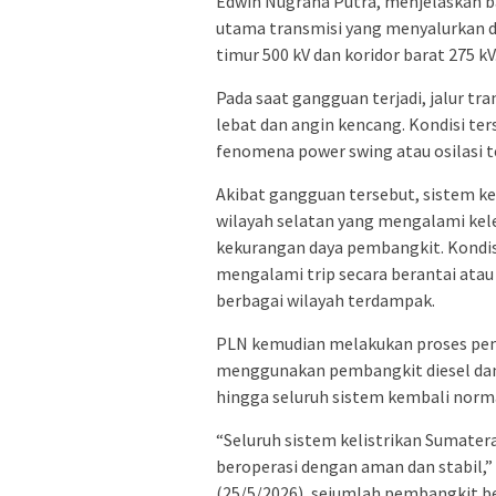
Edwin Nugraha Putra, menjelaskan ba
utama transmisi yang menyalurkan da
timur 500 kV dan koridor barat 275 kV
Pada saat gangguan terjadi, jalur tr
lebat dan angin kencang. Kondisi te
fenomena power swing atau osilasi t
Akibat gangguan tersebut, sistem ke
wilayah selatan yang mengalami kel
kekurangan daya pembangkit. Kondis
mengalami trip secara berantai ata
berbagai wilayah terdampak.
PLN kemudian melakukan proses pem
menggunakan pembangkit diesel dan
hingga seluruh sistem kembali norm
“Seluruh sistem kelistrikan Sumatera
beroperasi dengan aman dan stabil,
(25/5/2026), sejumlah pembangkit b