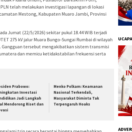
 PLN telah melakukan investigasi lapangan di lokasi
ecamatan Mestong, Kabupaten Muaro Jambi, Provinsi
pada Jumat (22/5/2026) sekitar pukul 18.44 WIB terjadi
UCAPA
TET 275 kV jalur Muara Bungo-Sungai Rumbai di wilayah
uk. Gangguan tersebut mengakibatkan sistem transmisi
 Sumatera dan memicu ketidakstabilan frekuensi serta
esiden Prabowo:
Menko Polkam: Keamanan
ningkatan Investasi
Nasional Terkendali,
ndidikan Jadi Langkah
Masyarakat Diminta Tak
al Mendorong Riset dan
Terpengaruh Hoaks
ovasi
ADVER
ngalami trip secara berantai hingga menyebabkan