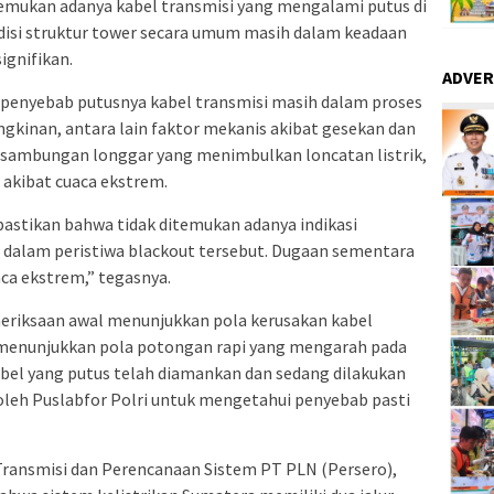
emukan adanya kabel transmisi yang mengalami putus di
ndisi struktur tower secara umum masih dalam keadaan
ignifikan.
ADVER
penyebab putusnya kabel transmisi masih dalam proses
inan, antara lain faktor mekanis akibat gesekan dan
t sambungan longgar yang menimbulkan loncatan listrik,
 akibat cuaca ekstrem.
pastikan bahwa tidak ditemukan adanya indikasi
 dalam peristiwa blackout tersebut. Dugaan sementara
ca ekstrem,” tegasnya.
meriksaan awal menunjukkan pola kerusakan kabel
k menunjukkan pola potongan rapi yang mengarah pada
kabel yang putus telah diamankan dan sedang dilakukan
oleh Puslabfor Polri untuk mengetahui penyebab pasti
Transmisi dan Perencanaan Sistem PT PLN (Persero),