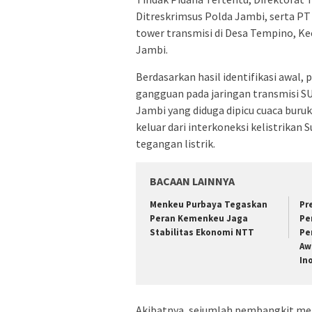
Ditreskrimsus Polda Jambi, serta PT
tower transmisi di Desa Tempino, K
Jambi.
Berdasarkan hasil identifikasi awal, 
gangguan pada jaringan transmisi SU
Jambi yang diduga dipicu cuaca bur
keluar dari interkoneksi kelistrikan
tegangan listrik.
BACAAN LAINNYA
Menkeu Purbaya Tegaskan
Pr
Peran Kemenkeu Jaga
Pe
Stabilitas Ekonomi NTT
Pe
Aw
In
Akibatnya, sejumlah pembangkit me