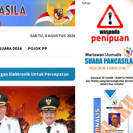
tutup
SABTU, 8 AGUSTUS 2026
SUARA DESA
POJOK PP
 UMKM Naik Kelas, Ratu Dewa Tekankan Pentingnya AI Di Era Digi