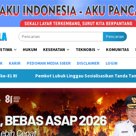
Pencarian
ISTIWA
HUKUM
KESEHATAN
TEKNOBIS
KOMUNITAS
IK
KARIR
PEDOMAN MEDIA SIBER
DISCLAIMER
LOGIN
 Tanda Tangan Elektronik Untuk Percepatan SPBE
Dorong