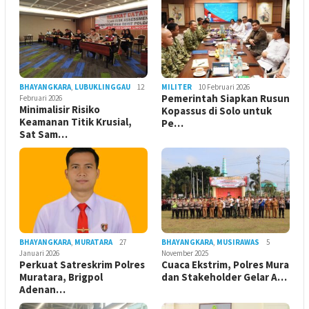
BHAYANGKARA
,
LUBUKLINGGAU
12
MILITER
10 Februari 2026
Pemerintah Siapkan Rusun
Februari 2026
Minimalisir Risiko
Kopassus di Solo untuk
Keamanan Titik Krusial,
Pe…
Sat Sam…
BHAYANGKARA
,
MURATARA
27
BHAYANGKARA
,
MUSIRAWAS
5
Januari 2026
November 2025
Perkuat Satreskrim Polres
Cuaca Ekstrim, Polres Mura
Muratara, Brigpol
dan Stakeholder Gelar A…
Adenan…