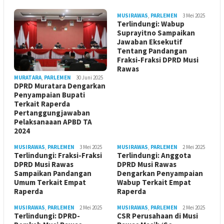
MUSIRAWAS
,
PARLEMEN
3 Mei 2025
Terlindungi: Wabup
Suprayitno Sampaikan
Jawaban Eksekutif
Tentang Pandangan
Fraksi-Fraksi DPRD Musi
Rawas
MURATARA
,
PARLEMEN
30 Juni 2025
DPRD Muratara Dengarkan
Penyampaian Bupati
Terkait Raperda
Pertanggungjawaban
Pelaksanaaan APBD TA
2024
MUSIRAWAS
,
PARLEMEN
3 Mei 2025
MUSIRAWAS
,
PARLEMEN
2 Mei 2025
Terlindungi: Fraksi-Fraksi
Terlindungi: Anggota
DPRD Musi Rawas
DPRD Musi Rawas
Sampaikan Pandangan
Dengarkan Penyampaian
Umum Terkait Empat
Wabup Terkait Empat
Raperda
Raperda
MUSIRAWAS
,
PARLEMEN
2 Mei 2025
MUSIRAWAS
,
PARLEMEN
2 Mei 2025
Terlindungi: DPRD-
CSR Perusahaan di Musi