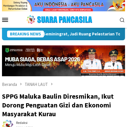
Loncat
ke
konten
Menu
Mobile
ya Nusantara
BREAKING NEWS
Wakil Wali Kota Lubuk Linggau Hadiri Kick O
Beranda
TANAH LAUT
SPPG Maluka Baulin Diresmikan, Ikut
Dorong Penguatan Gizi dan Ekonomi
Masyarakat Kurau
Redaksi