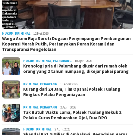
HUKUM
,
KRIMINAL
12 Mei 2026
Warga Asem Raja Soroti Dugaan Penyimpangan Pembangunan
Koperasi Merah Putih, Pertanyakan Peran Koramil dan
Transparansi Pengelolaan
HUKUM
,
KRIMINAL
,
PALEMBANG
10 April 2026
Kronologi pria di Palembang diusir dari rumah oleh
orang yang 2 tahun numpang, dikejar pakai parang
KRIMINAL
,
PERAWANG
10 April 2026
Kurang dari 24 Jam, Tim Opsnal Polsek Tualang
Ringkus Pelaku Penganiayaan
KRIMINAL
,
PERAWANG
2 April 2026
Tak Butuh Waktu Lama, Polsek Tualang Bekuk 2
Pelaku Curas Pembacokan Ojol, Dua DPO
HUKUM
,
KRIMINAL
2 April 2026
Skandal Rp1,9 Miliar di Ambalawi, Pegadaian Harus