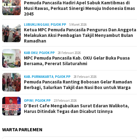
Pemuda Pancasila Hadiri Apel Sabuk Kamtibmas di
Musi Rawas, Perkuat Sinergi Menuju Indonesia Emas
2045
LUBUKLINGGAU
,
POJOK PP
5 Maret 2026
Ketua MPC Pemuda Pancasila Pengurus Dan Anggota
Melakukan Aksi Pembagian Takjil Menyambut Bulan
Ramadhan
KAB OKU
,
POJOK PP
28 Februari 2026
MPC Pemuda Pancasila Kab. OKU Gelar Buka Puasa
Bersama, Pererat Silaturahmi
KAB. PURWAKARTA
,
POJOK PP
28 Februari 2026
Pemuda Pancasila Ranting Bobosan Gelar Ramadan
Berbagi, Salurkan Takjil dan Nasi Box untuk Warga
OPINI
,
POJOK PP
23 Februari 2026
D’Best Cafe Mengabaikan Surat Edaran Walikota,
Harus Ditindak Tegas dan Dicabut Izinnya
WARTA PARLEMEN